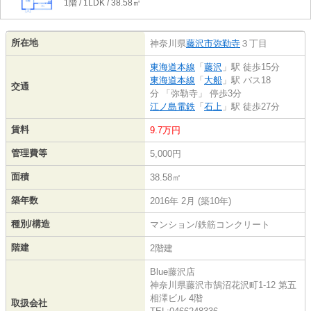
1階 / 1LDK / 38.58㎡
所在地
神奈川県
藤沢市
弥勒寺
３丁目
東海道本線
「
藤沢
」駅 徒歩15分
東海道本線
「
大船
」駅 バス18
交通
分 「弥勒寺」 停歩3分
江ノ島電鉄
「
石上
」駅 徒歩27分
賃料
9.7万円
管理費等
5,000円
面積
38.58㎡
築年数
2016年 2月 (築10年)
種別/構造
マンション/鉄筋コンクリート
階建
2階建
Blue藤沢店
神奈川県藤沢市鵠沼花沢町1-12 第五
相澤ビル 4階
取扱会社