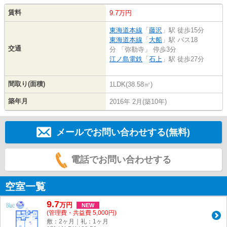
賃料
9.7万円
東海道本線
「
藤沢
」駅 徒歩15分
東海道本線
「
大船
」駅 バス18
交通
分 「弥勒寺」 停歩3分
江ノ島電鉄
「
石上
」駅 徒歩27分
間取り(面積)
1LDK(38.58㎡)
築年月
2016年 2月(築10年)
メールでお問い合わせする(無料)
電話でお問い合わせする
空室一覧
9.7
万
円
NEW
(管理費・共益費 5,000円)
敷：2ヶ月｜礼：1ヶ月