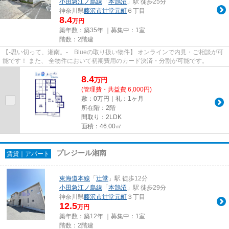
小田急江ノ島線
「
本鵠沼
」駅 徒歩25分
神奈川県
藤沢市
辻堂元町
６丁目
8.4
万円
築年数：築35年 ｜募集中：
1室
階数：2階建
【-思い切って、湘南。- Blueの取り扱い物件】 オンラインで内見・ご相談が可
能です！ また、 全物件において初期費用のカード決済・分割が可能です。
8.4
万
円
(管理費・共益費 6,000円)
敷：0万円｜礼：1ヶ月
所在階：2階
間取り：2LDK
面積：46.00㎡
プレジール湘南
賃貸｜アパート
東海道本線
「
辻堂
」駅 徒歩12分
小田急江ノ島線
「
本鵠沼
」駅 徒歩29分
神奈川県
藤沢市
辻堂元町
３丁目
12.5
万円
築年数：築12年 ｜募集中：
1室
階数：2階建