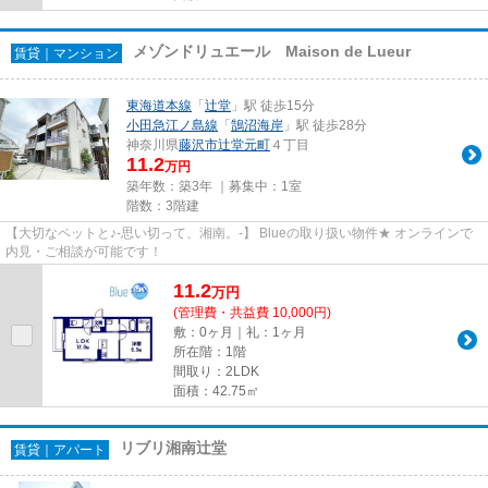
メゾンドリュエール Maison de Lueur
賃貸｜マンション
東海道本線
「
辻堂
」駅 徒歩15分
小田急江ノ島線
「
鵠沼海岸
」駅 徒歩28分
神奈川県
藤沢市
辻堂元町
４丁目
11.2
万円
築年数：築3年 ｜募集中：
1室
階数：3階建
【大切なペットと♪-思い切って、湘南。-】 Blueの取り扱い物件★ オンラインで
内見・ご相談が可能です！
11.2
万
円
(管理費・共益費 10,000円)
敷：0ヶ月｜礼：1ヶ月
所在階：1階
間取り：2LDK
面積：42.75㎡
リブリ湘南辻堂
賃貸｜アパート