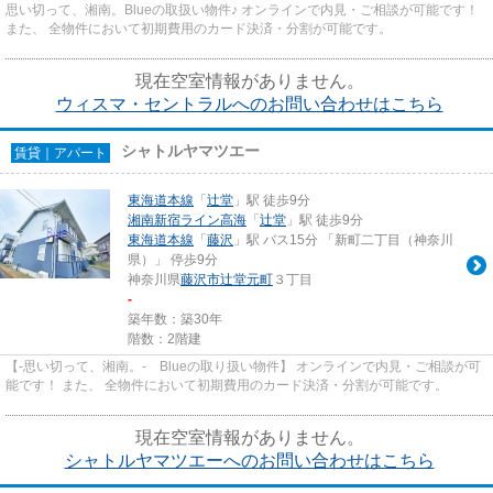
思い切って、湘南。Blueの取扱い物件♪ オンラインで内見・ご相談が可能です！
また、 全物件において初期費用のカード決済・分割が可能です。
現在空室情報がありません。
ウィスマ・セントラルへのお問い合わせはこちら
シャトルヤマツエー
賃貸｜アパート
東海道本線
「
辻堂
」駅 徒歩9分
湘南新宿ライン高海
「
辻堂
」駅 徒歩9分
東海道本線
「
藤沢
」駅 バス15分 「新町二丁目（神奈川
県）」 停歩9分
神奈川県
藤沢市
辻堂元町
３丁目
-
築年数：築30年
階数：2階建
【-思い切って、湘南。- Blueの取り扱い物件】 オンラインで内見・ご相談が可
能です！ また、 全物件において初期費用のカード決済・分割が可能です。
現在空室情報がありません。
シャトルヤマツエーへのお問い合わせはこちら