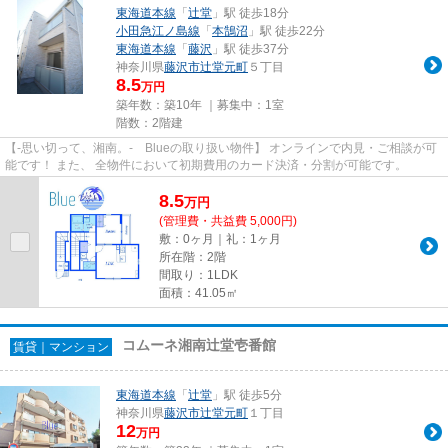
東海道本線
「
辻堂
」駅 徒歩18分
小田急江ノ島線
「
本鵠沼
」駅 徒歩22分
東海道本線
「
藤沢
」駅 徒歩37分
神奈川県
藤沢市
辻堂元町
５丁目
8.5
万円
築年数：築10年 ｜募集中：
1室
階数：2階建
【-思い切って、湘南。- Blueの取り扱い物件】 オンラインで内見・ご相談が可
能です！ また、 全物件において初期費用のカード決済・分割が可能です。
8.5
万
円
(管理費・共益費 5,000円)
敷：0ヶ月｜礼：1ヶ月
所在階：2階
間取り：1LDK
面積：41.05㎡
コムーネ湘南辻堂壱番館
賃貸｜マンション
東海道本線
「
辻堂
」駅 徒歩5分
神奈川県
藤沢市
辻堂元町
１丁目
12
万円