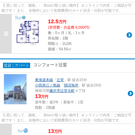
【-思い切って、湘南。- Blueの取り扱い物件】 オンラインで内見・ご相談が可
能です！ また、 全物件において初期費用のカード決済・分割が可能です。
12.5
万
円
(管理費・共益費 6,000円)
敷：0ヶ月｜礼：1ヶ月
所在階：1階
間取り：2LDK
面積：54.50㎡
コンフォート辻堂
賃貸｜アパート
東海道本線
「
辻堂
」駅 徒歩15分
小田急江ノ島線
「
鵠沼海岸
」駅 徒歩29分
神奈川県
藤沢市
辻堂元町
４丁目
13
万円
築年数：築3年 ｜募集中：
1室
階数：2階建
【-思い切って、湘南。- Blueの取り扱い物件】 オンラインで内見・ご相談が可
能です！ また、 全物件において初期費用のカード決済・分割が可能です。
13
万
円