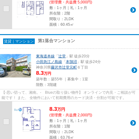
(管理費・共益費 5,000円)
敷：1ヶ月｜礼：1ヶ月
所在階：2階
間取り：2LDK
面積：60.45㎡
第1落合マンション
賃貸｜マンション
東海道本線
「
辻堂
」駅 徒歩20分
小田急江ノ島線
「
本鵠沼
」駅 徒歩24分
神奈川県
藤沢市
辻堂元町
６丁目
8.3
万円
築年数：築55年 ｜募集中：
1室
階数：3階建
【-思い切って、湘南。- Blueの取り扱い物件】 オンラインで内見・ご相談が可
能です！ また、 全物件において初期費用のカード決済・分割が可能です。
8.3
万
円
(管理費・共益費 2,000円)
敷：1ヶ月｜礼：1ヶ月
所在階：1階
間取り：2LDK
面積：63.76㎡