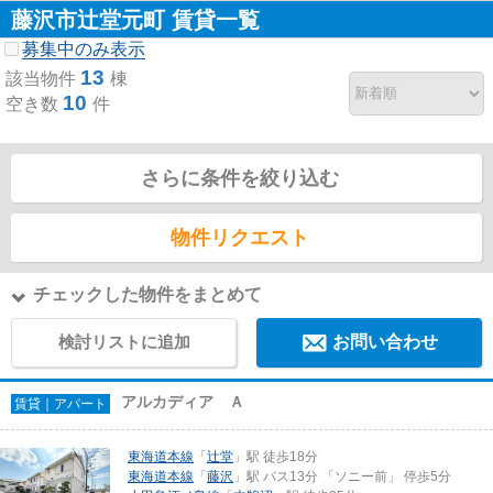
藤沢市辻堂元町 賃貸一覧
募集中のみ表示
13
該当物件
棟
10
空き数
件
さらに条件を絞り込む
物件リクエスト
チェックした物件をまとめて
検討リストに追加
お問い合わせ
アルカディア Ａ
賃貸｜アパート
東海道本線
「
辻堂
」駅 徒歩18分
東海道本線
「
藤沢
」駅 バス13分 「ソニー前」 停歩5分