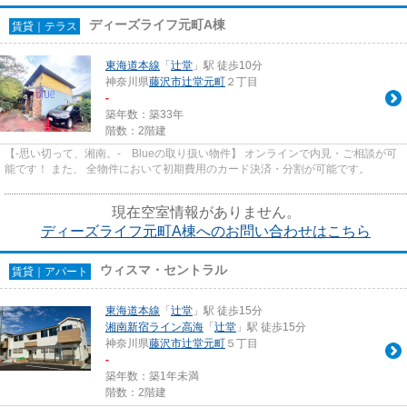
ディーズライフ元町A棟
賃貸｜テラス
東海道本線
「
辻堂
」駅 徒歩10分
神奈川県
藤沢市
辻堂元町
２丁目
-
築年数：築33年
階数：2階建
【-思い切って、湘南。- Blueの取り扱い物件】 オンラインで内見・ご相談が可
能です！ また、 全物件において初期費用のカード決済・分割が可能です。
現在空室情報がありません。
ディーズライフ元町A棟へのお問い合わせはこちら
ウィスマ・セントラル
賃貸｜アパート
東海道本線
「
辻堂
」駅 徒歩15分
湘南新宿ライン高海
「
辻堂
」駅 徒歩15分
神奈川県
藤沢市
辻堂元町
５丁目
-
築年数：築1年未満
階数：2階建