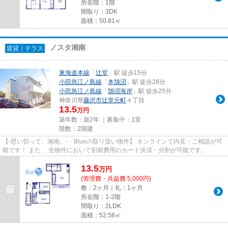
所在階：1階
間取り：3DK
面積：50.81㎡
ノスタ湘南
賃貸｜テラス
東海道本線
「
辻堂
」駅 徒歩15分
小田急江ノ島線
「
本鵠沼
」駅 徒歩28分
小田急江ノ島線
「
鵠沼海岸
」駅 徒歩25分
神奈川県
藤沢市
辻堂元町
４丁目
13.5
万円
築年数：築2年 ｜募集中：
1室
階数：2階建
【-思い切って、湘南。- Blueの取り扱い物件】 オンラインで内見・ご相談が可
能です！ また、 全物件において初期費用のカード決済・分割が可能です。
13.5
万
円
(管理費・共益費 5,000円)
敷：2ヶ月｜礼：1ヶ月
所在階：1-2階
間取り：2LDK
面積：52.58㎡