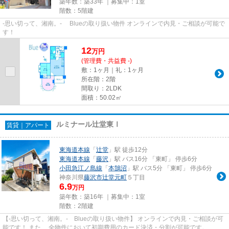
築年数：築33年 ｜募集中：
1室
階数：5階建
-思い切って、湘南。- Blueの取り扱い物件 オンラインで内見・ご相談が可能で
す！
12
万
円
(管理費・共益費 -)
敷：1ヶ月｜礼：1ヶ月
所在階：2階
間取り：2LDK
面積：50.02㎡
ルミナール辻堂東Ⅰ
賃貸｜アパート
東海道本線
「
辻堂
」駅 徒歩12分
東海道本線
「
藤沢
」駅 バス16分 「東町」 停歩6分
小田急江ノ島線
「
本鵠沼
」駅 バス5分 「東町」 停歩6分
神奈川県
藤沢市
辻堂元町
５丁目
6.9
万円
築年数：築16年 ｜募集中：
1室
階数：2階建
【-思い切って、湘南。- Blueの取り扱い物件】 オンラインで内見・ご相談が可
能です！ また、 全物件において初期費用のカード決済・分割が可能です。