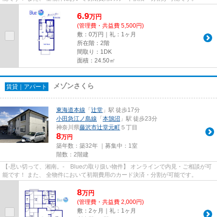
6.9
万
円
(管理費・共益費 5,500円)
敷：0万円｜礼：1ヶ月
所在階：2階
間取り：1DK
面積：24.50㎡
メゾンさくら
賃貸｜アパート
東海道本線
「
辻堂
」駅 徒歩17分
小田急江ノ島線
「
本鵠沼
」駅 徒歩23分
神奈川県
藤沢市
辻堂元町
５丁目
8
万円
築年数：築32年 ｜募集中：
1室
階数：2階建
【-思い切って、湘南。- Blueの取り扱い物件】 オンラインで内見・ご相談が可
能です！ また、 全物件において初期費用のカード決済・分割が可能です。
8
万
円
(管理費・共益費 2,000円)
敷：2ヶ月｜礼：1ヶ月