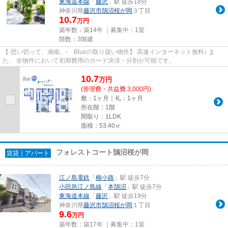
東海道本線
「
藤沢
」駅 徒歩18分
神奈川県
藤沢市
鵠沼桜が岡
３丁目
10.7
万円
築年数：築14年 ｜募集中：
1室
階数：3階建
【-思い切って、湘南。- Blueの取り扱い物件】 高速インターネット無料♪ ま
た、 全物件において初期費用のカード決済・分割が可能です。
10.7
万
円
(管理費・共益費 3,000円)
敷：1ヶ月｜礼：1ヶ月
所在階：1階
間取り：1LDK
面積：53.40㎡
フォレストコート鵠沼桜が岡
賃貸｜アパート
江ノ島電鉄
「
柳小路
」駅 徒歩7分
小田急江ノ島線
「
本鵠沼
」駅 徒歩7分
東海道本線
「
藤沢
」駅 徒歩19分
神奈川県
藤沢市
鵠沼桜が岡
１丁目
9.6
万円
築年数：築17年 ｜募集中：
1室