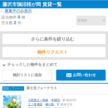
藤沢市鵠沼桜が岡 賃貸一覧
募集中のみ表示
4
該当物件
棟
2
空き数
件
さらに条件を絞り込む
物件リクエスト
チェックした物件をまとめて
検討リストに追加
お問い合わせ
富士見フォーテラス
賃貸｜アパート
小田急江ノ島線
「
本鵠沼
」駅 徒歩4分
江ノ島電鉄
「
柳小路
」駅 徒歩12分