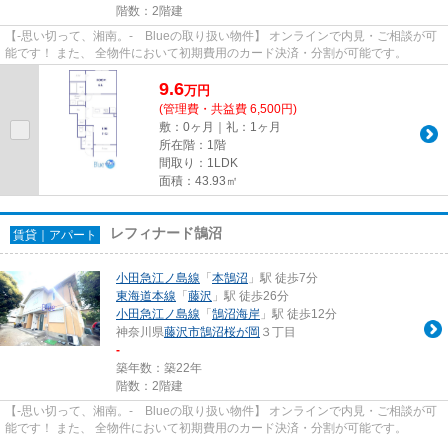
階数：2階建
【-思い切って、湘南。- Blueの取り扱い物件】 オンラインで内見・ご相談が可
能です！ また、 全物件において初期費用のカード決済・分割が可能です。
9.6
万
円
(管理費・共益費 6,500円)
敷：0ヶ月｜礼：1ヶ月
所在階：1階
間取り：1LDK
面積：43.93㎡
レフィナード鵠沼
賃貸｜アパート
小田急江ノ島線
「
本鵠沼
」駅 徒歩7分
東海道本線
「
藤沢
」駅 徒歩26分
小田急江ノ島線
「
鵠沼海岸
」駅 徒歩12分
神奈川県
藤沢市
鵠沼桜が岡
３丁目
-
築年数：築22年
階数：2階建
【-思い切って、湘南。- Blueの取り扱い物件】 オンラインで内見・ご相談が可
能です！ また、 全物件において初期費用のカード決済・分割が可能です。