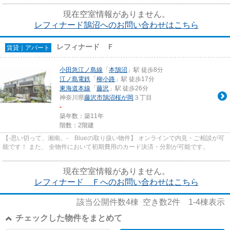
現在空室情報がありません。
レフィナード鵠沼へのお問い合わせはこちら
レフィナード Ｆ
賃貸｜アパート
小田急江ノ島線
「
本鵠沼
」駅 徒歩8分
江ノ島電鉄
「
柳小路
」駅 徒歩17分
東海道本線
「
藤沢
」駅 徒歩26分
神奈川県
藤沢市
鵠沼桜が岡
３丁目
-
築年数：築11年
階数：2階建
【-思い切って、湘南。- Blueの取り扱い物件】 オンラインで内見・ご相談が可
能です！ また、 全物件において初期費用のカード決済・分割が可能です。
現在空室情報がありません。
レフィナード Ｆへのお問い合わせはこちら
該当公開件数
4
棟 空き数
2
件
1-4
棟表示
チェックした物件をまとめて