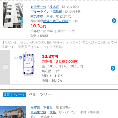
京浜東北線
「
桜木町
」駅 徒歩10分
ブルーライン
「
高島町
」駅 徒歩7分
京急本線
「
戸部
」駅 徒歩12分
神奈川県
横浜市西区
花咲町
５丁目
10.3
万円
築年数：築15年 ｜募集中：
1室
階数：6階建
【ただいま、横浜。-Blueの取り扱い物件♪-】 オンラインでご相談～ご契約までが
可能です。 初期費用はクレジット決済可能♪
10.3
万
円
(管理費・共益費 5,000円)
敷：10.3万円｜礼：20.6万円
所在階：3階
間取り：1LDK
面積：34.40㎡
ベル ツリー
賃貸｜アパート
根岸線
「
本郷台
」駅 徒歩8分
京浜東北線
「
大船
」駅 バス12分 「平島（神奈川
県）」 停歩9分