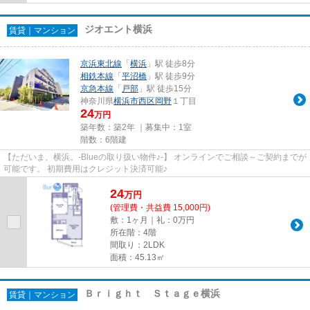
ジオエント横浜
賃貸｜マンション
京浜東北線
「
横浜
」駅 徒歩8分
相鉄本線
「
平沼橋
」駅 徒歩9分
京急本線
「
戸部
」駅 徒歩15分
神奈川県
横浜市西区
岡野
１丁目
24
万円
築年数：築2年 ｜募集中：
1室
階数：6階建
【ただいま、横浜。-Blueの取り扱い物件♪-】 オンラインでご相談～ご契約までが
可能です。 初期費用はクレジット決済可能♪
24
万
円
(管理費・共益費 15,000円)
敷：1ヶ月｜礼：0万円
所在階：4階
間取り：2LDK
面積：45.13㎡
Ｂｒｉｇｈｔ Ｓｔａｇｅ横浜
賃貸｜マンション