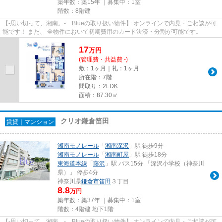
築年数：築15年 ｜募集中：
1室
階数：8階建
【-思い切って、湘南。- Blueの取り扱い物件】 オンラインで内見・ご相談が可
能です！ また、 全物件において初期費用のカード決済・分割が可能です。
17
万
円
(管理費・共益費 -)
敷：1ヶ月｜礼：1ヶ月
所在階：7階
間取り：2LDK
面積：87.30㎡
クリオ鎌倉笛田
賃貸｜マンション
湘南モノレール
「
湘南深沢
」駅 徒歩9分
湘南モノレール
「
湘南町屋
」駅 徒歩18分
東海道本線
「
藤沢
」駅 バス15分 「深沢小学校（神奈川
県）」 停歩4分
神奈川県
鎌倉市
笛田
３丁目
8.8
万円
築年数：築37年 ｜募集中：
1室
階数：4階建 地下1階
【-思い切って、湘南。- Blueの取り扱い物件】 オンラインで内見・ご相談が可