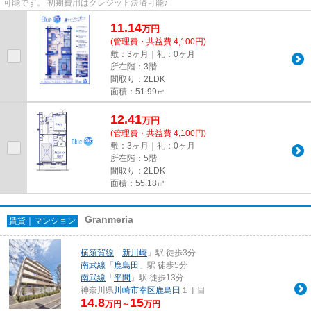
可能です。 初期費用はクレジット決済可能♪
11.14
万
円
(管理費・共益費 4,100円)
敷：3ヶ月｜礼：0ヶ月
所在階：3階
間取り：2LDK
面積：51.99㎡
12.41
万
円
(管理費・共益費 4,100円)
敷：3ヶ月｜礼：0ヶ月
所在階：5階
間取り：2LDK
面積：55.18㎡
Granmeria
賃貸｜マンション
横須賀線
「
新川崎
」駅 徒歩3分
南武線
「
鹿島田
」駅 徒歩5分
南武線
「
平間
」駅 徒歩13分
神奈川県
川崎市幸区
鹿島田
１丁目
14.8
15
万円～
万円