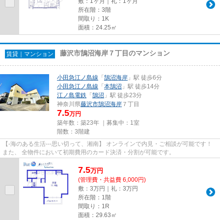
敷：1ヶ月｜礼：1ヶ月
所在階：3階
間取り：1K
面積：24.25㎡
藤沢市鵠沼海岸７丁目のマンション
賃貸｜マンション
小田急江ノ島線
「
鵠沼海岸
」駅 徒歩6分
小田急江ノ島線
「
本鵠沼
」駅 徒歩14分
江ノ島電鉄
「
鵠沼
」駅 徒歩23分
神奈川県
藤沢市
鵠沼海岸
７丁目
7.5
万円
築年数：築23年 ｜募集中：
1室
階数：3階建
【-海のある生活---思い切って、湘南】 オンラインで内見・ご相談が可能です！
また、 全物件において初期費用のカード決済・分割が可能です。
7.5
万
円
(管理費・共益費 6,000円)
敷：3万円｜礼：3万円
所在階：1階
間取り：1R
面積：29.63㎡