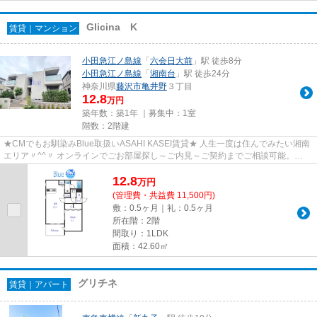
Glicina K
賃貸｜マンション
小田急江ノ島線
「
六会日大前
」駅 徒歩8分
小田急江ノ島線
「
湘南台
」駅 徒歩24分
神奈川県
藤沢市
亀井野
３丁目
12.8
万円
築年数：築1年 ｜募集中：
1室
階数：2階建
★CMでもお馴染みBlue取扱いASAHI KASEI賃貸★ 人生一度は住んでみたい湘南
エリア〃^^〃 オンラインでごお部屋探し～ご内見～ご契約までご相談可能。
Blueでは初期費用クレジット決済も...
12.8
万
円
(管理費・共益費 11,500円)
敷：0.5ヶ月｜礼：0.5ヶ月
所在階：2階
間取り：1LDK
面積：42.60㎡
グリチネ
賃貸｜アパート