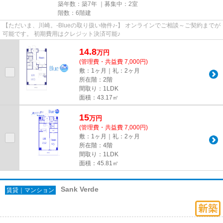
築年数：築7年 ｜募集中：
2室
階数：6階建
【ただいま、川崎。-Blueの取り扱い物件♪-】 オンラインでご相談～ご契約までが
可能です。 初期費用はクレジット決済可能♪
14.8
万
円
(管理費・共益費 7,000円)
敷：1ヶ月｜礼：2ヶ月
所在階：2階
間取り：1LDK
面積：43.17㎡
15
万
円
(管理費・共益費 7,000円)
敷：1ヶ月｜礼：2ヶ月
所在階：4階
間取り：1LDK
面積：45.81㎡
Sank Verde
賃貸｜マンション