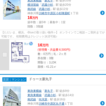
東急東横線
「
新丸子
」駅 徒歩10分
横須賀線
「
武蔵小杉
」駅 徒歩20分
南武線
「
武蔵小杉
」駅 徒歩12分
神奈川県
川崎市中原区
小杉陣屋町
１丁目
16
万円
築年数：築5年 ｜募集中：
1室
階数：3階建
【ただいま、横浜。-Blueの取り扱い物件♪-】 オンラインでご相談～ご契約までが
可能です。 初期費用はクレジット決済可能♪
16
万
円
(管理費・共益費 6,500円)
敷：0万円｜礼：2ヶ月
所在階：3階
間取り：1LDK
面積：41.21㎡
ドゥーエ新丸子
賃貸｜マンション
東急東横線
「
新丸子
」駅 徒歩9分
東急東横線
「
武蔵小杉
」駅 徒歩14分
南武線
「
向河原
」駅 徒歩16分
神奈川県
川崎市中原区
丸子通
１丁目