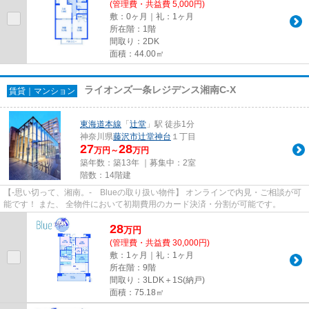
(管理費・共益費 5,000円)
敷：0ヶ月｜礼：1ヶ月
所在階：1階
間取り：2DK
面積：44.00㎡
ライオンズ一条レジデンス湘南C-X
賃貸｜マンション
東海道本線
「
辻堂
」駅 徒歩1分
神奈川県
藤沢市
辻堂神台
１丁目
27
28
万円～
万円
築年数：築13年 ｜募集中：
2室
階数：14階建
【-思い切って、湘南。- Blueの取り扱い物件】 オンラインで内見・ご相談が可
能です！ また、 全物件において初期費用のカード決済・分割が可能です。
28
万
円
(管理費・共益費 30,000円)
敷：1ヶ月｜礼：1ヶ月
所在階：9階
間取り：3LDK＋1S(納戸)
面積：75.18㎡