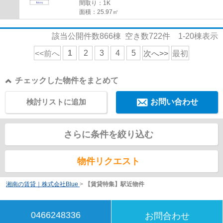
間取り：1K
面積：25.97㎡
該当公開件数
866
棟 空き数
722
件
1-20
棟表示
1
2
3
4
5
<<前へ
次へ>>
最初
チェックした物件をまとめて
検討リストに追加
お問い合わせ
さらに条件を絞り込む
物件リクエスト
湘南の賃貸｜株式会社Blue
>
【賃貸特集】駅近物件
0466248336
お問合わせ