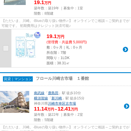
19.1
万円
築年数：築19年 ｜募集中：
1室
階数：8階建
【ただいま、川崎。-Blueの取り扱い物件♪-】 オンラインでご相談～ご契約までが
可能です。 初期費用はクレジット決済可能♪
19.1
万
円
(管理費・共益費 5,000円)
敷：0ヶ月｜礼：0ヶ月
所在階：7階
間取り：1LDK
面積：38.31㎡
フロール川崎古市場 １番館
賃貸｜マンション
南武線
「
鹿島田
」駅 徒歩10分
横須賀線
「
新川崎
」駅 徒歩15分
神奈川県
川崎市幸区
古市場
11.14
12.41
万円～
万円
築年数：築22年 ｜募集中：
2室
階数：5階建
【ただいま、川崎。-Blueの取り扱い物件♪-】 オンラインでご相談～ご契約までが