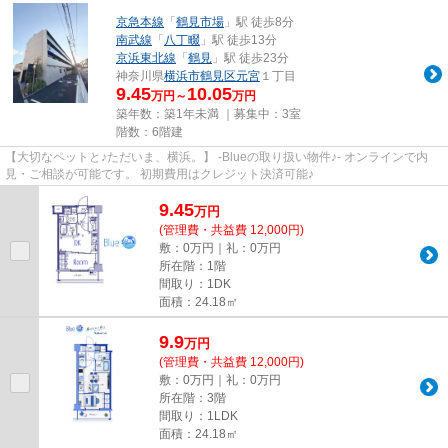
京急本線
「
鶴見市場
」駅 徒歩8分
南武線
「
八丁畷
」駅 徒歩13分
京浜東北線
「
鶴見
」駅 徒歩23分
神奈川県
横浜市鶴見区
元宮
１丁目
9.45
10.05
万円～
万円
築年数：築1年未満 ｜募集中：
3室
階数：6階建
【大切なペットと♪ただいま、横浜。】 -Blueの取り扱い物件♪- オンラインで内
見・ご相談が可能です。 初期費用はクレジット決済可能♪
9.45
万
円
(管理費・共益費 12,000円)
敷：0万円｜礼：0万円
所在階：1階
間取り：1DK
面積：24.18㎡
9.9
万
円
(管理費・共益費 12,000円)
敷：0万円｜礼：0万円
所在階：3階
間取り：1LDK
面積：24.18㎡