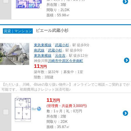
所在階：3階
間取り：2LDK
面積：55.98㎡
ピエール武蔵小杉
賃貸｜マンション
東急東横線
「
武蔵小杉
」駅 徒歩9分
南武線
「
武蔵小杉
」駅 徒歩9分
東急東横線
「
元住吉
」駅 徒歩12分
神奈川県
川崎市中原区
今井南町
11
万円
築年数：築32年 ｜募集中：
1室
階数：3階建
【ただいま、川崎。-Blueの取り扱い物件♪-】 オンラインでご相談～ご契約までが
可能です。 初期費用はクレジット決済可能♪
11
万
円
(管理費・共益費 3,000円)
敷：1ヶ月｜礼：0万円
所在階：2階
間取り：2DK
面積：35.87㎡