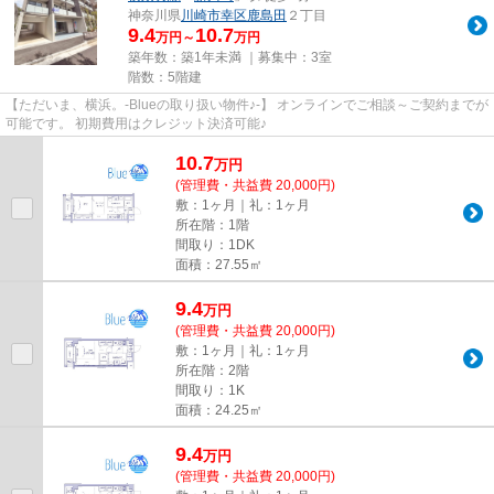
神奈川県
川崎市幸区
鹿島田
２丁目
9.4
10.7
万円～
万円
築年数：築1年未満 ｜募集中：
3室
階数：5階建
【ただいま、横浜。-Blueの取り扱い物件♪-】 オンラインでご相談～ご契約までが
可能です。 初期費用はクレジット決済可能♪
10.7
万
円
(管理費・共益費 20,000円)
敷：1ヶ月｜礼：1ヶ月
所在階：1階
間取り：1DK
面積：27.55㎡
9.4
万
円
(管理費・共益費 20,000円)
敷：1ヶ月｜礼：1ヶ月
所在階：2階
間取り：1K
面積：24.25㎡
9.4
万
円
(管理費・共益費 20,000円)