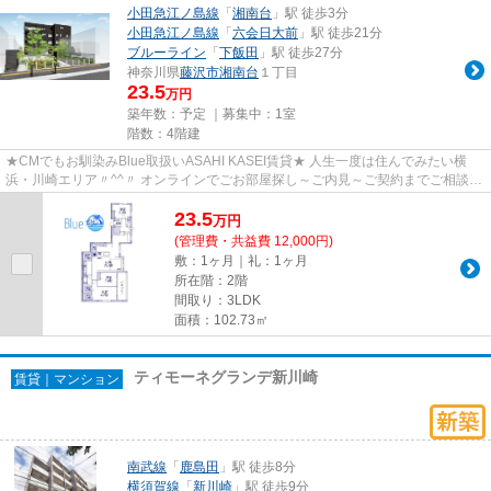
小田急江ノ島線
「
湘南台
」駅 徒歩3分
小田急江ノ島線
「
六会日大前
」駅 徒歩21分
ブルーライン
「
下飯田
」駅 徒歩27分
神奈川県
藤沢市
湘南台
１丁目
23.5
万円
築年数：予定 ｜募集中：
1室
階数：4階建
★CMでもお馴染みBlue取扱いASAHI KASEI賃貸★ 人生一度は住んでみたい横
浜・川崎エリア〃^^〃 オンラインでごお部屋探し～ご内見～ご契約までご相談可
能。 Blueでは初期費用クレジット...
23.5
万
円
(管理費・共益費 12,000円)
敷：1ヶ月｜礼：1ヶ月
所在階：2階
間取り：3LDK
面積：102.73㎡
ティモーネグランデ新川崎
賃貸｜マンション
南武線
「
鹿島田
」駅 徒歩8分
横須賀線
「
新川崎
」駅 徒歩9分