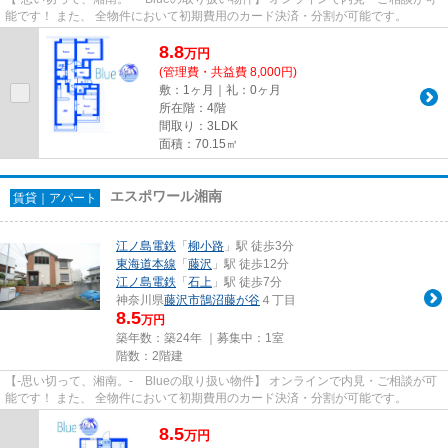
能です！ また、 全物件において初期費用のカード決済・分割が可能です。
8.8
万
円
(管理費・共益費 8,000円)
敷：1ヶ月｜礼：0ヶ月
所在階：4階
間取り：3LDK
面積：70.15㎡
エスポワール湘南
賃貸｜アパート
江ノ島電鉄
「
柳小路
」駅 徒歩3分
東海道本線
「
藤沢
」駅 徒歩12分
江ノ島電鉄
「
石上
」駅 徒歩7分
神奈川県
藤沢市
鵠沼藤が谷
４丁目
8.5
万円
築年数：築24年 ｜募集中：
1室
階数：2階建
【-思い切って、湘南。- Blueの取り扱い物件】 オンラインで内見・ご相談が可
能です！ また、 全物件において初期費用のカード決済・分割が可能です。
8.5
万
円