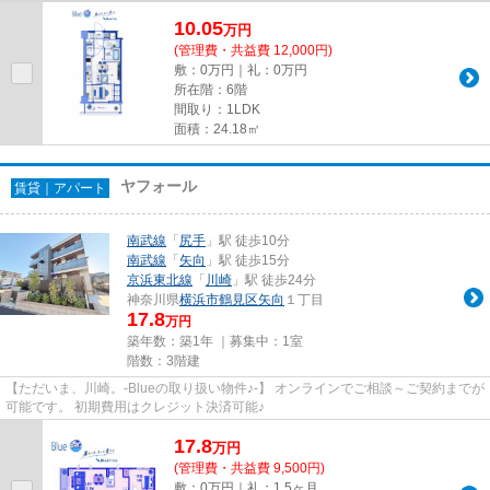
10.05
万
円
(管理費・共益費 12,000円)
敷：0万円｜礼：0万円
所在階：6階
間取り：1LDK
面積：24.18㎡
ヤフォール
賃貸｜アパート
南武線
「
尻手
」駅 徒歩10分
南武線
「
矢向
」駅 徒歩15分
京浜東北線
「
川崎
」駅 徒歩24分
神奈川県
横浜市鶴見区
矢向
１丁目
17.8
万円
築年数：築1年 ｜募集中：
1室
階数：3階建
【ただいま、川崎。-Blueの取り扱い物件♪-】 オンラインでご相談～ご契約までが
可能です。 初期費用はクレジット決済可能♪
17.8
万
円
(管理費・共益費 9,500円)
敷：0万円｜礼：1.5ヶ月