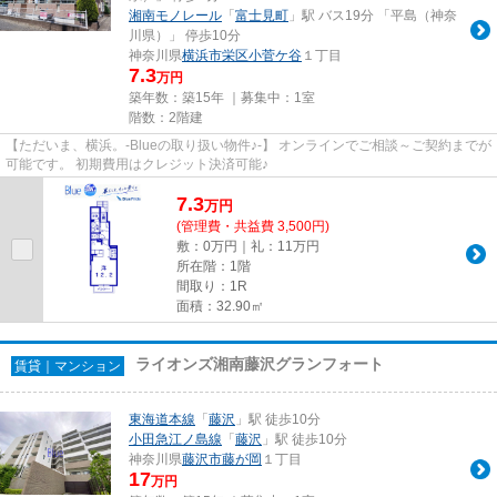
湘南モノレール
「
富士見町
」駅 バス19分 「平島（神奈
川県）」 停歩10分
神奈川県
横浜市栄区
小菅ケ谷
１丁目
7.3
万円
築年数：築15年 ｜募集中：
1室
階数：2階建
【ただいま、横浜。-Blueの取り扱い物件♪-】 オンラインでご相談～ご契約までが
可能です。 初期費用はクレジット決済可能♪
7.3
万
円
(管理費・共益費 3,500円)
敷：0万円｜礼：11万円
所在階：1階
間取り：1R
面積：32.90㎡
ライオンズ湘南藤沢グランフォート
賃貸｜マンション
東海道本線
「
藤沢
」駅 徒歩10分
小田急江ノ島線
「
藤沢
」駅 徒歩10分
神奈川県
藤沢市
藤が岡
１丁目
17
万円