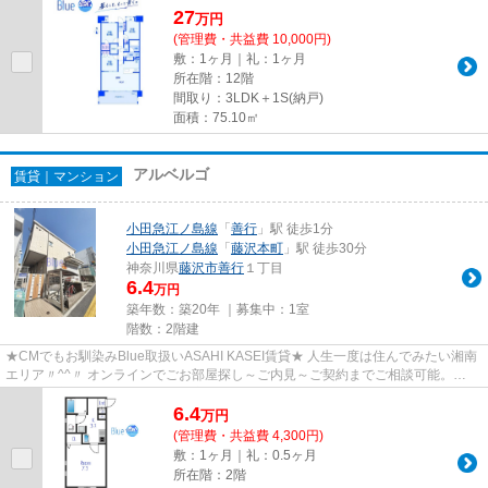
27
万
円
(管理費・共益費 10,000円)
敷：1ヶ月｜礼：1ヶ月
所在階：12階
間取り：3LDK＋1S(納戸)
面積：75.10㎡
アルベルゴ
賃貸｜マンション
小田急江ノ島線
「
善行
」駅 徒歩1分
小田急江ノ島線
「
藤沢本町
」駅 徒歩30分
神奈川県
藤沢市
善行
１丁目
6.4
万円
築年数：築20年 ｜募集中：
1室
階数：2階建
★CMでもお馴染みBlue取扱いASAHI KASEI賃貸★ 人生一度は住んでみたい湘南
エリア〃^^〃 オンラインでごお部屋探し～ご内見～ご契約までご相談可能。
Blueでは初期費用クレジット決済も...
6.4
万
円
(管理費・共益費 4,300円)
敷：1ヶ月｜礼：0.5ヶ月
所在階：2階