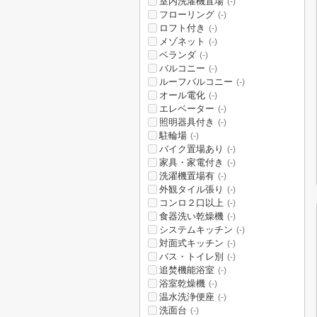
室内洗濯機置場
(-)
フローリング
(-)
ロフト付き
(-)
メゾネット
(-)
ベランダ
(-)
バルコニー
(-)
ルーフバルコニー
(-)
オール電化
(-)
エレベーター
(-)
照明器具付き
(-)
駐輪場
(-)
バイク置場あり
(-)
家具・家電付き
(-)
洗濯機置場有
(-)
外観タイル張り
(-)
コンロ２口以上
(-)
食器洗い乾燥機
(-)
システムキッチン
(-)
対面式キッチン
(-)
バス・トイレ別
(-)
追焚機能浴室
(-)
浴室乾燥機
(-)
温水洗浄便座
(-)
洗面台
(-)