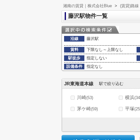
湘南の賃貸｜株式会社Blue
>
(賃貸)路
藤沢駅物件一覧
沿線
藤沢駅
賃料
下限なし～上限なし
駅徒歩
指定しない
設備条件
指定なし
JR東海道本線
駅で絞り込む
川崎
横浜
(53)
(34
茅ケ崎
平塚
(59)
(25