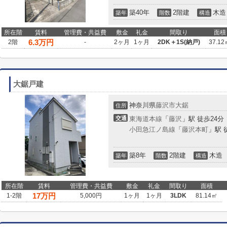
築40年
2階建
木造
築年
階数
構造
所在階
賃料
管理費・共益費
敷金
礼金
間取り
面積
6.3
万円
2階
-
2ヶ月
1ヶ月
2DK＋1S(納戸)
37.12
大鋸戸建
神奈川県
藤沢市
大鋸
住所
交通
東海道本線
「
藤沢
」駅 徒歩24分
小田急江ノ島線
「
藤沢本町
」駅 
築8年
2階建
木造
築年
階数
構造
所在階
賃料
管理費・共益費
敷金
礼金
間取り
面積
17
万円
1-2階
5,000円
1ヶ月
1ヶ月
3LDK
81.14㎡