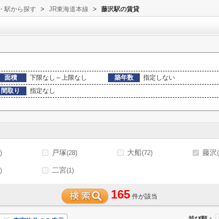
線・駅から探す
>
JR東海道本線
>
藤沢駅の賃貸
面積
下限なし～上限なし
築年数
指定しない
間取り
指定なし
戸塚
大船
藤沢
)
(28)
(72)
二宮
)
(1)
165
件が該当
並び順：