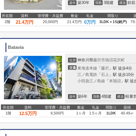
築30年
3階建
鉄筋
築年
階数
構造
所在階
賃料
管理費・共益費
敷金
礼金
間取り
21.4
万円
0万円
2階
20,000円
21.4万円
3LDK＋1S(納戸)
79
Batavia
神奈川県
藤沢市
鵠沼花沢町
住所
交通
東海道本線
「
藤沢
」駅 徒歩4分
江ノ島電鉄
「
石上
」駅 徒歩10分
小田急江ノ島線
「
本鵠沼
」駅 徒
築6年
4階建
軽量
築年
階数
構造
所在階
賃料
管理費・共益費
敷金
礼金
間取り
面積
12.5
万円
1階
6,500円
1ヶ月
1.5ヶ月
1LDK
40.49㎡