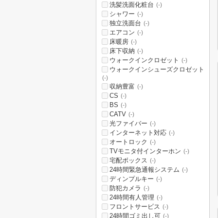
洗髪洗面化粧台
(-)
シャワー
(-)
独立洗面台
(-)
エアコン
(-)
床暖房
(-)
床下収納
(-)
ウォークインクロゼット
(-)
ウォークインシューズクロゼット
(-)
収納豊富
(-)
CS
(-)
BS
(-)
CATV
(-)
光ファイバー
(-)
インターネット対応
(-)
オートロック
(-)
TVモニタ付インターホン
(-)
宅配ボックス
(-)
24時間緊急通報システム
(-)
ディンプルキー
(-)
防犯カメラ
(-)
24時間有人管理
(-)
フロントサービス
(-)
24時間ゴミ出し可
(-)