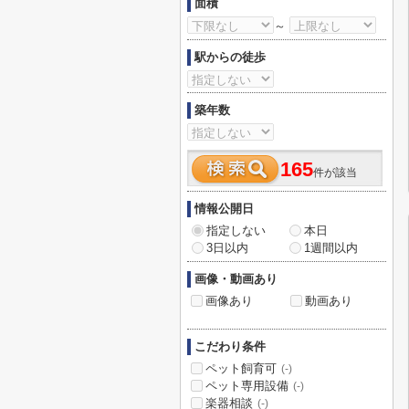
面積
～
駅からの徒歩
築年数
165
件が該当
情報公開日
指定しない
本日
3日以内
1週間以内
画像・動画あり
画像あり
動画あり
こだわり条件
ペット飼育可
(-)
ペット専用設備
(-)
楽器相談
(-)