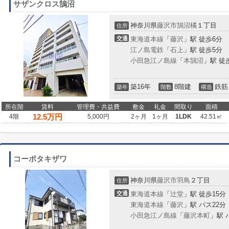
サザンクロス鵠沼
神奈川県
藤沢市
鵠沼橘
１丁目
住所
交通
東海道本線
「
藤沢
」駅 徒歩6分
江ノ島電鉄
「
石上
」駅 徒歩5分
小田急江ノ島線
「
本鵠沼
」駅 徒
築16年
8階建
鉄筋
築年
階数
構造
所在階
賃料
管理費・共益費
敷金
礼金
間取り
面積
12.5
万円
4階
5,000円
2ヶ月
1ヶ月
1LDK
42.51㎡
コーポタキザワ
神奈川県
藤沢市
羽鳥
２丁目
住所
交通
東海道本線
「
辻堂
」駅 徒歩15分
東海道本線
「
藤沢
」駅 バス22分
小田急江ノ島線
「
藤沢本町
」駅 