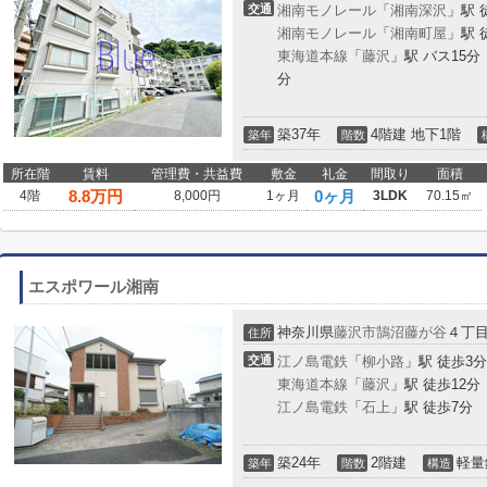
交通
湘南モノレール
「
湘南深沢
」駅 
湘南モノレール
「
湘南町屋
」駅 
東海道本線
「
藤沢
」駅 バス15
分
築37年
4階建 地下1階
築年
階数
所在階
賃料
管理費・共益費
敷金
礼金
間取り
面積
8.8
万円
0ヶ月
4階
8,000円
1ヶ月
3LDK
70.15㎡
エスポワール湘南
神奈川県
藤沢市
鵠沼藤が谷
４丁
住所
交通
江ノ島電鉄
「
柳小路
」駅 徒歩3分
東海道本線
「
藤沢
」駅 徒歩12分
江ノ島電鉄
「
石上
」駅 徒歩7分
築24年
2階建
軽量
築年
階数
構造