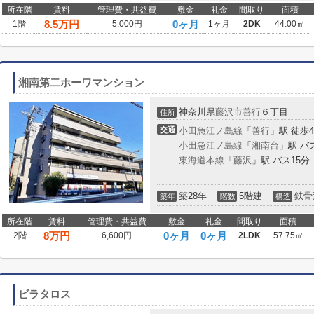
所在階
賃料
管理費・共益費
敷金
礼金
間取り
面積
8.5
万円
0ヶ月
1階
5,000円
1ヶ月
2DK
44.00㎡
湘南第二ホーワマンション
神奈川県
藤沢市
善行
６丁目
住所
交通
小田急江ノ島線
「
善行
」駅 徒歩
小田急江ノ島線
「
湘南台
」駅 バ
東海道本線
「
藤沢
」駅 バス15分
築28年
5階建
鉄骨
築年
階数
構造
所在階
賃料
管理費・共益費
敷金
礼金
間取り
面積
8
万円
0ヶ月
0ヶ月
2階
6,600円
2LDK
57.75㎡
ビラタロス