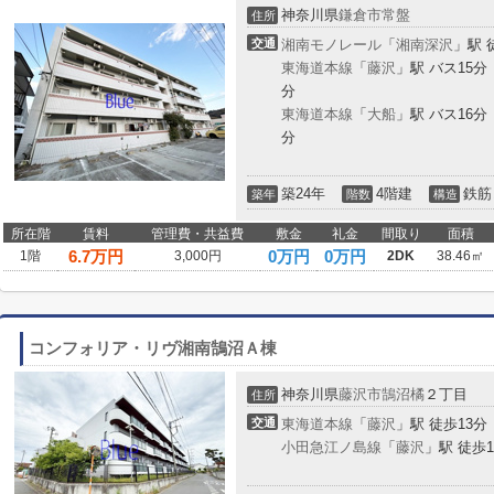
神奈川県
鎌倉市
常盤
住所
交通
湘南モノレール
「
湘南深沢
」駅 
東海道本線
「
藤沢
」駅 バス15
分
東海道本線
「
大船
」駅 バス16
分
築24年
4階建
鉄筋
築年
階数
構造
所在階
賃料
管理費・共益費
敷金
礼金
間取り
面積
6.7
万円
0万円
0万円
1階
3,000円
2DK
38.46㎡
コンフォリア・リヴ湘南鵠沼Ａ棟
神奈川県
藤沢市
鵠沼橘
２丁目
住所
交通
東海道本線
「
藤沢
」駅 徒歩13分
小田急江ノ島線
「
藤沢
」駅 徒歩1