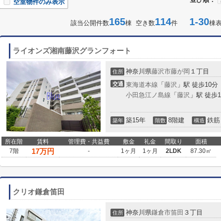
空室物件のみ表示
165
114
1-30
該当公開件数
棟 空き数
件
棟
ライオンズ湘南藤沢グランフォート
神奈川県
藤沢市
藤が岡
１丁目
住所
交通
東海道本線
「
藤沢
」駅 徒歩10分
小田急江ノ島線
「
藤沢
」駅 徒歩1
築15年
8階建
鉄筋
築年
階数
構造
所在階
賃料
管理費・共益費
敷金
礼金
間取り
面積
17
万円
7階
-
1ヶ月
1ヶ月
2LDK
87.30㎡
クリオ鎌倉笛田
神奈川県
鎌倉市
笛田
３丁目
住所