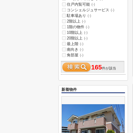
住戸内覧可能
(-)
コンシェルジュサービス
(-)
駐車場あり
(-)
2階以上
(-)
1階の物件
(-)
10階以上
(-)
20階以上
(-)
最上階
(-)
南向き
(-)
角部屋
(-)
165
件が該当
新着物件