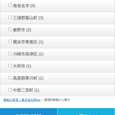
海老名市
(4)
三浦郡葉山町
(3)
秦野市
(2)
横浜市青葉区
(1)
川崎市高津区
(1)
大和市
(1)
高座郡寒川町
(1)
中郡二宮町
(1)
湘南の賃貸｜株式会社Blue
>
(賃貸)地域から探す