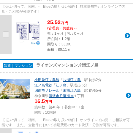
【-思い切って、湘南。- Blueの取り扱い物件】 駐車場無料♪ オンラインで内
見・ご相談が可能です！
25.52
万
円
(管理費・共益費 -)
敷：1ヶ月｜礼：0ヶ月
所在階：1-2階
間取り：3LDK
面積：80.11㎡
ライオンズマンション片瀬江ノ島
賃貸｜マンション
小田急江ノ島線
「
片瀬江ノ島
」駅 徒歩2分
江ノ島電鉄
「
江ノ島
」駅 徒歩5分
湘南モノレール
「
湘南江の島
」駅 徒歩5分
神奈川県
藤沢市
片瀬海岸
１丁目
16.5
万円
築年数：築40年 ｜募集中：
1室
階数：10階建
【-思い切って、湘南。- Blueの取り扱い物件】 オンラインで内見・ご相談が可
能です！ また、 全物件において初期費用のカード決済・分割が可能です。