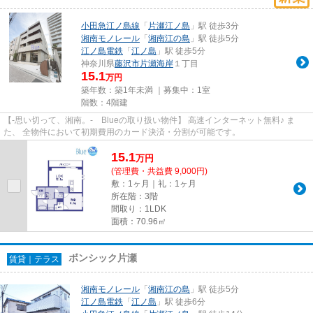
小田急江ノ島線
「
片瀬江ノ島
」駅 徒歩3分
湘南モノレール
「
湘南江の島
」駅 徒歩5分
江ノ島電鉄
「
江ノ島
」駅 徒歩5分
神奈川県
藤沢市
片瀬海岸
１丁目
15.1
万円
築年数：築1年未満 ｜募集中：
1室
階数：4階建
【-思い切って、湘南。- Blueの取り扱い物件】 高速インターネット無料♪ ま
た、 全物件において初期費用のカード決済・分割が可能です。
15.1
万
円
(管理費・共益費 9,000円)
敷：1ヶ月｜礼：1ヶ月
所在階：3階
間取り：1LDK
面積：70.96㎡
ボンシック片瀬
賃貸｜テラス
湘南モノレール
「
湘南江の島
」駅 徒歩5分
江ノ島電鉄
「
江ノ島
」駅 徒歩6分