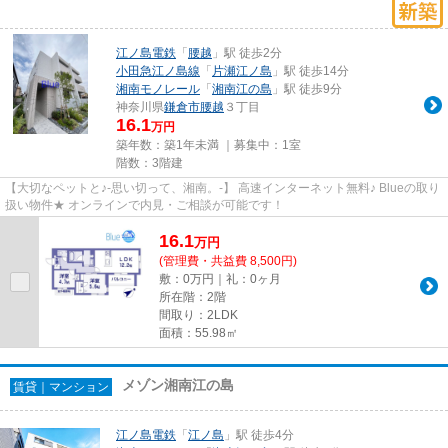
江ノ島電鉄
「
腰越
」駅 徒歩2分
小田急江ノ島線
「
片瀬江ノ島
」駅 徒歩14分
湘南モノレール
「
湘南江の島
」駅 徒歩9分
神奈川県
鎌倉市
腰越
３丁目
16.1
万円
築年数：築1年未満 ｜募集中：
1室
階数：3階建
【大切なペットと♪-思い切って、湘南。-】 高速インターネット無料♪ Blueの取り
扱い物件★ オンラインで内見・ご相談が可能です！
16.1
万
円
(管理費・共益費 8,500円)
敷：0万円｜礼：0ヶ月
所在階：2階
間取り：2LDK
面積：55.98㎡
メゾン湘南江の島
賃貸｜マンション
江ノ島電鉄
「
江ノ島
」駅 徒歩4分