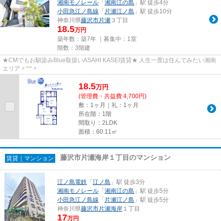
湘南モノレール
「
湘南江の島
」駅 徒歩4分
小田急江ノ島線
「
片瀬江ノ島
」駅 徒歩10分
神奈川県
藤沢市
片瀬
３丁目
18.5
万円
築年数：築7年 ｜募集中：
1室
階数：3階建
★CMでもお馴染みBlue取扱いASAHI KASEI賃貸★ 人生一度は住んでみたい湘南
エリア〃^^〃
18.5
万
円
(管理費・共益費 4,700円)
敷：1ヶ月｜礼：1ヶ月
所在階：1階
間取り：2LDK
面積：60.11㎡
藤沢市片瀬海岸１丁目のマンション
賃貸｜マンション
江ノ島電鉄
「
江ノ島
」駅 徒歩3分
湘南モノレール
「
湘南江の島
」駅 徒歩5分
小田急江ノ島線
「
片瀬江ノ島
」駅 徒歩5分
神奈川県
藤沢市
片瀬海岸
１丁目
17
万円