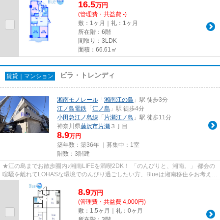
16.5
万
円
(管理費・共益費 -)
敷：1ヶ月｜礼：1ヶ月
所在階：6階
間取り：3LDK
面積：66.61㎡
ビラ・トレンディ
賃貸｜マンション
湘南モノレール
「
湘南江の島
」駅 徒歩3分
江ノ島電鉄
「
江ノ島
」駅 徒歩4分
小田急江ノ島線
「
片瀬江ノ島
」駅 徒歩11分
神奈川県
藤沢市
片瀬
３丁目
8.9
万円
築年数：築36年 ｜募集中：
1室
階数：3階建
★江の島までお散歩圏内♪湘南LIFEを満喫2DK！ 「のんびりと、湘南。」 都会の
喧騒を離れてLOHASな環境でのんびり過ごしたい方、Blueは湘南移住をお考えの
方を全力で応援します！
8.9
万
円
(管理費・共益費 4,000円)
敷：1.5ヶ月｜礼：0ヶ月
所在階：3階