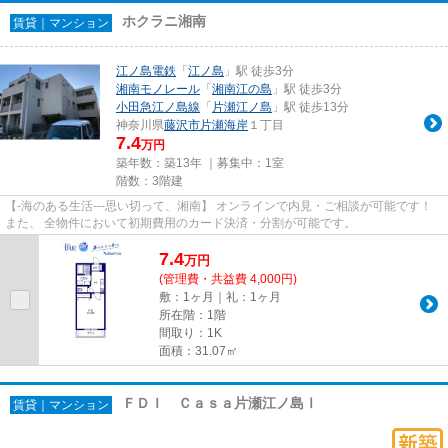
ホクラニ湘南
賃貸｜マンション
江ノ島電鉄
「
江ノ島
」駅 徒歩3分
湘南モノレール
「
湘南江の島
」駅 徒歩3分
小田急江ノ島線
「
片瀬江ノ島
」駅 徒歩13分
神奈川県
藤沢市
片瀬海岸
１丁目
7.4
万円
築年数：築13年 ｜募集中：
1室
階数：3階建
【-海のある生活---思い切って、湘南】 オンラインで内見・ご相談が可能です！
また、 全物件において初期費用のカード決済・分割が可能です。
7.4
万
円
(管理費・共益費 4,000円)
敷：1ヶ月｜礼：1ヶ月
所在階：1階
間取り：1K
面積：31.07㎡
ＦＤＩ Ｃａｓａ片瀬江ノ島Ⅰ
賃貸｜マンション