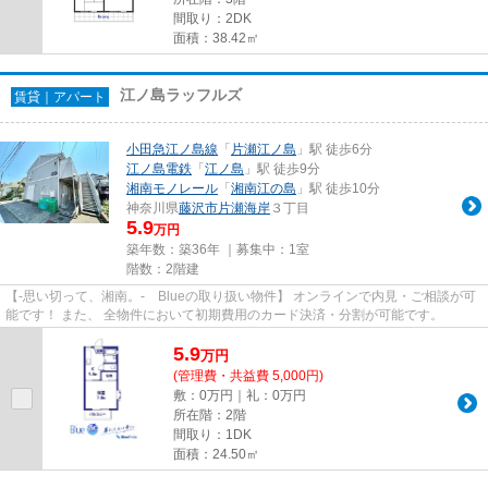
間取り：2DK
面積：38.42㎡
江ノ島ラッフルズ
賃貸｜アパート
小田急江ノ島線
「
片瀬江ノ島
」駅 徒歩6分
江ノ島電鉄
「
江ノ島
」駅 徒歩9分
湘南モノレール
「
湘南江の島
」駅 徒歩10分
神奈川県
藤沢市
片瀬海岸
３丁目
5.9
万円
築年数：築36年 ｜募集中：
1室
階数：2階建
【-思い切って、湘南。- Blueの取り扱い物件】 オンラインで内見・ご相談が可
能です！ また、 全物件において初期費用のカード決済・分割が可能です。
5.9
万
円
(管理費・共益費 5,000円)
敷：0万円｜礼：0万円
所在階：2階
間取り：1DK
面積：24.50㎡