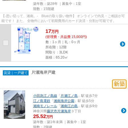
築年数：築28年 ｜募集中：
1室
階数：15階建
【-思い切って、湘南。- Blueの取り扱い物件】 オンラインで内見・ご相談が可
能です！ また、 全物件において初期費用のカード決済・分割が可能です。
17
万
円
(管理費・共益費 15,000円)
敷：1ヶ月｜礼：0ヶ月
所在階：12階
間取り：3LDK
面積：65.20㎡
片瀬海岸戸建
賃貸｜一戸建て
小田急江ノ島線
「
片瀬江ノ島
」駅 徒歩7分
江ノ島電鉄
「
湘南海岸公園
」駅 徒歩5分
湘南モノレール
「
湘南江の島
」駅 徒歩9分
神奈川県
藤沢市
片瀬海岸
３丁目
25.52
万円
築年数：築1年未満 ｜募集中：
1室
階数：2階建