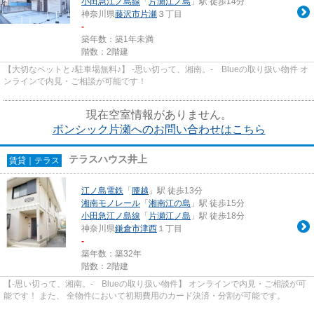
小田急江ノ島線
「
片瀬江ノ島
」駅 徒歩14分
神奈川県
藤沢市
片瀬
３丁目
-
築年数：築1年未満
階数：2階建
【大切なペットと♪駐車場無料♪】 -思い切って、湘南。- Blueの取り扱い物件 オ
ンラインで内見・ご相談が可能です！
現在空室情報がありません。
ボンシック片瀬へのお問い合わせはこちら
テラスハウス井上
賃貸｜テラス
江ノ島電鉄
「
腰越
」駅 徒歩13分
湘南モノレール
「
湘南江の島
」駅 徒歩15分
小田急江ノ島線
「
片瀬江ノ島
」駅 徒歩18分
神奈川県
鎌倉市
津西
１丁目
-
築年数：築32年
階数：2階建
【-思い切って、湘南。- Blueの取り扱い物件】 オンラインで内見・ご相談が可
能です！ また、 全物件において初期費用のカード決済・分割が可能です。