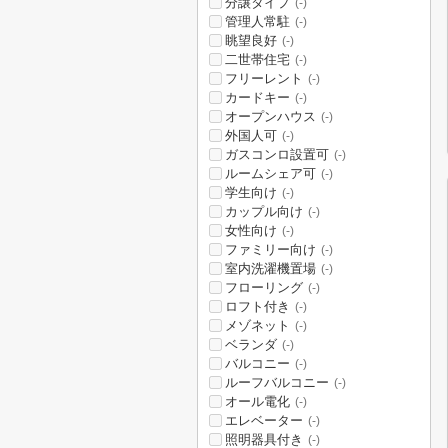
分譲タイプ
(-)
管理人常駐
(-)
眺望良好
(-)
二世帯住宅
(-)
フリーレント
(-)
カードキー
(-)
オープンハウス
(-)
外国人可
(-)
ガスコンロ設置可
(-)
ルームシェア可
(-)
学生向け
(-)
カップル向け
(-)
女性向け
(-)
ファミリー向け
(-)
室内洗濯機置場
(-)
フローリング
(-)
ロフト付き
(-)
メゾネット
(-)
ベランダ
(-)
バルコニー
(-)
ルーフバルコニー
(-)
オール電化
(-)
エレベーター
(-)
照明器具付き
(-)