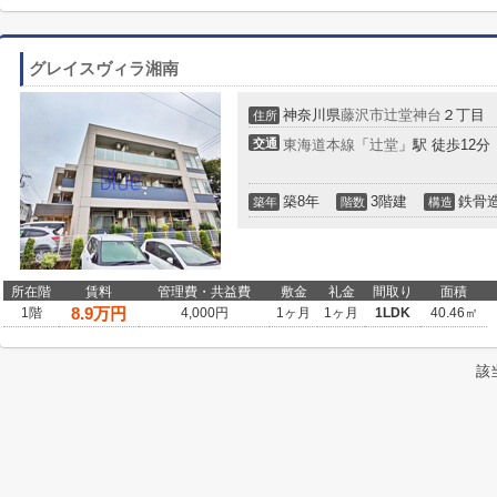
グレイスヴィラ湘南
神奈川県
藤沢市
辻堂神台
２丁目
住所
交通
東海道本線
「
辻堂
」駅 徒歩12分
築8年
3階建
鉄骨
築年
階数
構造
所在階
賃料
管理費・共益費
敷金
礼金
間取り
面積
8.9
万円
1階
4,000円
1ヶ月
1ヶ月
1LDK
40.46㎡
該