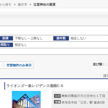
域から探す
>
藤沢市
>
辻堂神台の賃貸
面積
下限なし～上限なし
築年数
指定しない
間取り
指定なし
並び順：
空室物件のみ表示
該
ライオンズ一条レジデンス湘南C-X
神奈川県
藤沢市
辻堂神台
１丁目
住所
交通
東海道本線
「
辻堂
」駅 徒歩1分