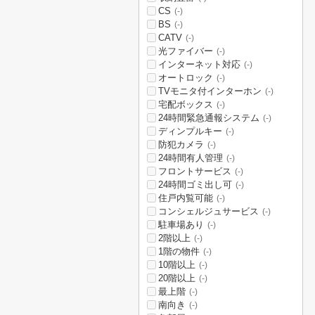
CS
(-)
BS
(-)
CATV
(-)
光ファイバー
(-)
インターネット対応
(-)
オートロック
(-)
TVモニタ付インターホン
(-)
宅配ボックス
(-)
24時間緊急通報システム
(-)
ディンプルキー
(-)
防犯カメラ
(-)
24時間有人管理
(-)
フロントサービス
(-)
24時間ゴミ出し可
(-)
住戸内覧可能
(-)
コンシェルジュサービス
(-)
駐車場あり
(-)
2階以上
(-)
1階の物件
(-)
10階以上
(-)
20階以上
(-)
最上階
(-)
南向き
(-)