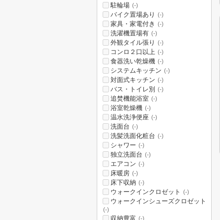
駐輪場
(-)
バイク置場あり
(-)
家具・家電付き
(-)
洗濯機置場有
(-)
外観タイル張り
(-)
コンロ２口以上
(-)
食器洗い乾燥機
(-)
システムキッチン
(-)
対面式キッチン
(-)
バス・トイレ別
(-)
追焚機能浴室
(-)
浴室乾燥機
(-)
温水洗浄便座
(-)
洗面台
(-)
洗髪洗面化粧台
(-)
シャワー
(-)
独立洗面台
(-)
エアコン
(-)
床暖房
(-)
床下収納
(-)
ウォークインクロゼット
(-)
ウォークインシューズクロゼット
(-)
収納豊富
(-)