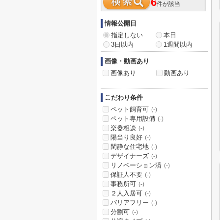
6
件が該当
情報公開日
指定しない
本日
3日以内
1週間以内
画像・動画あり
画像あり
動画あり
こだわり条件
ペット飼育可
(-)
ペット専用設備
(-)
楽器相談
(-)
陽当り良好
(-)
閑静な住宅地
(-)
デザイナーズ
(-)
リノベーション済
(-)
保証人不要
(-)
事務所可
(-)
２人入居可
(-)
バリアフリー
(-)
分割可
(-)