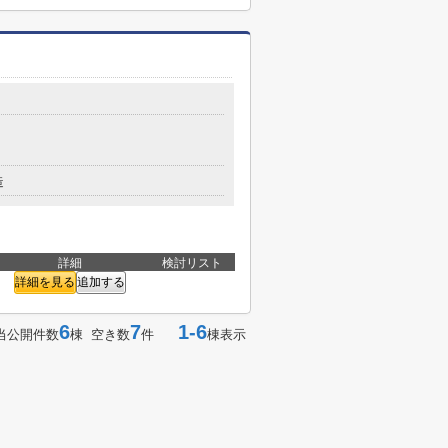
造
詳細
検討リスト
詳細を見る
追加する
6
7
1-6
当公開件数
棟 空き数
件
棟表示