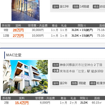
築13年
14階建
鉄
築年
階数
構造
所在階
賃料
管理費・共益費
敷金
礼金
間取り
面積
28
万円
9階
30,000円
1ヶ月
1ヶ月
3LDK＋1S(納戸)
75.1
27
万円
12階
10,000円
1ヶ月
1ヶ月
3LDK＋1S(納戸)
75.1
MAC辻堂
神奈川県
藤沢市
辻堂神台
２丁目
住所
交通
東海道本線
「
辻堂
」駅 徒歩10分
築2年
3階建
軽量
築年
階数
構造
所在階
賃料
管理費・共益費
敷金
礼金
間取り
面積
15.4
万円
2階
6,000円
1ヶ月
2ヶ月
2LDK
60.15㎡