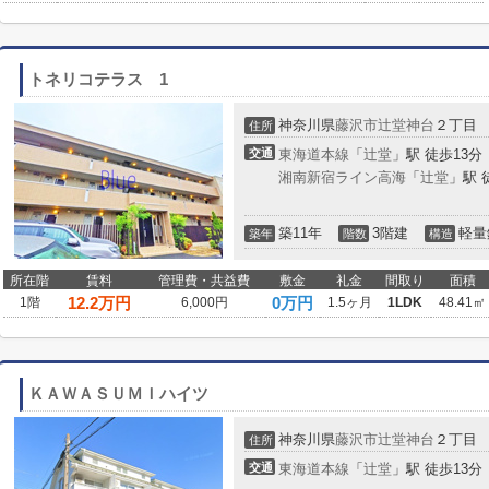
トネリコテラス 1
神奈川県
藤沢市
辻堂神台
２丁目
住所
交通
東海道本線
「
辻堂
」駅 徒歩13分
湘南新宿ライン高海
「
辻堂
」駅 
築11年
3階建
軽量
築年
階数
構造
所在階
賃料
管理費・共益費
敷金
礼金
間取り
面積
12.2
万円
0万円
1階
6,000円
1.5ヶ月
1LDK
48.41㎡
ＫＡＷＡＳＵＭＩハイツ
神奈川県
藤沢市
辻堂神台
２丁目
住所
交通
東海道本線
「
辻堂
」駅 徒歩13分