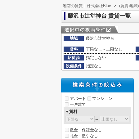
湘南の賃貸｜株式会社Blue
>
(賃貸)地
藤沢市辻堂神台 賃貸一覧
地域
藤沢市辻堂神台
賃料
下限なし～上限なし
駅徒歩
指定しない
設備条件
指定なし
アパート
マンション
一戸建て
▼賃料
～
敷金・保証金なし
礼金・敷引なし