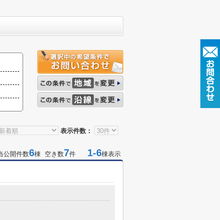
表示件数：
6
7
1-6
当公開件数
棟 空き数
件
棟表示