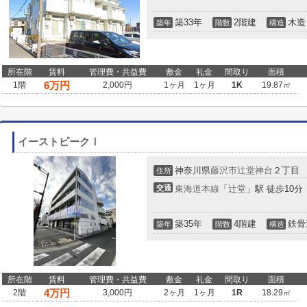
築33年
2階建
木造
築年
階数
構造
所在階
賃料
管理費・共益費
敷金
礼金
間取り
面積
6
万円
1階
2,000円
1ヶ月
1ヶ月
1K
19.87㎡
イーストピークⅠ
神奈川県
藤沢市
辻堂神台
２丁目
住所
交通
東海道本線
「
辻堂
」駅 徒歩10分
築35年
4階建
鉄骨
築年
階数
構造
所在階
賃料
管理費・共益費
敷金
礼金
間取り
面積
4
万円
2階
3,000円
2ヶ月
1ヶ月
1R
18.29㎡