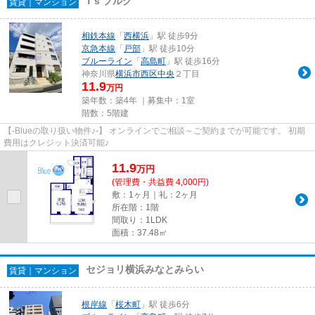
T's ブルク
賃貸｜マンション
相鉄本線
「
西横浜
」駅 徒歩9分
京急本線
「
戸部
」駅 徒歩10分
ブルーライン
「
高島町
」駅 徒歩16分
神奈川県
横浜市西区
中央
２丁目
11.9
万円
築年数：築4年 ｜募集中：
1室
階数：5階建
【-Blueの取り扱い物件♪-】 オンラインでご相談～ご契約までが可能です。 初期
費用はクレジット決済可能♪
11.9
万
円
(管理費・共益費 4,000円)
敷：1ヶ月｜礼：2ヶ月
所在階：1階
間取り：1LDK
面積：37.48㎡
セジョリ横浜みなとみらい
賃貸｜マンション
根岸線
「
桜木町
」駅 徒歩6分