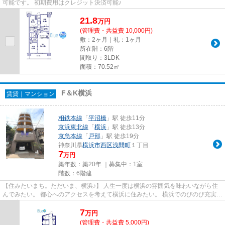
可能です。 初期費用はクレジット決済可能♪
21.8
万
円
(管理費・共益費 10,000円)
敷：2ヶ月｜礼：1ヶ月
所在階：6階
間取り：3LDK
面積：70.52㎡
F＆K横浜
賃貸｜マンション
相鉄本線
「
平沼橋
」駅 徒歩11分
京浜東北線
「
横浜
」駅 徒歩13分
京急本線
「
戸部
」駅 徒歩19分
神奈川県
横浜市西区
浅間町
１丁目
7
万円
築年数：築20年 ｜募集中：
1室
階数：6階建
【住みたいまち。ただいま、横浜♪】 人生一度は横浜の雰囲気を味わいながら住
んでみたい。 都心へのアクセスを考えて横浜に住みたい。 横浜でのびのび充実し
た子育てをしたい。 Blueは...
7
万
円
(管理費・共益費 5,000円)