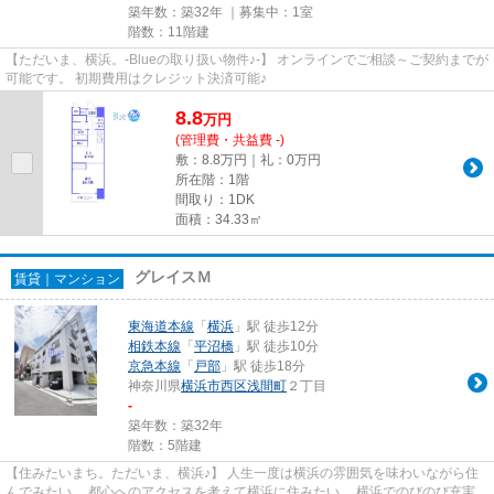
築年数：築32年 ｜募集中：
1室
階数：11階建
【ただいま、横浜。-Blueの取り扱い物件♪-】 オンラインでご相談～ご契約までが
可能です。 初期費用はクレジット決済可能♪
8.8
万
円
(管理費・共益費 -)
敷：8.8万円｜礼：0万円
所在階：1階
間取り：1DK
面積：34.33㎡
グレイスＭ
賃貸｜マンション
東海道本線
「
横浜
」駅 徒歩12分
相鉄本線
「
平沼橋
」駅 徒歩10分
京急本線
「
戸部
」駅 徒歩18分
神奈川県
横浜市西区
浅間町
２丁目
-
築年数：築32年
階数：5階建
【住みたいまち。ただいま、横浜♪】 人生一度は横浜の雰囲気を味わいながら住
んでみたい。 都心へのアクセスを考えて横浜に住みたい。 横浜でのびのび充実し