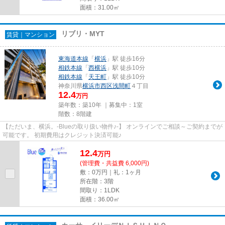
面積：31.00㎡
リブリ・MYT
賃貸｜マンション
東海道本線
「
横浜
」駅 徒歩16分
相鉄本線
「
西横浜
」駅 徒歩10分
相鉄本線
「
天王町
」駅 徒歩10分
神奈川県
横浜市西区
浅間町
４丁目
12.4
万円
築年数：築10年 ｜募集中：
1室
階数：8階建
【ただいま、横浜。-Blueの取り扱い物件♪-】 オンラインでご相談～ご契約までが
可能です。 初期費用はクレジット決済可能♪
12.4
万
円
(管理費・共益費 6,000円)
敷：0万円｜礼：1ヶ月
所在階：3階
間取り：1LDK
面積：36.00㎡