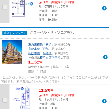
(管理費・共益費 10,000円)
敷：0万円｜礼：0万円
所在階：10階
間取り：1LDK
面積：49.25㎡
グローベル・ザ・ソニア横浜
賃貸｜マンション
東急東横線
「
横浜
」駅 徒歩10分
京急本線
「
戸部
」駅 徒歩5分
相鉄本線
「
平沼橋
」駅 徒歩9分
神奈川県
横浜市西区
平沼
１丁目
11.5
万円
築年数：築13年 ｜募集中：
1室
階数：10階建
【ただいま、横浜。-Blueの取り扱い物件♪-】 オンラインでご相談～ご契約までが
可能です。 初期費用はクレジット決済可能♪
11.5
万
円
(管理費・共益費 10,000円)
敷：1ヶ月｜礼：1ヶ月
所在階：8階
間取り：1LDK