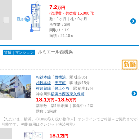
7.2
万
円
(管理費・共益費 15,000円)
敷：1ヶ月｜礼：0ヶ月
所在階：2階
間取り：1K
面積：21.10㎡
ルミエール西横浜
賃貸｜マンション
相鉄本線
「
西横浜
」駅 徒歩8分
相鉄本線
「
天王町
」駅 徒歩15分
横須賀線
「
保土ケ谷
」駅 徒歩18分
神奈川県
横浜市西区
東久保町
18.1
18.5
万円～
万円
築年数：築1年未満 ｜募集中：
2室
階数：3階建
【ただいま、横浜。-Blueの取り扱い物件♪-】 オンラインでご相談～ご契約までが
可能です。 初期費用はクレジット決済可能♪
18.1
万
円