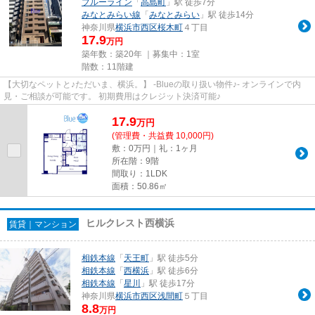
ブルーライン
「
高島町
」駅 徒歩7分
みなとみらい線
「
みなとみらい
」駅 徒歩14分
神奈川県
横浜市西区
桜木町
４丁目
17.9
万円
築年数：築20年 ｜募集中：
1室
階数：11階建
【大切なペットと♪ただいま、横浜。】 -Blueの取り扱い物件♪- オンラインで内
見・ご相談が可能です。 初期費用はクレジット決済可能♪
17.9
万
円
(管理費・共益費 10,000円)
敷：0万円｜礼：1ヶ月
所在階：9階
間取り：1LDK
面積：50.86㎡
ヒルクレスト西横浜
賃貸｜マンション
相鉄本線
「
天王町
」駅 徒歩5分
相鉄本線
「
西横浜
」駅 徒歩6分
相鉄本線
「
星川
」駅 徒歩17分
神奈川県
横浜市西区
浅間町
５丁目
8.8
万円