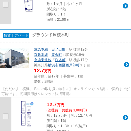
敷：1ヶ月｜礼：1ヶ月
所在階：6階
間取り：1R
面積：21.00㎡
グラウンドⅣ桜木町
賃貸｜アパート
京急本線
「
日ノ出町
」駅 徒歩12分
京急本線
「
黄金町
」駅 徒歩16分
京浜東北線
「
桜木町
」駅 徒歩17分
神奈川県
横浜市西区
西戸部町
１丁目
12.7
万円
築年数：築17年 ｜募集中：
1室
階数：2階建
【ただいま、横浜。-Blueの取り扱い物件♪-】 オンラインでご相談～ご契約までが
可能です。 初期費用はクレジット決済可能♪
12.7
万
円
(管理費・共益費 3,000円)
敷：12.7万円｜礼：12.7万円
所在階：1階
間取り：1LDK＋1S(納戸)