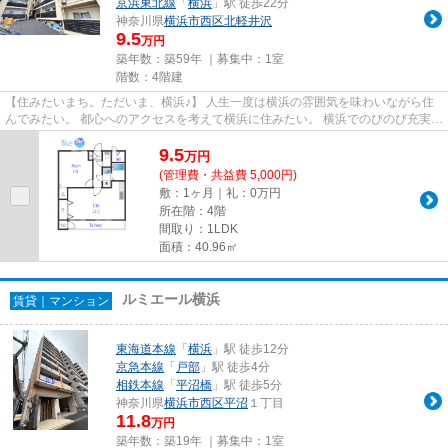
京浜東北線
「
横浜
」駅 徒歩22分
神奈川県
横浜市西区
北軽井沢
9.5
万円
築年数：築59年 ｜募集中：
1室
階数：4階建
【住みたいまち。ただいま、横浜♪】 人生一度は横浜の雰囲気を味わいながら住
んでみたい。 都心へのアクセスを考えて横浜に住みたい。 横浜でのびのび充実し
た子育てをしたい。 Blueは...
9.5
万
円
(管理費・共益費 5,000円)
敷：1ヶ月｜礼：0万円
所在階：4階
間取り：1LDK
面積：40.96㎡
ルミエール横浜
賃貸｜マンション
東海道本線
「
横浜
」駅 徒歩12分
京急本線
「
戸部
」駅 徒歩4分
相鉄本線
「
平沼橋
」駅 徒歩5分
神奈川県
横浜市西区
平沼
１丁目
11.8
万円
築年数：築19年 ｜募集中：
1室