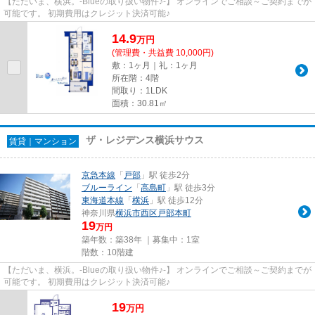
【ただいま、横浜。-Blueの取り扱い物件♪-】 オンラインでご相談～ご契約までが
可能です。 初期費用はクレジット決済可能♪
14.9
万
円
(管理費・共益費 10,000円)
敷：1ヶ月｜礼：1ヶ月
所在階：4階
間取り：1LDK
面積：30.81㎡
ザ・レジデンス横浜サウス
賃貸｜マンション
京急本線
「
戸部
」駅 徒歩2分
ブルーライン
「
高島町
」駅 徒歩3分
東海道本線
「
横浜
」駅 徒歩12分
神奈川県
横浜市西区
戸部本町
19
万円
築年数：築38年 ｜募集中：
1室
階数：10階建
【ただいま、横浜。-Blueの取り扱い物件♪-】 オンラインでご相談～ご契約までが
可能です。 初期費用はクレジット決済可能♪
19
万
円