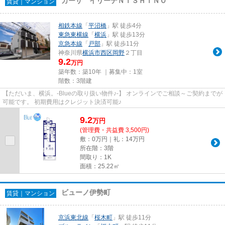
カーサ イリーデＮＩＳＨＩＮＯ
賃貸｜マンション
相鉄本線
「
平沼橋
」駅 徒歩4分
東急東横線
「
横浜
」駅 徒歩13分
京急本線
「
戸部
」駅 徒歩11分
神奈川県
横浜市西区
岡野
２丁目
9.2
万円
築年数：築10年 ｜募集中：
1室
階数：3階建
【ただいま、横浜。-Blueの取り扱い物件♪-】 オンラインでご相談～ご契約までが
可能です。 初期費用はクレジット決済可能♪
9.2
万
円
(管理費・共益費 3,500円)
敷：0万円｜礼：14万円
所在階：3階
間取り：1K
面積：25.22㎡
ビューノ伊勢町
賃貸｜マンション
京浜東北線
「
桜木町
」駅 徒歩11分