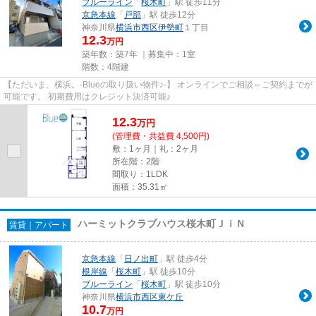
ブルーライン
「
桜木町
」駅 徒歩11分
京急本線
「
戸部
」駅 徒歩12分
神奈川県
横浜市西区
伊勢町
１丁目
12.3
万円
築年数：築7年 ｜募集中：
1室
階数：4階建
【ただいま、横浜。-Blueの取り扱い物件♪-】 オンラインでご相談～ご契約までが
可能です。 初期費用はクレジット決済可能♪
12.3
万
円
(管理費・共益費 4,500円)
敷：1ヶ月｜礼：2ヶ月
所在階：2階
間取り：1LDK
面積：35.31㎡
ハーミットクラブハウス桜木町ＪｉＮ
賃貸｜アパート
京急本線
「
日ノ出町
」駅 徒歩4分
根岸線
「
桜木町
」駅 徒歩10分
ブルーライン
「
桜木町
」駅 徒歩10分
神奈川県
横浜市西区
東ケ丘
10.7
万円