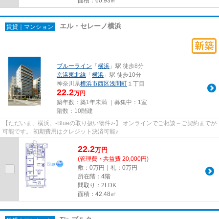
面積：60.93㎡
エル・セレーノ横浜
賃貸｜マンション
ブルーライン
「
横浜
」駅 徒歩8分
京浜東北線
「
横浜
」駅 徒歩10分
神奈川県
横浜市西区
浅間町
１丁目
22.2
万円
築年数：築1年未満 ｜募集中：
1室
階数：10階建
【ただいま、横浜。-Blueの取り扱い物件♪-】 オンラインでご相談～ご契約までが
可能です。 初期費用はクレジット決済可能♪
22.2
万
円
(管理費・共益費 20,000円)
敷：0万円｜礼：0万円
所在階：4階
間取り：2LDK
面積：42.48㎡