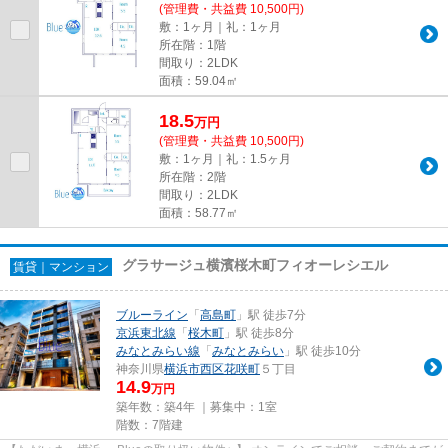
(管理費・共益費 10,500円)
敷：1ヶ月｜礼：1ヶ月
所在階：1階
間取り：2LDK
面積：59.04㎡
18.5
万
円
(管理費・共益費 10,500円)
敷：1ヶ月｜礼：1.5ヶ月
所在階：2階
間取り：2LDK
面積：58.77㎡
グラサージュ横濱桜木町フィオーレシエル
賃貸｜マンション
ブルーライン
「
高島町
」駅 徒歩7分
京浜東北線
「
桜木町
」駅 徒歩8分
みなとみらい線
「
みなとみらい
」駅 徒歩10分
神奈川県
横浜市西区
花咲町
５丁目
14.9
万円
築年数：築4年 ｜募集中：
1室
階数：7階建