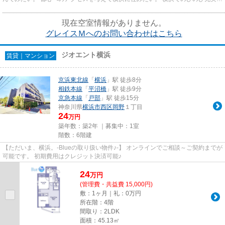
た子育てをしたい。 Blueは...
現在空室情報がありません。
グレイスＭへのお問い合わせはこちら
ジオエント横浜
賃貸｜マンション
京浜東北線
「
横浜
」駅 徒歩8分
相鉄本線
「
平沼橋
」駅 徒歩9分
京急本線
「
戸部
」駅 徒歩15分
神奈川県
横浜市西区
岡野
１丁目
24
万円
築年数：築2年 ｜募集中：
1室
階数：6階建
【ただいま、横浜。-Blueの取り扱い物件♪-】 オンラインでご相談～ご契約までが
可能です。 初期費用はクレジット決済可能♪
24
万
円
(管理費・共益費 15,000円)
敷：1ヶ月｜礼：0万円
所在階：4階
間取り：2LDK
面積：45.13㎡