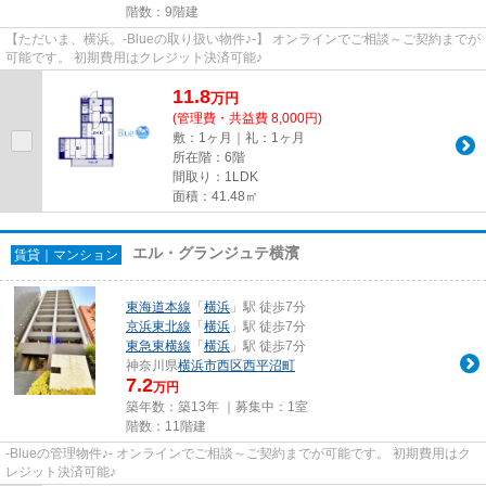
階数：9階建
【ただいま、横浜。-Blueの取り扱い物件♪-】 オンラインでご相談～ご契約までが
可能です。 初期費用はクレジット決済可能♪
11.8
万
円
(管理費・共益費 8,000円)
敷：1ヶ月｜礼：1ヶ月
所在階：6階
間取り：1LDK
面積：41.48㎡
エル・グランジュテ横濱
賃貸｜マンション
東海道本線
「
横浜
」駅 徒歩7分
京浜東北線
「
横浜
」駅 徒歩7分
東急東横線
「
横浜
」駅 徒歩7分
神奈川県
横浜市西区
西平沼町
7.2
万円
築年数：築13年 ｜募集中：
1室
階数：11階建
-Blueの管理物件♪- オンラインでご相談～ご契約までが可能です。 初期費用はク
レジット決済可能♪