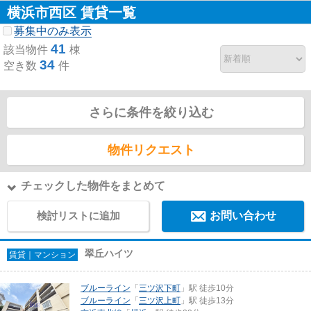
横浜市西区 賃貸一覧
募集中のみ表示
41
該当物件
棟
34
空き数
件
さらに条件を絞り込む
物件リクエスト
チェックした物件をまとめて
検討リストに追加
お問い合わせ
翠丘ハイツ
賃貸｜マンション
ブルーライン
「
三ツ沢下町
」駅 徒歩10分
ブルーライン
「
三ツ沢上町
」駅 徒歩13分