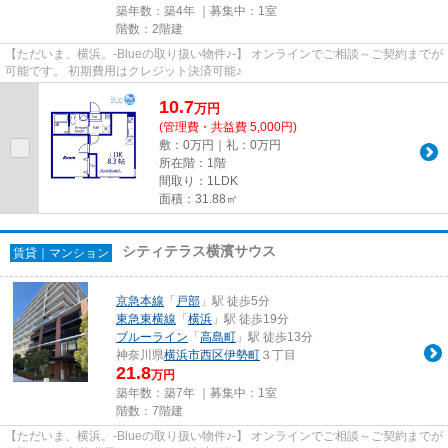
築年数：築4年 ｜募集中：
1室
階数：2階建
【ただいま、横浜。-Blueの取り扱い物件♪-】 オンラインでご相談～ご契約までが
可能です。 初期費用はクレジット決済可能♪
10.7
万
円
(管理費・共益費 5,000円)
敷：0万円｜礼：0万円
所在階：1階
間取り：1LDK
面積：31.88㎡
シティテラス横濱サウス
賃貸｜マンション
京急本線
「
戸部
」駅 徒歩5分
東急東横線
「
横浜
」駅 徒歩19分
ブルーライン
「
高島町
」駅 徒歩13分
神奈川県
横浜市西区
伊勢町
３丁目
21.8
万円
築年数：築7年 ｜募集中：
1室
階数：7階建
【ただいま、横浜。-Blueの取り扱い物件♪-】 オンラインでご相談～ご契約までが