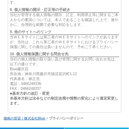
す。
8. 個人情報の開示・訂正等の手続き
当社が管理する個人情報の開示、訂正、利用停止等に関するご本
人からの要請については、本人であることを確認した上で、速や
かに、合理的な範囲で必要な対応をします。
9. 他のサイトへのリンク
当ＷＥＢサイトには第三者のＷＥＢサイトへのリンクがあります
が、当社は、これら第三者のＷＥＢサイトにおけるプライバシー
保護に関しての責任は負いませんので、予めご了承ください。
10. 個人情報保護に関する問合せ先
当社の個人情報の取り扱い及び管理に関するお問い合わせ先は、
以下の通りです。
Blue藤沢店
所在地：神奈川県藤沢市鵠沼花沢町1-12
代表者名：林正浩
電話：0466248336
FAX：0466248337
■基本方針の改訂・変更
本基本方針は法令などの制定改廃や情勢の変化により適宜変更し
ます。
湘南の賃貸｜株式会社Blue
>
プライバシーポリシー