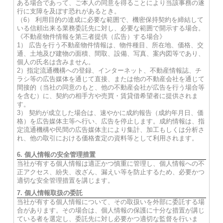
ある場合であって、ご本人の同意を得ることにより当該事務の遂
行に支障を及ぼす恐れがあるとき。
（6） 利用目的の達成に必要な範囲で、機密保持契約を締結して
いる信頼出来る業務委託先に対し、必要な範囲で開示する場合。
《不動産物件情報を第三者提供（広告）する場合》
1） 広告を行う不動産物件情報は、物件種目、所在地、価格、交
通、土地及び建物の面積、間取、設備、写真、案内図等であり、
個人の氏名は含みません。
2）指定流通機構への登録、インターネット、不動産情報誌、チ
ラシ等の広告媒体を通じて直接、または他の不動産会社を通じて
間接的（当社の同意のもと、他の不動産会社が広告を行う場合等
を含む）に、契約の相手方や売買・賃貸借希望者に提供されま
す。
3） 契約が成立した場合は、速やかに成約報告（成約年月日、価
格）を広告媒体主等へ行い、広告を停止します。成約情報は、指
定流通機構や民間の広告媒体主により集計、加工もしくは分析さ
れ、他の取引における価格査定の資料等として利用されます。
6. 個人情報の安全管理措置
当社が有する個人情報は適正かつ慎重に管理し、個人情報への不
正アクセス、紛失、改ざん、漏えい等を防止するため、必要かつ
適切な安全管理措置を講じます。
7. 個人情報取扱の委託
当社が有する個人情報について、その取扱いを外部に委託する場
合があります。その場合は、個人情報の保護に十分な措置が講じ
ている者を選定し、委託先に対し必要かつ適切な監督を行いま