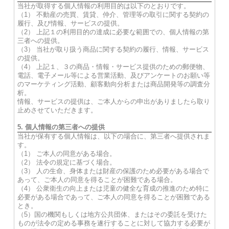
当社が取得する個人情報の利用目的は以下のとおりです。
（1） 不動産の売買、賃貸、仲介、管理等の取引に関する契約の
履行、及び情報、サービスの提供。
（2） 上記１の利用目的の達成に必要な範囲での、個人情報の第
三者への提供。
（3） 当社が取り扱う商品に関する契約の履行、情報、サービス
の提供。
（4） 上記１、３の商品・情報・サービス提供のための郵便物、
電話、電子メール等による営業活動、及びアンケートのお願い等
のマーケティング活動、顧客動向分析または商品開発等の調査分
析。
情報、サービスの提供は、ご本人からの申出がありましたら取り
止めさせていただきます。
5. 個人情報の第三者への提供
当社が保有する個人情報は、以下の場合に、第三者へ提供されま
す。
（1） ご本人の同意がある場合。
（2） 法令の規定に基づく場合。
（3） 人の生命、身体または財産の保護のため必要がある場合で
あって、ご本人の同意を得ることが困難である場合。
（4） 公衆衛生の向上または児童の健全な育成の推進のため特に
必要がある場合であって、ご本人の同意を得ることが困難である
とき。
（5）国の機関もしくは地方公共団体、またはその委託を受けた
ものが法令の定める事務を遂行することに対して協力する必要が