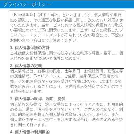
プライバシーポリシー
【Blue藤沢店】(以下「当社」といいます。)は、個人情報の重要
性を認識し、その適正な取扱い保護に関し、次のとおり対応させ
ていただきます。当サービスにおける個人情報の保護および取扱
い要領について以下に開示いたします。当サービスに掲載したプ
ライバシー・ステートメントが守られていない場合には、下記の
お問い合わせ窓口までご連絡ください。
1. 個人情報保護の方針
当社は個人情報保護に関する法令と社会秩序を尊重・厳守し、個
人情報の適正な取扱いと保護に努めます。
2. 個人情報の定義
個人情報とは、お客様の氏名、生年月日、お電話番号、勤務先等
の属性情報、E-Mailアドレス、ご住所、連帯保証人予定者の情
報、その他お客様から提供を受けた情報において、1つまたは複
数を組み合わせることにより、お客様個人を特定することのでき
る情報をいいます。
3. 個人情報の取得、利用、提供
個人情報の取得は、適正な手段によって行うとともに、利用目的
の公表、通知、明示等をさせていただき、ご本人の同意なく、利
用目的の範囲を超えた個人情報の取扱いはいたしません。また、
個人情報を第三者へ提供・開示等する場合は、法令の定める手続
きに則って行います。
4. 個人情報の利用目的