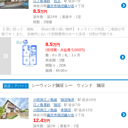
江ノ島電鉄
「
石上
」駅 徒歩7分
神奈川県
藤沢市
鵠沼藤が谷
４丁目
8.5
万円
築年数：築24年 ｜募集中：
1室
階数：2階建
【-思い切って、湘南。- Blueの取り扱い物件】 オンラインで内見・ご相談が可
能です！ また、 全物件において初期費用のカード決済・分割が可能です。
8.5
万
円
(管理費・共益費 5,000円)
敷：0ヶ月｜礼：1ヶ月
所在階：1階
間取り：2DK
面積：44.00㎡
シーウィンド鵠沼 シー ウィンド 鵠沼
賃貸｜アパート
小田急江ノ島線
「
鵠沼海岸
」駅 徒歩14分
江ノ島電鉄
「
鵠沼
」駅 徒歩7分
小田急江ノ島線
「
本鵠沼
」駅 徒歩12分
神奈川県
藤沢市
鵠沼藤が谷
３丁目
12.4
万円
築年数：築2年 ｜募集中：
2室