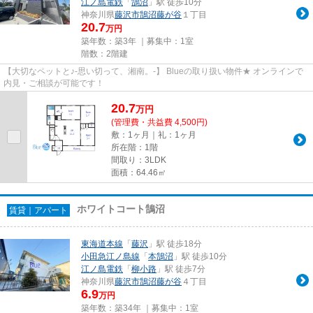
江ノ島電鉄
「
鵠沼
」駅 徒歩10分
神奈川県
藤沢市
鵠沼藤が谷
１丁目
20.7
万円
築年数：築3年 ｜募集中：
1室
階数：2階建
【大切なペットと♪-思い切って、湘南。-】 Blueの取り扱い物件★ オンラインで
内見・ご相談が可能です！
20.7
万
円
(管理費・共益費 4,500円)
敷：1ヶ月｜礼：1ヶ月
所在階：1階
間取り：3LDK
面積：64.46㎡
ホワイトコート鵠沼
賃貸｜アパート
東海道本線
「
藤沢
」駅 徒歩18分
小田急江ノ島線
「
本鵠沼
」駅 徒歩10分
江ノ島電鉄
「
柳小路
」駅 徒歩7分
神奈川県
藤沢市
鵠沼藤が谷
４丁目
6.9
万円
築年数：築34年 ｜募集中：
1室