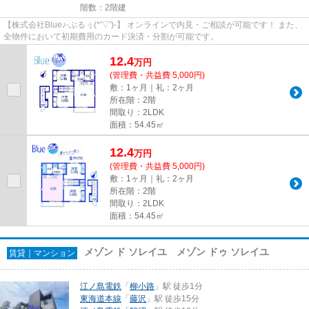
階数：2階建
【株式会社Blue♪-ぶるぅ(*'▽')-】 オンラインで内見・ご相談が可能です！ また、
全物件において初期費用のカード決済・分割が可能です。
12.4
万
円
(管理費・共益費 5,000円)
敷：1ヶ月｜礼：2ヶ月
所在階：2階
間取り：2LDK
面積：54.45㎡
12.4
万
円
(管理費・共益費 5,000円)
敷：1ヶ月｜礼：2ヶ月
所在階：2階
間取り：2LDK
面積：54.45㎡
メゾン ド ソレイユ メゾン ドゥ ソレイユ
賃貸｜マンション
江ノ島電鉄
「
柳小路
」駅 徒歩1分
東海道本線
「
藤沢
」駅 徒歩15分