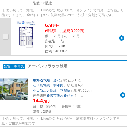
階数：2階建
【-思い切って、湘南。- Blueの取り扱い物件】 オンラインで内見・ご相談が可
能です！ また、 全物件において初期費用のカード決済・分割が可能です。
6.9
万
円
(管理費・共益費 3,000円)
敷：1ヶ月｜礼：1ヶ月
所在階：1階
間取り：2DK
面積：40.00㎡
アーバンフラッツ鵠沼
賃貸｜テラス
東海道本線
「
藤沢
」駅 徒歩15分
江ノ島電鉄
「
柳小路
」駅 徒歩6分
小田急江ノ島線
「
本鵠沼
」駅 徒歩15分
神奈川県
藤沢市
鵠沼藤が谷
４丁目
14.4
万円
築年数：築22年 ｜募集中：
1室
階数：2階建
【-思い切って、湘南。- Blueの取り扱い物件】 駐車場無料♪ オンラインで内
見・ご相談が可能です！