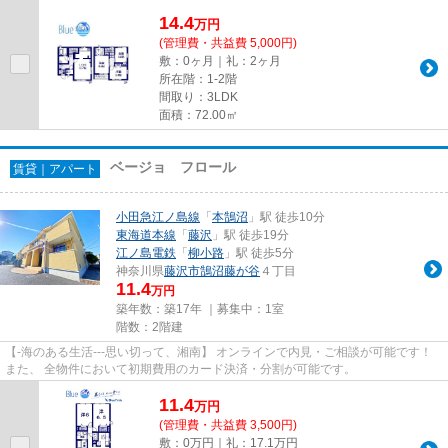
14.4
万
円
(管理費・共益費 5,000円)
敷：0ヶ月｜礼：2ヶ月
所在階：1-2階
間取り：3LDK
面積：72.00㎡
ベージョ フロール
賃貸｜アパート
小田急江ノ島線
「
本鵠沼
」駅 徒歩10分
東海道本線
「
藤沢
」駅 徒歩19分
江ノ島電鉄
「
柳小路
」駅 徒歩5分
神奈川県
藤沢市
鵠沼藤が谷
４丁目
11.4
万円
築年数：築17年 ｜募集中：
1室
階数：2階建
【-海のある生活---思い切って、湘南】 オンラインで内見・ご相談が可能です！
また、 全物件において初期費用のカード決済・分割が可能です。
11.4
万
円
(管理費・共益費 3,500円)
敷：0万円｜礼：17.1万円