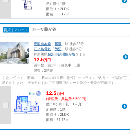
所在階：1階
間取り：2LDK
面積：55.17㎡
カーサ藤が谷
賃貸｜アパート
東海道本線
「
藤沢
」駅 徒歩22分
江ノ島電鉄
「
鵠沼
」駅 徒歩5分
神奈川県
藤沢市
鵠沼藤が谷
２丁目
12.5
万円
築年数：築1年 ｜募集中：
1室
階数：2階建
【-思い切って、湘南。- Blueの取り扱い物件】 オンラインで内見・ご相談が可
能です！ また、 全物件において初期費用のカード決済・分割が可能です。
12.5
万
円
(管理費・共益費 6,500円)
敷：0ヶ月｜礼：1ヶ月
所在階：1階
間取り：2LDK
面積：61.75㎡