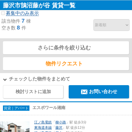
藤沢市鵠沼藤が谷 賃貸一覧
募集中のみ表示
7
該当物件
棟
8
空き数
件
さらに条件を絞り込む
物件リクエスト
チェックした物件をまとめて
検討リストに追加
お問い合わせ
エスポワール湘南
賃貸｜アパート
江ノ島電鉄
「
柳小路
」駅 徒歩3分
東海道本線
「
藤沢
」駅 徒歩12分