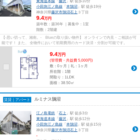
東海道本線
「
藤沢
」駅 徒歩10分
小田急江ノ島線
「
本鵠沼
」駅 徒歩19分
神奈川県
藤沢市
鵠沼石上
３丁目
9.4
万円
築年数：築36年 ｜募集中：
1室
階数：2階建
【-思い切って、湘南。- Blueの取り扱い物件】 オンラインで内見・ご相談が可
能です！ また、 全物件において初期費用のカード決済・分割が可能です。
9.4
万
円
(管理費・共益費 5,000円)
敷：0ヶ月｜礼：1ヶ月
所在階：1階
間取り：1LDK
面積：38.50㎡
ルミナス鵠沼
賃貸｜アパート
江ノ島電鉄
「
石上
」駅 徒歩3分
東海道本線
「
藤沢
」駅 徒歩12分
小田急江ノ島線
「
本鵠沼
」駅 徒歩15分
神奈川県
藤沢市
鵠沼石上
３丁目
-