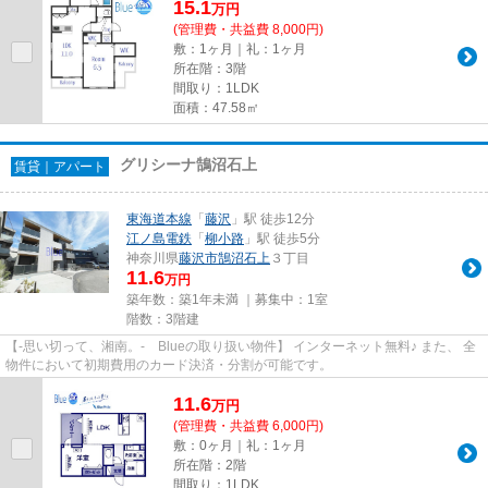
15.1
万
円
(管理費・共益費 8,000円)
敷：1ヶ月｜礼：1ヶ月
所在階：3階
間取り：1LDK
面積：47.58㎡
グリシーナ鵠沼石上
賃貸｜アパート
東海道本線
「
藤沢
」駅 徒歩12分
江ノ島電鉄
「
柳小路
」駅 徒歩5分
神奈川県
藤沢市
鵠沼石上
３丁目
11.6
万円
築年数：築1年未満 ｜募集中：
1室
階数：3階建
【-思い切って、湘南。- Blueの取り扱い物件】 インターネット無料♪ また、 全
物件において初期費用のカード決済・分割が可能です。
11.6
万
円
(管理費・共益費 6,000円)
敷：0ヶ月｜礼：1ヶ月
所在階：2階
間取り：1LDK