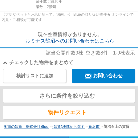
築年数：築16年
階数：2階建
【大切なペットと♪-思い切って、湘南。-】 Blueの取り扱い物件★ オンラインで
内見・ご相談が可能です！
現在空室情報がありません。
ルミナス鵠沼へのお問い合わせはこちら
該当公開件数
9
棟 空き数
8
件
1-9
棟表示
チェックした物件をまとめて
検討リストに追加
お問い合わせ
さらに条件を絞り込む
物件リクエスト
湘南の賃貸｜株式会社Blue
>
(賃貸)地域から探す
>
藤沢市
>
鵠沼石上の賃貸