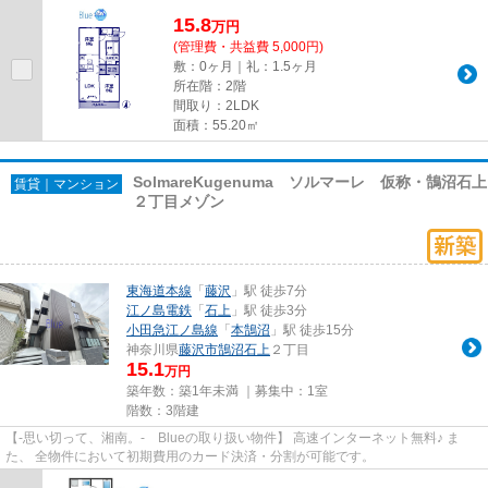
15.8
万
円
(管理費・共益費 5,000円)
敷：0ヶ月｜礼：1.5ヶ月
所在階：2階
間取り：2LDK
面積：55.20㎡
SolmareKugenuma ソルマーレ 仮称・鵠沼石上
賃貸｜マンション
２丁目メゾン
東海道本線
「
藤沢
」駅 徒歩7分
江ノ島電鉄
「
石上
」駅 徒歩3分
小田急江ノ島線
「
本鵠沼
」駅 徒歩15分
神奈川県
藤沢市
鵠沼石上
２丁目
15.1
万円
築年数：築1年未満 ｜募集中：
1室
階数：3階建
【-思い切って、湘南。- Blueの取り扱い物件】 高速インターネット無料♪ ま
た、 全物件において初期費用のカード決済・分割が可能です。