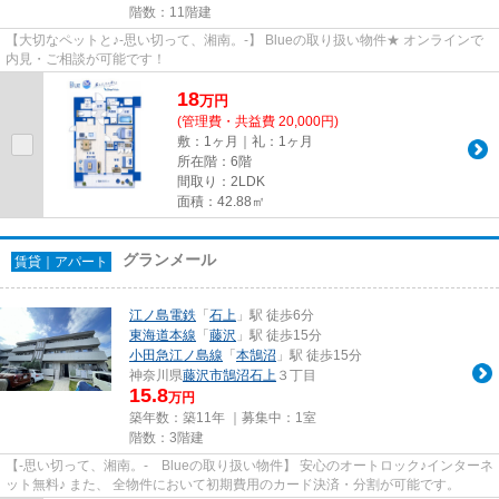
階数：11階建
【大切なペットと♪-思い切って、湘南。-】 Blueの取り扱い物件★ オンラインで
内見・ご相談が可能です！
18
万
円
(管理費・共益費 20,000円)
敷：1ヶ月｜礼：1ヶ月
所在階：6階
間取り：2LDK
面積：42.88㎡
グランメール
賃貸｜アパート
江ノ島電鉄
「
石上
」駅 徒歩6分
東海道本線
「
藤沢
」駅 徒歩15分
小田急江ノ島線
「
本鵠沼
」駅 徒歩15分
神奈川県
藤沢市
鵠沼石上
３丁目
15.8
万円
築年数：築11年 ｜募集中：
1室
階数：3階建
【-思い切って、湘南。- Blueの取り扱い物件】 安心のオートロック♪インターネ
ット無料♪ また、 全物件において初期費用のカード決済・分割が可能です。