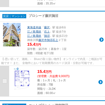
面積：35.35㎡
プロシード藤沢鵠沼
賃貸｜マンション
東海道本線
「
藤沢
」駅 徒歩8分
江ノ島電鉄
「
石上
」駅 徒歩7分
江ノ島電鉄
「
鵠沼
」駅 徒歩21分
神奈川県
藤沢市
鵠沼石上
２丁目
15.4
万円
築年数：築25年 ｜募集中：
1室
階数：8階建 地下1階
【-思い切って、湘南。- Blueの取り扱い物件】 オンラインで内見・ご相談が可
能です！ また、 全物件において初期費用のカード決済・分割が可能です。
15.4
万
円
(管理費・共益費 9,000円)
敷：1ヶ月｜礼：1ヶ月
所在階：7階
間取り：2LDK
面積：60.00㎡