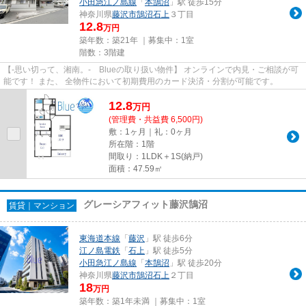
小田急江ノ島線
「
本鵠沼
」駅 徒歩15分
神奈川県
藤沢市
鵠沼石上
３丁目
12.8
万円
築年数：築21年 ｜募集中：
1室
階数：3階建
【-思い切って、湘南。- Blueの取り扱い物件】 オンラインで内見・ご相談が可
能です！ また、 全物件において初期費用のカード決済・分割が可能です。
12.8
万
円
(管理費・共益費 6,500円)
敷：1ヶ月｜礼：0ヶ月
所在階：1階
間取り：1LDK＋1S(納戸)
面積：47.59㎡
グレーシアフィット藤沢鵠沼
賃貸｜マンション
東海道本線
「
藤沢
」駅 徒歩6分
江ノ島電鉄
「
石上
」駅 徒歩5分
小田急江ノ島線
「
本鵠沼
」駅 徒歩20分
神奈川県
藤沢市
鵠沼石上
２丁目
18
万円
築年数：築1年未満 ｜募集中：
1室