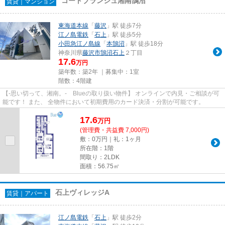
コートブランシュ湘南鵠沼
賃貸｜マンション
東海道本線
「
藤沢
」駅 徒歩7分
江ノ島電鉄
「
石上
」駅 徒歩5分
小田急江ノ島線
「
本鵠沼
」駅 徒歩18分
神奈川県
藤沢市
鵠沼石上
２丁目
17.6
万円
築年数：築2年 ｜募集中：
1室
階数：4階建
【-思い切って、湘南。- Blueの取り扱い物件】 オンラインで内見・ご相談が可
能です！ また、 全物件において初期費用のカード決済・分割が可能です。
17.6
万
円
(管理費・共益費 7,000円)
敷：0万円｜礼：1ヶ月
所在階：1階
間取り：2LDK
面積：56.75㎡
石上ヴィレッジA
賃貸｜アパート
江ノ島電鉄
「
石上
」駅 徒歩2分