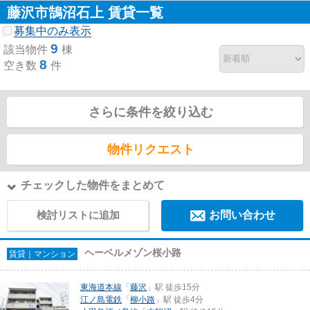
藤沢市鵠沼石上 賃貸一覧
募集中のみ表示
9
該当物件
棟
8
空き数
件
さらに条件を絞り込む
物件リクエスト
チェックした物件をまとめて
検討リストに追加
お問い合わせ
ヘーベルメゾン桜小路
賃貸｜マンション
東海道本線
「
藤沢
」駅 徒歩15分
江ノ島電鉄
「
柳小路
」駅 徒歩4分