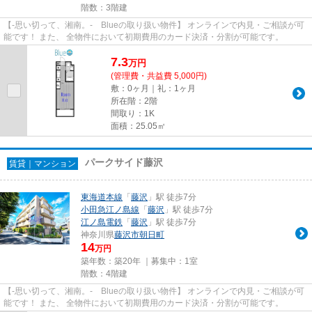
階数：3階建
【-思い切って、湘南。- Blueの取り扱い物件】 オンラインで内見・ご相談が可
能です！ また、 全物件において初期費用のカード決済・分割が可能です。
7.3
万
円
(管理費・共益費 5,000円)
敷：0ヶ月｜礼：1ヶ月
所在階：2階
間取り：1K
面積：25.05㎡
パークサイド藤沢
賃貸｜マンション
東海道本線
「
藤沢
」駅 徒歩7分
小田急江ノ島線
「
藤沢
」駅 徒歩7分
江ノ島電鉄
「
藤沢
」駅 徒歩7分
神奈川県
藤沢市
朝日町
14
万円
築年数：築20年 ｜募集中：
1室
階数：4階建
【-思い切って、湘南。- Blueの取り扱い物件】 オンラインで内見・ご相談が可
能です！ また、 全物件において初期費用のカード決済・分割が可能です。