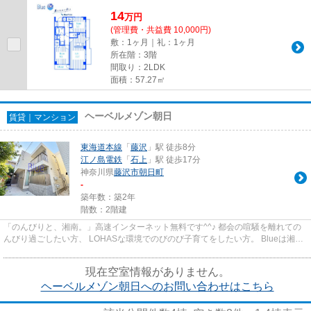
14
万
円
(管理費・共益費 10,000円)
敷：1ヶ月｜礼：1ヶ月
所在階：3階
間取り：2LDK
面積：57.27㎡
ヘーベルメゾン朝日
賃貸｜マンション
東海道本線
「
藤沢
」駅 徒歩8分
江ノ島電鉄
「
石上
」駅 徒歩17分
神奈川県
藤沢市
朝日町
-
築年数：築2年
階数：2階建
「のんびりと、湘南。」高速インターネット無料です^^♪ 都会の喧騒を離れての
んびり過ごしたい方、 LOHASな環境でのびのび子育てをしたい方。 Blueは湘南
へ移住を考えている方を全力で...
現在空室情報がありません。
ヘーベルメゾン朝日へのお問い合わせはこちら