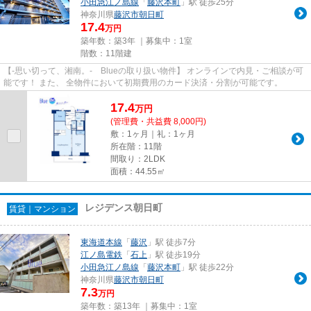
小田急江ノ島線
「
藤沢本町
」駅 徒歩25分
神奈川県
藤沢市
朝日町
17.4
万円
築年数：築3年 ｜募集中：
1室
階数：11階建
【-思い切って、湘南。- Blueの取り扱い物件】 オンラインで内見・ご相談が可
能です！ また、 全物件において初期費用のカード決済・分割が可能です。
17.4
万
円
(管理費・共益費 8,000円)
敷：1ヶ月｜礼：1ヶ月
所在階：11階
間取り：2LDK
面積：44.55㎡
レジデンス朝日町
賃貸｜マンション
東海道本線
「
藤沢
」駅 徒歩7分
江ノ島電鉄
「
石上
」駅 徒歩19分
小田急江ノ島線
「
藤沢本町
」駅 徒歩22分
神奈川県
藤沢市
朝日町
7.3
万円
築年数：築13年 ｜募集中：
1室