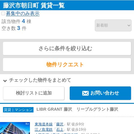
藤沢市朝日町 賃貸一覧
募集中のみ表示
4
該当物件
棟
3
空き数
件
さらに条件を絞り込む
物件リクエスト
チェックした物件をまとめて
検討リストに追加
お問い合わせ
LIBR GRANT 藤沢 リーブルグラント藤沢
賃貸｜マンション
東海道本線
「
藤沢
」駅 徒歩9分
江ノ島電鉄
「
石上
」駅 徒歩19分