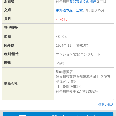
所在地
神奈川県
藤沢市
辻堂西海岸
２丁目
交通
東海道本線
「
辻堂
」駅 徒歩15分
賃料
7.5万円
管理費等
-
面積
48.00㎡
築年数
1964年 11月 (築61年)
種別/構造
マンション/鉄筋コンクリート
階建
5階建
Blue藤沢店
神奈川県藤沢市鵠沼花沢町1-12 第五
相澤ビル 4階
取扱会社
TEL:0466248336
神奈川県知事 (1) 第31382号
情報の見方