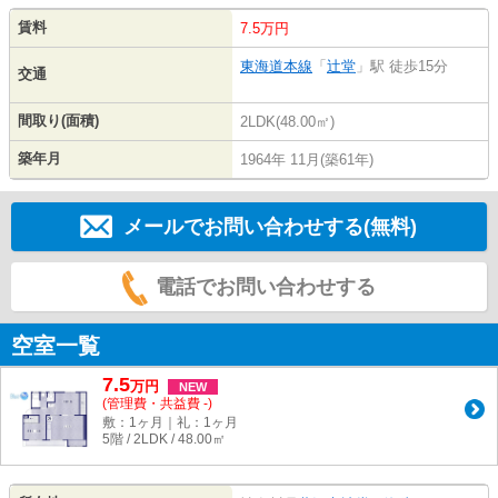
賃料
7.5万円
東海道本線
「
辻堂
」駅 徒歩15分
交通
間取り(面積)
2LDK(48.00㎡)
築年月
1964年 11月(築61年)
メールでお問い合わせする(無料)
電話でお問い合わせする
空室一覧
7.5
万
円
NEW
(管理費・共益費 -)
敷：1ヶ月｜礼：1ヶ月
5階 / 2LDK / 48.00㎡