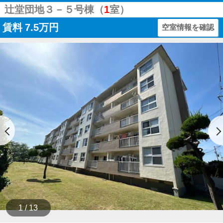
辻堂団地３－５号棟（
1
室）
賃料
7.5万円
空室情報を確認
1 / 13