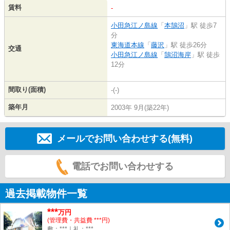
賃料
-
小田急江ノ島線
「
本鵠沼
」駅 徒歩7
分
東海道本線
「
藤沢
」駅 徒歩26分
交通
小田急江ノ島線
「
鵠沼海岸
」駅 徒歩
12分
間取り(面積)
-(-)
築年月
2003年 9月(築22年)
メールでお問い合わせする(無料)
電話でお問い合わせする
過去掲載物件一覧
***
万円
(管理費・共益費 ***円)
敷：***｜礼：***