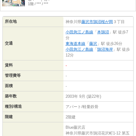
1階 / *** / ***
所在地
神奈川県
藤沢市
鵠沼桜が岡
３丁目
小田急江ノ島線
「
本鵠沼
」駅 徒歩7
分
交通
東海道本線
「
藤沢
」駅 徒歩26分
小田急江ノ島線
「
鵠沼海岸
」駅 徒歩
12分
賃料
-
管理費等
-
面積
-
築年数
2003年 9月 (築22年)
種別/構造
アパート/軽量鉄骨
階建
2階建
Blue藤沢店
神奈川県藤沢市鵠沼花沢町1-12 第五