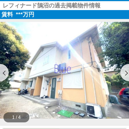
レフィナード鵠沼の過去掲載物件情報
賃料
***
万円
1 / 4