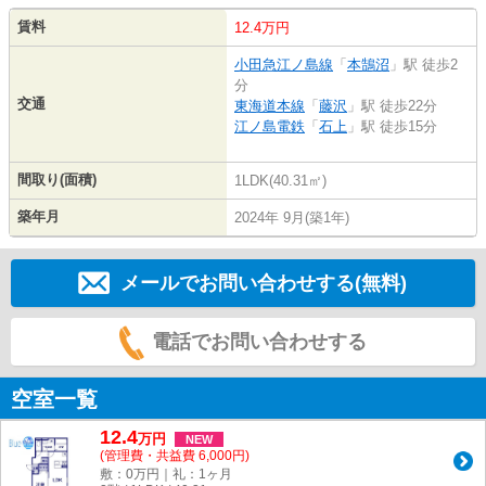
賃料
12.4万円
小田急江ノ島線
「
本鵠沼
」駅 徒歩2
分
交通
東海道本線
「
藤沢
」駅 徒歩22分
江ノ島電鉄
「
石上
」駅 徒歩15分
間取り(面積)
1LDK(40.31㎡)
築年月
2024年 9月(築1年)
メールでお問い合わせする(無料)
電話でお問い合わせする
空室一覧
12.4
万
円
NEW
(管理費・共益費 6,000円)
敷：0万円｜礼：1ヶ月