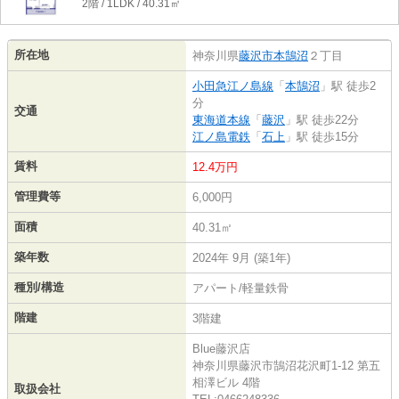
2階 / 1LDK / 40.31㎡
所在地
神奈川県
藤沢市
本鵠沼
２丁目
小田急江ノ島線
「
本鵠沼
」駅 徒歩2
分
交通
東海道本線
「
藤沢
」駅 徒歩22分
江ノ島電鉄
「
石上
」駅 徒歩15分
賃料
12.4万円
管理費等
6,000円
面積
40.31㎡
築年数
2024年 9月 (築1年)
種別/構造
アパート/軽量鉄骨
階建
3階建
Blue藤沢店
神奈川県藤沢市鵠沼花沢町1-12 第五
相澤ビル 4階
取扱会社