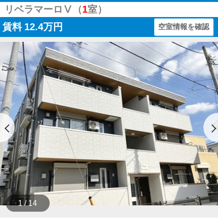
リベラマーロⅤ（
1
室）
賃料
12.4万円
空室情報を確認
1 / 14