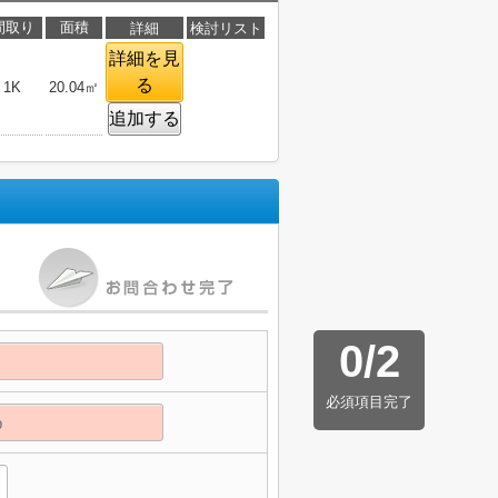
間取り
面積
詳細
検討リスト
詳細を見
る
1K
20.04㎡
追加する
0
/
2
必須項目完了