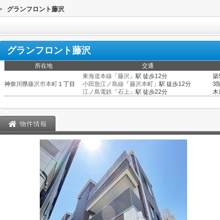
>
グランフロント藤沢
グランフロント藤沢
所在地
交通
東海道本線
「
藤沢
」駅 徒歩12分
築
神奈川県
藤沢市
本町
１丁目
小田急江ノ島線
「
藤沢本町
」駅 徒歩12分
3
江ノ島電鉄
「
石上
」駅 徒歩22分
木
物件情報