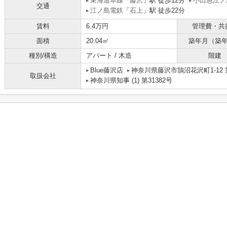
東海道本線
「
藤沢
」駅 徒歩12分
小田急江ノ
交通
江ノ島電鉄
「
石上
」駅 徒歩22分
賃料
6.4万円
管理費・共
面積
20.04㎡
築年月（築
種別/構造
アパート / 木造
階建
Blue藤沢店
神奈川県藤沢市鵠沼花沢町1-12 
取扱会社
神奈川県知事 (1) 第31382号