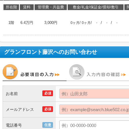
所在階
賃料
管理費・共益費
敷金/礼金/保証金/償却/敷引
1階
6.4万円
3,000円
/
/
/
/
0ヶ月
0ヶ月
-
-
-
グランフロント藤沢
へのお問い合わせ
お名前
必須
メールアドレス
必須
電話番号
任意