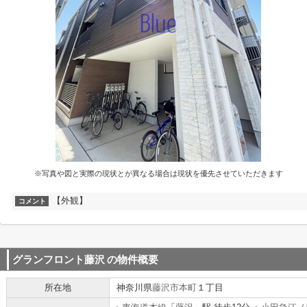
※写真や図と実際の現状とが異なる場合は現状を優先させていただきます
【外観】
コメント
グランフロント藤沢
の物件概要
所在地
神奈川県
藤沢市
本町
１丁目