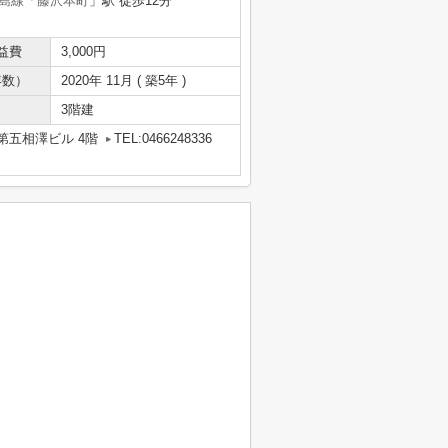
島線
「
藤沢本町
」駅 徒歩12分
益費
3,000円
年数）
2020年 11月 ( 築5年 )
3階建
第五相澤ビル 4階
TEL:0466248336