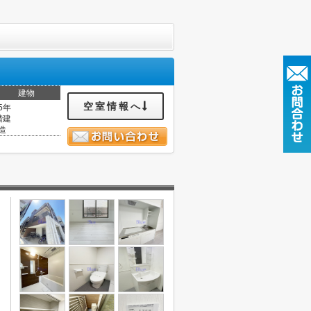
建物
空室情報へ
5年
階建
造