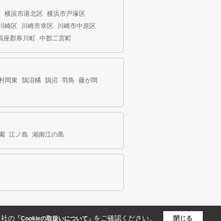
区
横浜市港北区
横浜市戸塚区
川崎区
川崎市幸区
川崎市中原区
高座郡寒川町
中郡二宮町
村岡東
鵠沼橘
鵠沼
羽鳥
藤が岡
園
江ノ島
湘南江の島
当社の
をご確認ください。
閉じる
「Cookieの取扱いについて」