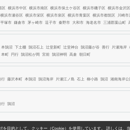
西区
横浜市中区
横浜市南区
横浜市保土ケ谷区
横浜市磯子区
横浜市金沢
横浜市瀬谷区
横浜市栄区
横浜市泉区
横浜市青葉区
横浜市都筑区
川崎市
平塚市
鎌倉市
茅ヶ崎市
逗子市
秦野市
大和市
海老名市
三浦郡葉山町
本鵠沼
下土棚
鵠沼石上
辻堂新町
辻堂神台
鵠沼藤が谷
善行
片瀬海岸
本町
円行
鵠沼松が岡
宮前
鵠沼神明
高倉
朝日町
善行
藤沢本町
本鵠沼
鵠沼海岸
片瀬江ノ島
石上
柳小路
鵠沼
湘南海岸公
善行
鵠沼
を目的として、クッキー（Cookie）を使用しています。
詳しくは、