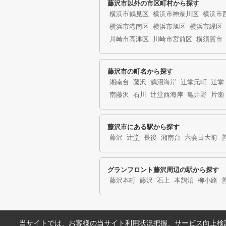
藤沢市以外の市区町村から探す
横浜市鶴見区
横浜市神奈川区
横浜市
横浜市港南区
横浜市旭区
横浜市緑区
川崎市高津区
川崎市宮前区
横須賀市
藤沢市の町名から探す
湘南台
藤沢
鵠沼海岸
辻堂元町
辻堂
南藤沢
石川
辻堂西海岸
亀井野
片瀬
藤沢市にある駅から探す
藤沢
辻堂
長後
湘南台
六会日大前
グランフロント藤沢周辺の駅から探す
藤沢本町
藤沢
石上
本鵠沼
柳小路
当サイトでは、お客様の当サイト利用状況把握、サービス向上検討