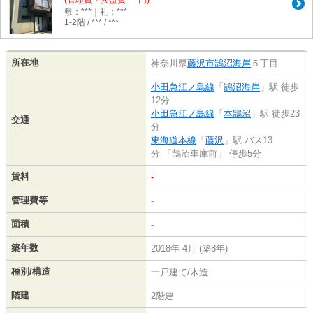
(管理費・共益費 ***円)
敷：***｜礼：***
1-2階 / *** / ***
所在地
神奈川県
藤沢市
鵠沼海岸
５丁目
小田急江ノ島線
「
鵠沼海岸
」駅 徒歩
12分
小田急江ノ島線
「
本鵠沼
」駅 徒歩23
交通
分
東海道本線
「
藤沢
」駅 バス13
分 「鵠沼車庫前」 停歩5分
賃料
-
管理費等
-
面積
-
築年数
2018年 4月 (築8年)
種別/構造
一戸建て/木造
階建
2階建