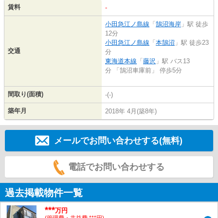
賃料
-
小田急江ノ島線
「
鵠沼海岸
」駅 徒歩
12分
小田急江ノ島線
「
本鵠沼
」駅 徒歩23
交通
分
東海道本線
「
藤沢
」駅 バス13
分 「鵠沼車庫前」 停歩5分
間取り(面積)
-(-)
築年月
2018年 4月(築8年)
メールでお問い合わせする(無料)
電話でお問い合わせする
過去掲載物件一覧
***
万円