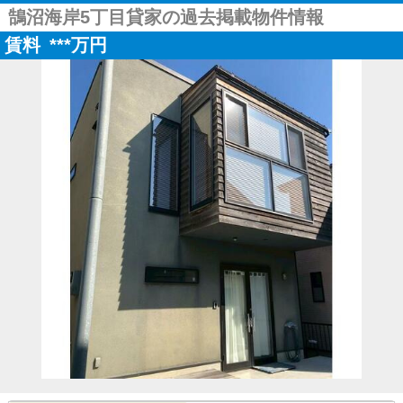
鵠沼海岸5丁目貸家の過去掲載物件情報
賃料
***
万円