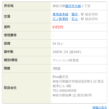
所在地
神奈川県
藤沢市
大鋸
１丁目
東海道本線
「
藤沢
」駅 徒歩10分
交通
江ノ島電鉄
「
石上
」駅 徒歩22分
賃料
9.8万円
管理費等
-
面積
54.31㎡
築年数
1992年 2月 (築34年)
種別/構造
マンション/鉄骨造
階建
3階建
Blue藤沢店
神奈川県藤沢市鵠沼花沢町1-12 第五
相澤ビル 4階
取扱会社
TEL:0466248336
神奈川県知事 (1) 第31382号
情報の見方