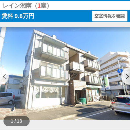
レイン湘南（
1
室）
賃料
9.8万円
空室情報を確認
1 / 13