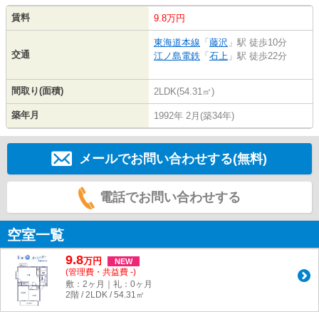
賃料
9.8万円
東海道本線
「
藤沢
」駅 徒歩10分
交通
江ノ島電鉄
「
石上
」駅 徒歩22分
間取り(面積)
2LDK(54.31㎡)
築年月
1992年 2月(築34年)
メールでお問い合わせする(無料)
電話でお問い合わせする
空室一覧
9.8
万
円
NEW
(管理費・共益費 -)
敷：2ヶ月｜礼：0ヶ月
2階 / 2LDK / 54.31㎡