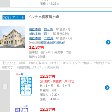
面積：42.37㎡
ドルチェ横濱鶴ヶ峰
賃貸｜アパート
相鉄本線
「
鶴ケ峰
」駅 徒歩9分
相鉄本線
「
西谷
」駅 徒歩25分
相鉄本線
「
二俣川
」駅 徒歩27分
神奈川県
横浜市旭区
川島町
12.3
万円
築年数：築12年 ｜募集中：
2室
階数：3階建
【ただいま、横浜。-Blueの取り扱い物件♪-】 オンラインでご相談～ご契約までが
可能です。 初期費用はクレジット決済可能♪
12.3
万
円
(管理費・共益費 5,000円)
敷：1ヶ月｜礼：2ヶ月
所在階：2階
間取り：2LDK
面積：54.84㎡
12.3
万
円