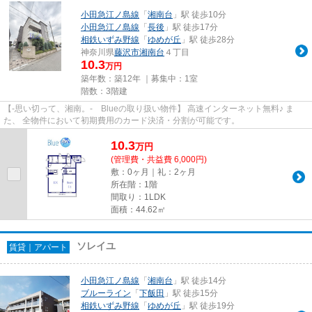
小田急江ノ島線
「
湘南台
」駅 徒歩10分
小田急江ノ島線
「
長後
」駅 徒歩17分
相鉄いずみ野線
「
ゆめが丘
」駅 徒歩28分
神奈川県
藤沢市
湘南台
４丁目
10.3
万円
築年数：築12年 ｜募集中：
1室
階数：3階建
【-思い切って、湘南。- Blueの取り扱い物件】 高速インターネット無料♪ ま
た、 全物件において初期費用のカード決済・分割が可能です。
10.3
万
円
(管理費・共益費 6,000円)
敷：0ヶ月｜礼：2ヶ月
所在階：1階
間取り：1LDK
面積：44.62㎡
ソレイユ
賃貸｜アパート
小田急江ノ島線
「
湘南台
」駅 徒歩14分
ブルーライン
「
下飯田
」駅 徒歩15分
相鉄いずみ野線
「
ゆめが丘
」駅 徒歩19分