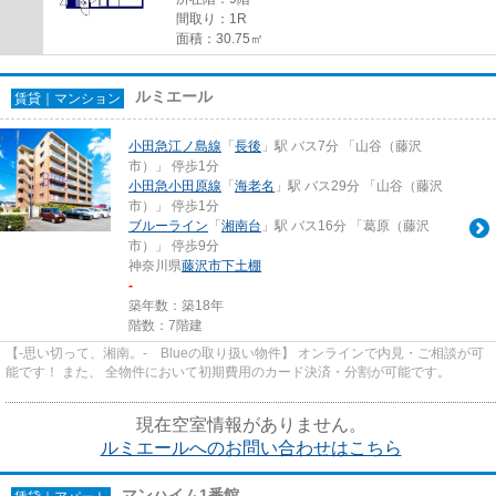
間取り：1R
面積：30.75㎡
ルミエール
賃貸｜マンション
小田急江ノ島線
「
長後
」駅 バス7分 「山谷（藤沢
市）」 停歩1分
小田急小田原線
「
海老名
」駅 バス29分 「山谷（藤沢
市）」 停歩1分
ブルーライン
「
湘南台
」駅 バス16分 「葛原（藤沢
市）」 停歩9分
神奈川県
藤沢市
下土棚
-
築年数：築18年
階数：7階建
【-思い切って、湘南。- Blueの取り扱い物件】 オンラインで内見・ご相談が可
能です！ また、 全物件において初期費用のカード決済・分割が可能です。
現在空室情報がありません。
ルミエールへのお問い合わせはこちら
マンハイム1番館