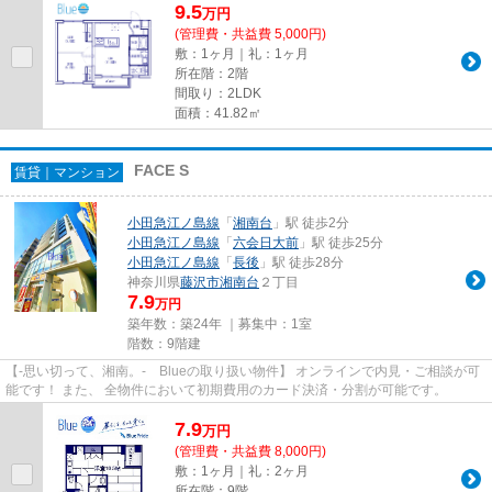
9.5
万
円
(管理費・共益費 5,000円)
敷：1ヶ月｜礼：1ヶ月
所在階：2階
間取り：2LDK
面積：41.82㎡
FACE S
賃貸｜マンション
小田急江ノ島線
「
湘南台
」駅 徒歩2分
小田急江ノ島線
「
六会日大前
」駅 徒歩25分
小田急江ノ島線
「
長後
」駅 徒歩28分
神奈川県
藤沢市
湘南台
２丁目
7.9
万円
築年数：築24年 ｜募集中：
1室
階数：9階建
【-思い切って、湘南。- Blueの取り扱い物件】 オンラインで内見・ご相談が可
能です！ また、 全物件において初期費用のカード決済・分割が可能です。
7.9
万
円
(管理費・共益費 8,000円)
敷：1ヶ月｜礼：2ヶ月
所在階：9階