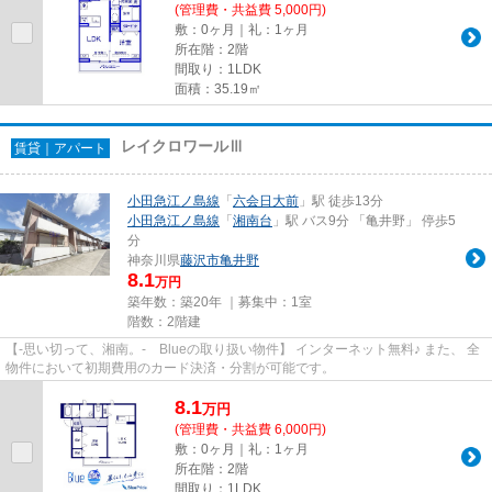
(管理費・共益費 5,000円)
敷：0ヶ月｜礼：1ヶ月
所在階：2階
間取り：1LDK
面積：35.19㎡
レイクロワールⅢ
賃貸｜アパート
小田急江ノ島線
「
六会日大前
」駅 徒歩13分
小田急江ノ島線
「
湘南台
」駅 バス9分 「亀井野」 停歩5
分
神奈川県
藤沢市
亀井野
8.1
万円
築年数：築20年 ｜募集中：
1室
階数：2階建
【-思い切って、湘南。- Blueの取り扱い物件】 インターネット無料♪ また、 全
物件において初期費用のカード決済・分割が可能です。
8.1
万
円
(管理費・共益費 6,000円)
敷：0ヶ月｜礼：1ヶ月
所在階：2階
間取り：1LDK