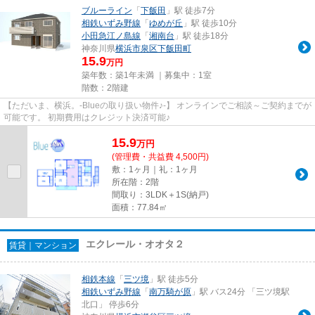
ブルーライン
「
下飯田
」駅 徒歩7分
相鉄いずみ野線
「
ゆめが丘
」駅 徒歩10分
小田急江ノ島線
「
湘南台
」駅 徒歩18分
神奈川県
横浜市泉区
下飯田町
15.9
万円
築年数：築1年未満 ｜募集中：
1室
階数：2階建
【ただいま、横浜。-Blueの取り扱い物件♪-】 オンラインでご相談～ご契約までが
可能です。 初期費用はクレジット決済可能♪
15.9
万
円
(管理費・共益費 4,500円)
敷：1ヶ月｜礼：1ヶ月
所在階：2階
間取り：3LDK＋1S(納戸)
面積：77.84㎡
エクレール・オオタ２
賃貸｜マンション
相鉄本線
「
三ツ境
」駅 徒歩5分
相鉄いずみ野線
「
南万騎が原
」駅 バス24分 「三ツ境駅
北口」 停歩6分