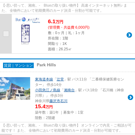
【-思い切って、湘南。- Blueの取り扱い物件】 高速インターネット無料♪ ま
た、 全物件において初期費用のカード決済・分割が可能です。
6.1
万
円
(管理費・共益費 6,000円)
敷：0ヶ月｜礼：1ヶ月
所在階：1階
間取り：1K
面積：26.25㎡
Park Hills
賃貸｜マンション
東海道本線
「
辻堂
」駅 バス11分 「二番構保健医療セン
ター」 停歩14分
小田急江ノ島線
「
湘南台
」駅 バス18分 「石川橋（神奈
川県）」 停歩3分
神奈川県
藤沢市
石川
15.4
万円
築年数：築1年 ｜募集中：
1室
階数：2階建
【-思い切って、湘南。- Blueの取り扱い物件】 オンラインで内見・ご相談が可
能です！ また、 全物件において初期費用のカード決済・分割が可能です。