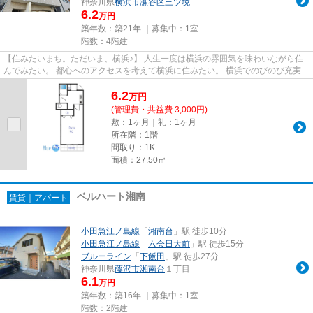
神奈川県
横浜市瀬谷区
三ツ境
6.2
万円
築年数：築21年 ｜募集中：
1室
階数：4階建
【住みたいまち。ただいま、横浜♪】 人生一度は横浜の雰囲気を味わいながら住
んでみたい。 都心へのアクセスを考えて横浜に住みたい。 横浜でのびのび充実し
た子育てをしたい。 Blueは...
6.2
万
円
(管理費・共益費 3,000円)
敷：1ヶ月｜礼：1ヶ月
所在階：1階
間取り：1K
面積：27.50㎡
ベルハート湘南
賃貸｜アパート
小田急江ノ島線
「
湘南台
」駅 徒歩10分
小田急江ノ島線
「
六会日大前
」駅 徒歩15分
ブルーライン
「
下飯田
」駅 徒歩27分
神奈川県
藤沢市
湘南台
１丁目
6.1
万円
築年数：築16年 ｜募集中：
1室
階数：2階建