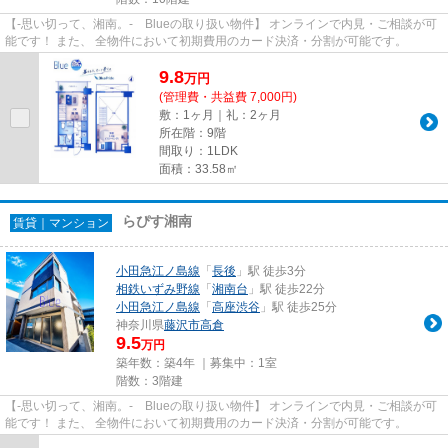
【-思い切って、湘南。- Blueの取り扱い物件】 オンラインで内見・ご相談が可
能です！ また、 全物件において初期費用のカード決済・分割が可能です。
9.8
万
円
(管理費・共益費 7,000円)
敷：1ヶ月｜礼：2ヶ月
所在階：9階
間取り：1LDK
面積：33.58㎡
らぴす湘南
賃貸｜マンション
小田急江ノ島線
「
長後
」駅 徒歩3分
相鉄いずみ野線
「
湘南台
」駅 徒歩22分
小田急江ノ島線
「
高座渋谷
」駅 徒歩25分
神奈川県
藤沢市
高倉
9.5
万円
築年数：築4年 ｜募集中：
1室
階数：3階建
【-思い切って、湘南。- Blueの取り扱い物件】 オンラインで内見・ご相談が可
能です！ また、 全物件において初期費用のカード決済・分割が可能です。