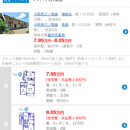
賃貸｜アパート
小田急江ノ島線
「
湘南台
」駅 バス15分 「菖蒲沢（神奈
川県）」 停歩8分
小田急江ノ島線
「
長後
」駅 バス12分 「葛野（神奈川
県）」 停歩2分
神奈川県
藤沢市
葛原
7.95
8.05
万円～
万円
築年数：築15年 ｜募集中：
2室
階数：2階建
【ネット無料-Nuro光♪- Blueの取り扱い物件】 高速インターネット無料♪ また、
全物件において初期費用のカード決済・分割が可能です。
7.95
万
円
(管理費・共益費 2,900円)
敷：0ヶ月｜礼：2ヶ月
所在階：1階
間取り：2LDK
面積：56.02㎡
8.05
万
円
(管理費・共益費 2,900円)
敷：0ヶ月｜礼：12万円
所在階：2階