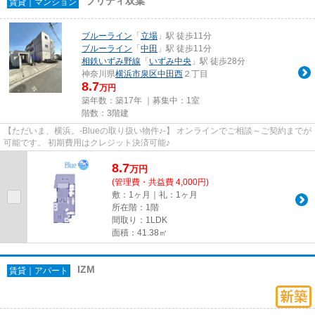
プリティ双葉
賃貸｜マンション
ブルーライン
「
立場
」駅 徒歩11分
ブルーライン
「
中田
」駅 徒歩11分
相鉄いずみ野線
「
いずみ中央
」駅 徒歩28分
神奈川県
横浜市泉区
中田西
２丁目
8.7
万円
築年数：築17年 ｜募集中：
1室
階数：3階建
【ただいま、横浜。-Blueの取り扱い物件♪-】 オンラインでご相談～ご契約までが
可能です。 初期費用はクレジット決済可能♪
8.7
万
円
(管理費・共益費 4,000円)
敷：1ヶ月｜礼：1ヶ月
所在階：1階
間取り：1LDK
面積：41.38㎡
IZM
賃貸｜アパート