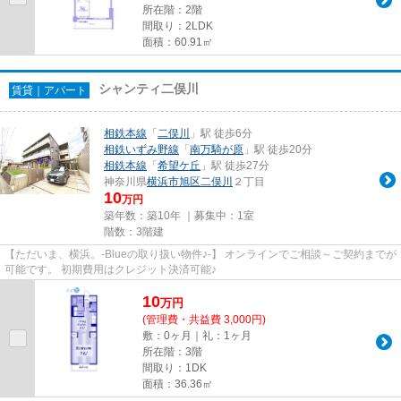
所在階：2階
間取り：2LDK
面積：60.91㎡
シャンティ二俣川
賃貸｜アパート
相鉄本線
「
二俣川
」駅 徒歩6分
相鉄いずみ野線
「
南万騎が原
」駅 徒歩20分
相鉄本線
「
希望ケ丘
」駅 徒歩27分
神奈川県
横浜市旭区
二俣川
２丁目
10
万円
築年数：築10年 ｜募集中：
1室
階数：3階建
【ただいま、横浜。-Blueの取り扱い物件♪-】 オンラインでご相談～ご契約までが
可能です。 初期費用はクレジット決済可能♪
10
万
円
(管理費・共益費 3,000円)
敷：0ヶ月｜礼：1ヶ月
所在階：3階
間取り：1DK
面積：36.36㎡