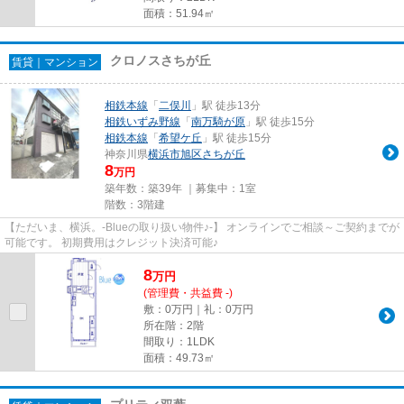
面積：51.94㎡
クロノスさちが丘
賃貸｜マンション
相鉄本線
「
二俣川
」駅 徒歩13分
相鉄いずみ野線
「
南万騎が原
」駅 徒歩15分
相鉄本線
「
希望ケ丘
」駅 徒歩15分
神奈川県
横浜市旭区
さちが丘
8
万円
築年数：築39年 ｜募集中：
1室
階数：3階建
【ただいま、横浜。-Blueの取り扱い物件♪-】 オンラインでご相談～ご契約までが
可能です。 初期費用はクレジット決済可能♪
8
万
円
(管理費・共益費 -)
敷：0万円｜礼：0万円
所在階：2階
間取り：1LDK
面積：49.73㎡