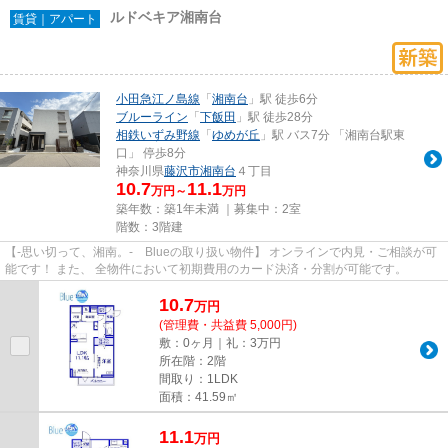
ルドベキア湘南台
賃貸｜アパート
小田急江ノ島線
「
湘南台
」駅 徒歩6分
ブルーライン
「
下飯田
」駅 徒歩28分
相鉄いずみ野線
「
ゆめが丘
」駅 バス7分 「湘南台駅東
口」 停歩8分
神奈川県
藤沢市
湘南台
４丁目
10.7
11.1
万円～
万円
築年数：築1年未満 ｜募集中：
2室
階数：3階建
【-思い切って、湘南。- Blueの取り扱い物件】 オンラインで内見・ご相談が可
能です！ また、 全物件において初期費用のカード決済・分割が可能です。
10.7
万
円
(管理費・共益費 5,000円)
敷：0ヶ月｜礼：3万円
所在階：2階
間取り：1LDK
面積：41.59㎡
11.1
万
円