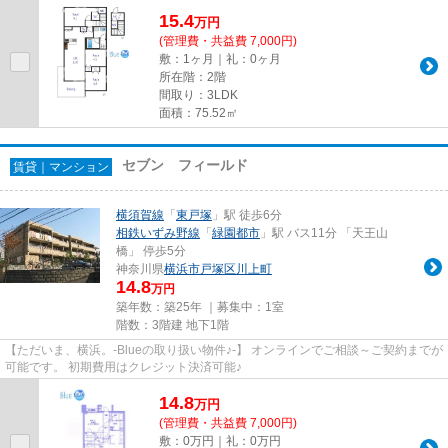
15.4
万
円
(管理費・共益費 7,000円)
敷：1ヶ月｜礼：0ヶ月
所在階：2階
間取り：3LDK
面積：75.52㎡
セブン フィールド
賃貸｜マンション
横須賀線
「
東戸塚
」駅 徒歩6分
相鉄いずみ野線
「
緑園都市
」駅 バス11分 「天王山
橋」 停歩5分
神奈川県
横浜市戸塚区
川上町
14.8
万円
築年数：築25年 ｜募集中：
1室
階数：3階建 地下1階
【ただいま、横浜。-Blueの取り扱い物件♪-】 オンラインでご相談～ご契約までが
可能です。 初期費用はクレジット決済可能♪
14.8
万
円
(管理費・共益費 7,000円)
敷：0万円｜礼：0万円