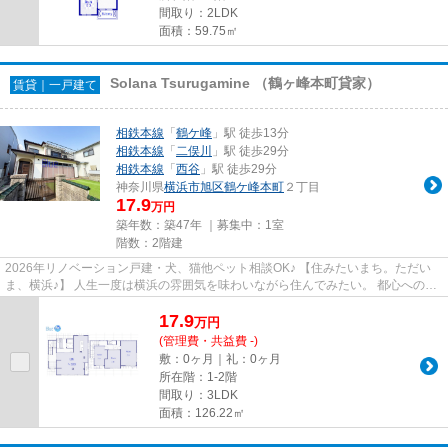
間取り：2LDK
面積：59.75㎡
Solana Tsurugamine （鶴ヶ峰本町貸家）
賃貸｜一戸建て
相鉄本線
「
鶴ケ峰
」駅 徒歩13分
相鉄本線
「
二俣川
」駅 徒歩29分
相鉄本線
「
西谷
」駅 徒歩29分
神奈川県
横浜市旭区
鶴ケ峰本町
２丁目
17.9
万円
築年数：築47年 ｜募集中：
1室
階数：2階建
2026年リノベーション戸建・犬、猫他ペット相談OK♪ 【住みたいまち。ただい
ま、横浜♪】 人生一度は横浜の雰囲気を味わいながら住んでみたい。 都心へのア
クセスを考えて横浜に住みたい...
17.9
万
円
(管理費・共益費 -)
敷：0ヶ月｜礼：0ヶ月
所在階：1-2階
間取り：3LDK
面積：126.22㎡