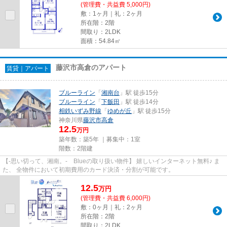
(管理費・共益費 5,000円)
敷：1ヶ月｜礼：2ヶ月
所在階：2階
間取り：2LDK
面積：54.84㎡
藤沢市高倉のアパート
賃貸｜アパート
ブルーライン
「
湘南台
」駅 徒歩15分
ブルーライン
「
下飯田
」駅 徒歩14分
相鉄いずみ野線
「
ゆめが丘
」駅 徒歩15分
神奈川県
藤沢市
高倉
12.5
万円
築年数：築5年 ｜募集中：
1室
階数：2階建
【-思い切って、湘南。- Blueの取り扱い物件】 嬉しいインターネット無料♪ ま
た、 全物件において初期費用のカード決済・分割が可能です。
12.5
万
円
(管理費・共益費 6,000円)
敷：0ヶ月｜礼：2ヶ月
所在階：2階
間取り：2LDK