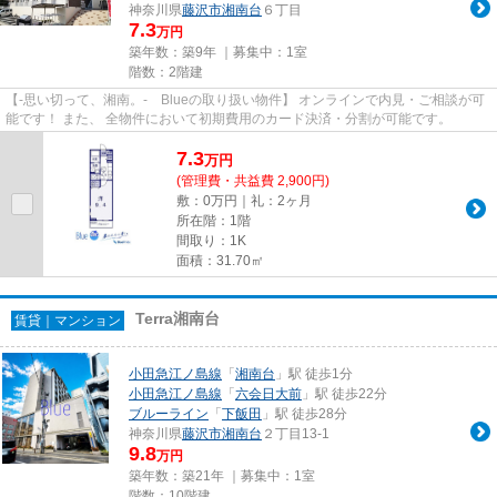
神奈川県
藤沢市
湘南台
６丁目
7.3
万円
築年数：築9年 ｜募集中：
1室
階数：2階建
【-思い切って、湘南。- Blueの取り扱い物件】 オンラインで内見・ご相談が可
能です！ また、 全物件において初期費用のカード決済・分割が可能です。
7.3
万
円
(管理費・共益費 2,900円)
敷：0万円｜礼：2ヶ月
所在階：1階
間取り：1K
面積：31.70㎡
Terra湘南台
賃貸｜マンション
小田急江ノ島線
「
湘南台
」駅 徒歩1分
小田急江ノ島線
「
六会日大前
」駅 徒歩22分
ブルーライン
「
下飯田
」駅 徒歩28分
神奈川県
藤沢市
湘南台
２丁目13-1
9.8
万円
築年数：築21年 ｜募集中：
1室
階数：10階建