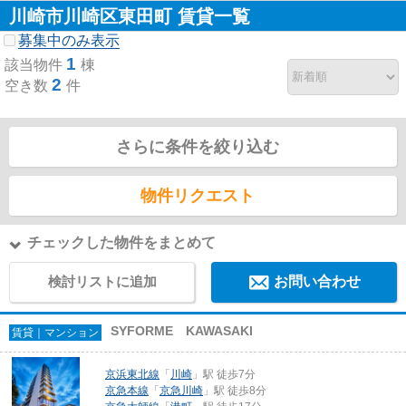
川崎市川崎区東田町 賃貸一覧
募集中のみ表示
1
該当物件
棟
2
空き数
件
さらに条件を絞り込む
物件リクエスト
チェックした物件をまとめて
検討リストに追加
お問い合わせ
SYFORME KAWASAKI
賃貸｜マンション
京浜東北線
「
川崎
」駅 徒歩7分
京急本線
「
京急川崎
」駅 徒歩8分