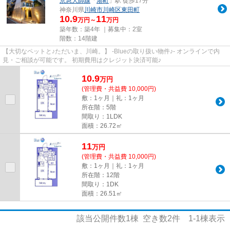
京急大師線
「
港町
」駅 徒歩17分
神奈川県
川崎市川崎区
東田町
10.9
11
万円～
万円
築年数：築4年 ｜募集中：
2室
階数：14階建
【大切なペットと♪ただいま、川崎。】 -Blueの取り扱い物件♪- オンラインで内
見・ご相談が可能です。 初期費用はクレジット決済可能♪
10.9
万
円
(管理費・共益費 10,000円)
敷：1ヶ月｜礼：1ヶ月
所在階：5階
間取り：1LDK
面積：26.72㎡
11
万
円
(管理費・共益費 10,000円)
敷：1ヶ月｜礼：1ヶ月
所在階：12階
間取り：1DK
面積：26.51㎡
該当公開件数
1
棟 空き数
2
件
1-1
棟表示