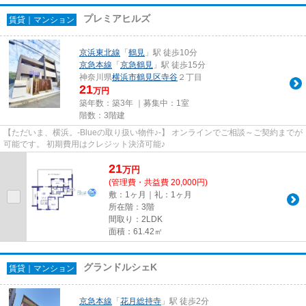
プレミアヒルズ
賃貸｜マンション
京浜東北線
「
鶴見
」駅 徒歩10分
京急本線
「
京急鶴見
」駅 徒歩15分
神奈川県
横浜市鶴見区
寺谷
２丁目
21
万円
築年数：築3年 ｜募集中：
1室
階数：3階建
【ただいま、横浜。-Blueの取り扱い物件♪-】 オンラインでご相談～ご契約までが
可能です。 初期費用はクレジット決済可能♪
21
万
円
(管理費・共益費 20,000円)
敷：1ヶ月｜礼：1ヶ月
所在階：3階
間取り：2LDK
面積：61.42㎡
グランドルシェK
賃貸｜マンション
京急本線
「
花月総持寺
」駅 徒歩2分