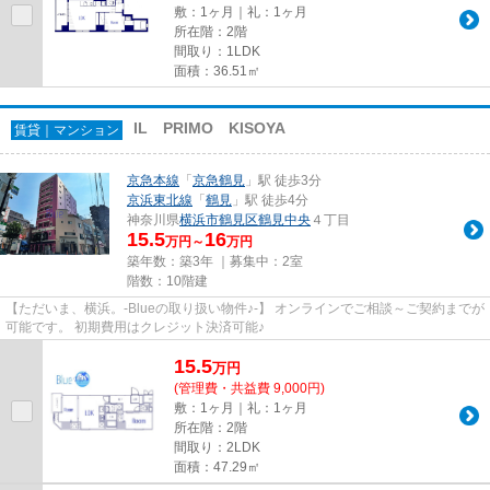
敷：1ヶ月｜礼：1ヶ月
所在階：2階
間取り：1LDK
面積：36.51㎡
IL PRIMO KISOYA
賃貸｜マンション
京急本線
「
京急鶴見
」駅 徒歩3分
京浜東北線
「
鶴見
」駅 徒歩4分
神奈川県
横浜市鶴見区
鶴見中央
４丁目
15.5
16
万円～
万円
築年数：築3年 ｜募集中：
2室
階数：10階建
【ただいま、横浜。-Blueの取り扱い物件♪-】 オンラインでご相談～ご契約までが
可能です。 初期費用はクレジット決済可能♪
15.5
万
円
(管理費・共益費 9,000円)
敷：1ヶ月｜礼：1ヶ月
所在階：2階
間取り：2LDK
面積：47.29㎡