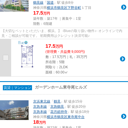
鶴見線
「
国道
」駅 徒歩8分
神奈川県
横浜市鶴見区
下野谷町
１丁目
17.5
万円
築年数：築17年 ｜募集中：
1室
階数：6階建
【大切なペットと♪ただいま、横浜。】 -Blueの取り扱い物件♪- オンラインで内
見・ご相談が可能です。 初期費用はクレジット決済可能♪
17.5
万
円
(管理費・共益費 9,000円)
敷：17.5万円｜礼：35万円
所在階：5階
間取り：2LDK
面積：60.00㎡
ガーデンホーム東寺尾ヒルズ
賃貸｜マンション
京浜東北線
「
鶴見
」駅 徒歩15分
京急本線
「
京急鶴見
」駅 徒歩20分
京急本線
「
花月総持寺
」駅 徒歩18分
神奈川県
横浜市鶴見区
東寺尾中台
18
万円
築年数：築22年 ｜募集中：
1室