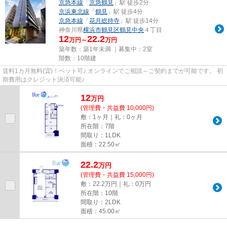
京急本線
「
京急鶴見
」駅 徒歩2分
京浜東北線
「
鶴見
」駅 徒歩4分
京急本線
「
花月総持寺
」駅 徒歩14分
神奈川県
横浜市鶴見区
鶴見中央
４丁目
12
22.2
万円～
万円
築年数：築1年未満 ｜募集中：
2室
階数：10階建
賃料1カ月無料('Д')！ペット可♪ オンラインでご相談～ご契約までが可能です。 初
期費用はクレジット決済可能♪
12
万
円
(管理費・共益費 10,000円)
敷：1ヶ月｜礼：0ヶ月
所在階：7階
間取り：1LDK
面積：22.50㎡
22.2
万
円
(管理費・共益費 15,000円)
敷：22.2万円｜礼：0万円
所在階：10階
間取り：2LDK
面積：45.00㎡