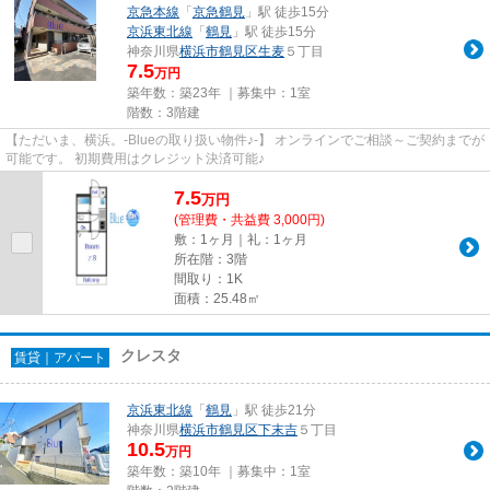
京急本線
「
京急鶴見
」駅 徒歩15分
京浜東北線
「
鶴見
」駅 徒歩15分
神奈川県
横浜市鶴見区
生麦
５丁目
7.5
万円
築年数：築23年 ｜募集中：
1室
階数：3階建
【ただいま、横浜。-Blueの取り扱い物件♪-】 オンラインでご相談～ご契約までが
可能です。 初期費用はクレジット決済可能♪
7.5
万
円
(管理費・共益費 3,000円)
敷：1ヶ月｜礼：1ヶ月
所在階：3階
間取り：1K
面積：25.48㎡
クレスタ
賃貸｜アパート
京浜東北線
「
鶴見
」駅 徒歩21分
神奈川県
横浜市鶴見区
下末吉
５丁目
10.5
万円
築年数：築10年 ｜募集中：
1室