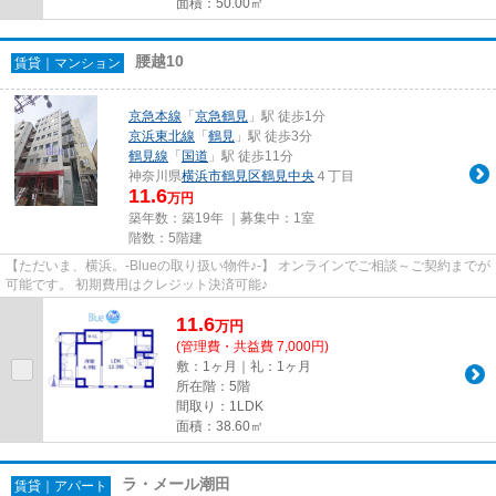
面積：50.00㎡
腰越10
賃貸｜マンション
京急本線
「
京急鶴見
」駅 徒歩1分
京浜東北線
「
鶴見
」駅 徒歩3分
鶴見線
「
国道
」駅 徒歩11分
神奈川県
横浜市鶴見区
鶴見中央
４丁目
11.6
万円
築年数：築19年 ｜募集中：
1室
階数：5階建
【ただいま、横浜。-Blueの取り扱い物件♪-】 オンラインでご相談～ご契約までが
可能です。 初期費用はクレジット決済可能♪
11.6
万
円
(管理費・共益費 7,000円)
敷：1ヶ月｜礼：1ヶ月
所在階：5階
間取り：1LDK
面積：38.60㎡
ラ・メール潮田
賃貸｜アパート