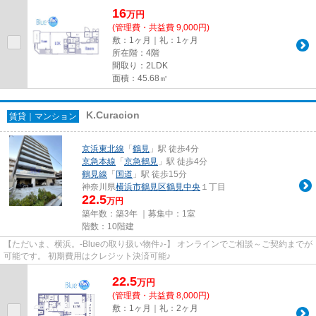
16
万
円
(管理費・共益費 9,000円)
敷：1ヶ月｜礼：1ヶ月
所在階：4階
間取り：2LDK
面積：45.68㎡
K.Curacion
賃貸｜マンション
京浜東北線
「
鶴見
」駅 徒歩4分
京急本線
「
京急鶴見
」駅 徒歩4分
鶴見線
「
国道
」駅 徒歩15分
神奈川県
横浜市鶴見区
鶴見中央
１丁目
22.5
万円
築年数：築3年 ｜募集中：
1室
階数：10階建
【ただいま、横浜。-Blueの取り扱い物件♪-】 オンラインでご相談～ご契約までが
可能です。 初期費用はクレジット決済可能♪
22.5
万
円
(管理費・共益費 8,000円)
敷：1ヶ月｜礼：2ヶ月