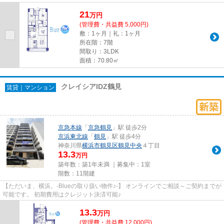
21
万
円
(管理費・共益費 5,000円)
敷：1ヶ月｜礼：1ヶ月
所在階：7階
間取り：3LDK
面積：70.80㎡
クレイシアIDZ鶴見
賃貸｜マンション
京急本線
「
京急鶴見
」駅 徒歩2分
京浜東北線
「
鶴見
」駅 徒歩4分
神奈川県
横浜市鶴見区
鶴見中央
４丁目
13.3
万円
築年数：築1年未満 ｜募集中：
1室
階数：11階建
【ただいま、横浜。-Blueの取り扱い物件♪-】 オンラインでご相談～ご契約までが
可能です。 初期費用はクレジット決済可能♪
13.3
万
円
(管理費・共益費 12,000円)