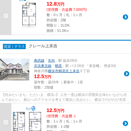
12.8
万
円
(管理費・共益費 7,000円)
敷：0ヶ月｜礼：1ヶ月
所在階：2階
間取り：2LDK
面積：51.08㎡
クレール上末吉
賃貸｜テラス
南武線
「
矢向
」駅 徒歩28分
京浜東北線
「
鶴見
」駅 バス16分 「末吉橋」 停歩3分
神奈川県
横浜市鶴見区
上末吉
５丁目
12.5
万円
築年数：築26年 ｜募集中：
1室
階数：2階建
【住みたいまち。ただいま、横浜♪】 人生一度は横浜の雰囲気を味わいながら住
んでみたい。 都心へのアクセスを考えて横浜に住みたい。 横浜でのびのび充実し
た子育てをしたい。 Blueは...
12.5
万
円
(管理費・共益費 -)
敷：1ヶ月｜礼：1ヶ月
所在階：1-2階