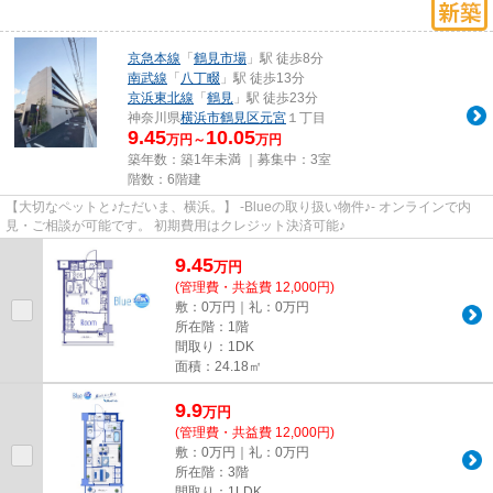
京急本線
「
鶴見市場
」駅 徒歩8分
南武線
「
八丁畷
」駅 徒歩13分
京浜東北線
「
鶴見
」駅 徒歩23分
神奈川県
横浜市鶴見区
元宮
１丁目
9.45
10.05
万円～
万円
築年数：築1年未満 ｜募集中：
3室
階数：6階建
【大切なペットと♪ただいま、横浜。】 -Blueの取り扱い物件♪- オンラインで内
見・ご相談が可能です。 初期費用はクレジット決済可能♪
9.45
万
円
(管理費・共益費 12,000円)
敷：0万円｜礼：0万円
所在階：1階
間取り：1DK
面積：24.18㎡
9.9
万
円
(管理費・共益費 12,000円)
敷：0万円｜礼：0万円
所在階：3階
間取り：1LDK