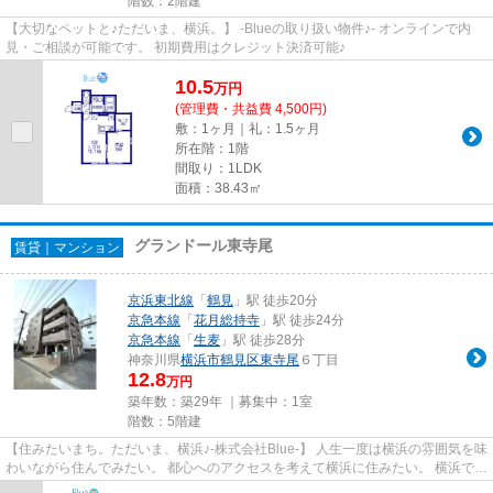
階数：2階建
【大切なペットと♪ただいま、横浜。】 -Blueの取り扱い物件♪- オンラインで内
見・ご相談が可能です。 初期費用はクレジット決済可能♪
10.5
万
円
(管理費・共益費 4,500円)
敷：1ヶ月｜礼：1.5ヶ月
所在階：1階
間取り：1LDK
面積：38.43㎡
グランドール東寺尾
賃貸｜マンション
京浜東北線
「
鶴見
」駅 徒歩20分
京急本線
「
花月総持寺
」駅 徒歩24分
京急本線
「
生麦
」駅 徒歩28分
神奈川県
横浜市鶴見区
東寺尾
６丁目
12.8
万円
築年数：築29年 ｜募集中：
1室
階数：5階建
【住みたいまち。ただいま、横浜♪-株式会社Blue-】 人生一度は横浜の雰囲気を味
わいながら住んでみたい。 都心へのアクセスを考えて横浜に住みたい。 横浜での
びのび充実した子育てを...