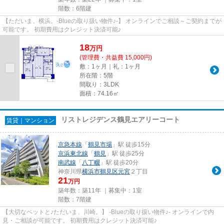
階数：6階建
【ただいま、横浜。-Blueの取り扱い物件♪-】 オンラインでご相談～ご契約までが
可能です。 初期費用はクレジット決済可能♪
18
万
円
(管理費・共益費 15,000円)
敷：1ヶ月｜礼：1ヶ月
所在階：5階
間取り：3LDK
面積：74.16㎡
リストレジデンス鶴見エアリーコート
賃貸｜マンション
京急本線
「
鶴見市場
」駅 徒歩15分
京浜東北線
「
鶴見
」駅 徒歩25分
南武線
「
八丁畷
」駅 徒歩20分
神奈川県
横浜市鶴見区
元宮
２丁目
21
万円
築年数：築11年 ｜募集中：
1室
階数：7階建
【大切なペットと♪ただいま、川崎。】 -Blueの取り扱い物件♪- オンラインで内
見・ご相談が可能です。 初期費用はクレジット決済可能♪