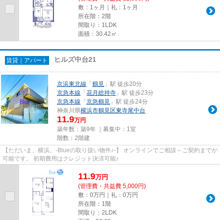
敷：1ヶ月｜礼：1ヶ月
所在階：2階
間取り：1LDK
面積：30.42㎡
ヒルズ中台21
賃貸｜アパート
京浜東北線
「
鶴見
」駅 徒歩20分
京急本線
「
花月総持寺
」駅 徒歩23分
京急本線
「
京急鶴見
」駅 徒歩24分
神奈川県
横浜市鶴見区
東寺尾中台
11.9
万円
築年数：築9年 ｜募集中：
1室
階数：2階建
【ただいま、横浜。-Blueの取り扱い物件♪-】 オンラインでご相談～ご契約までが
可能です。 初期費用はクレジット決済可能♪
11.9
万
円
(管理費・共益費 5,000円)
敷：0万円｜礼：0万円
所在階：1階
間取り：2LDK