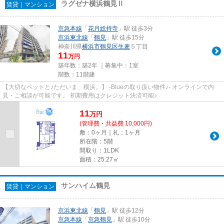
ラグゼナ横浜鶴見Ⅱ
賃貸｜マンション
京急本線
「
花月総持寺
」駅 徒歩3分
京浜東北線
「
鶴見
」駅 徒歩15分
神奈川県
横浜市鶴見区
生麦
５丁目
11
万円
築年数：築2年 ｜募集中：
1室
階数：11階建
【大切なペットと♪ただいま、横浜。】 -Blueの取り扱い物件♪- オンラインで内
見・ご相談が可能です。 初期費用はクレジット決済可能♪
11
万
円
(管理費・共益費 10,000円)
敷：0ヶ月｜礼：1ヶ月
所在階：5階
間取り：1LDK
面積：25.27㎡
サンハイム鶴見
賃貸｜マンション
京浜東北線
「
鶴見
」駅 徒歩12分
京急本線
「
京急鶴見
」駅 徒歩10分