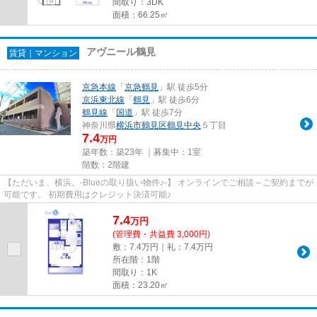
間取り：3DK
面積：66.25㎡
アヴニール鶴見
賃貸｜マンション
京急本線
「
京急鶴見
」駅 徒歩5分
京浜東北線
「
鶴見
」駅 徒歩6分
鶴見線
「
国道
」駅 徒歩7分
神奈川県
横浜市鶴見区
鶴見中央
５丁目
7.4
万円
築年数：築23年 ｜募集中：
1室
階数：2階建
【ただいま、横浜。-Blueの取り扱い物件♪-】 オンラインでご相談～ご契約までが
可能です。 初期費用はクレジット決済可能♪
7.4
万
円
(管理費・共益費 3,000円)
敷：7.4万円｜礼：7.4万円
所在階：1階
間取り：1K
面積：23.20㎡