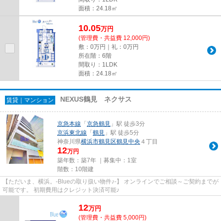
面積：24.18㎡
10.05
万
円
(管理費・共益費 12,000円)
敷：0万円｜礼：0万円
所在階：6階
間取り：1LDK
面積：24.18㎡
NEXUS鶴見 ネクサス
賃貸｜マンション
京急本線
「
京急鶴見
」駅 徒歩3分
京浜東北線
「
鶴見
」駅 徒歩5分
神奈川県
横浜市鶴見区
鶴見中央
４丁目
12
万円
築年数：築7年 ｜募集中：
1室
階数：10階建
【ただいま、横浜。-Blueの取り扱い物件♪-】 オンラインでご相談～ご契約までが
可能です。 初期費用はクレジット決済可能♪
12
万
円
(管理費・共益費 5,000円)