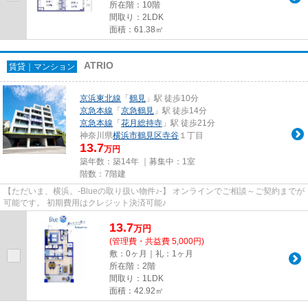
所在階：10階
間取り：2LDK
面積：61.38㎡
ATRIO
賃貸｜マンション
京浜東北線
「
鶴見
」駅 徒歩10分
京急本線
「
京急鶴見
」駅 徒歩14分
京急本線
「
花月総持寺
」駅 徒歩21分
神奈川県
横浜市鶴見区
寺谷
１丁目
13.7
万円
築年数：築14年 ｜募集中：
1室
階数：7階建
【ただいま、横浜。-Blueの取り扱い物件♪-】 オンラインでご相談～ご契約までが
可能です。 初期費用はクレジット決済可能♪
13.7
万
円
(管理費・共益費 5,000円)
敷：0ヶ月｜礼：1ヶ月
所在階：2階
間取り：1LDK
面積：42.92㎡