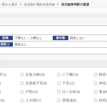
線・駅から探す
>
京浜急行電鉄京急本線
>
花月総持寺駅の賃貸
面積
下限なし～上限なし
築年数
指定しない
間取り
指定なし
む
手
京急川崎
八丁畷
鶴見
(1)
(26)
(19)
京急新子安
子安
神奈
)
(8)
(12)
戸部
日ノ出町
黄金
)
(15)
(8)
上大岡
屏風浦
杉田
(16)
(17)
(8)