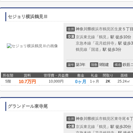
セジョリ横浜鶴見Ⅲ
神奈川県
横浜市鶴見区
生麦
５丁
住所
交通
京浜東北線
「
鶴見
」駅 徒歩10分
京急本線
「
花月総持寺
」駅 徒歩
鶴見線
「
国道
」駅 徒歩3分
築3年
9階建
鉄筋
築年
階数
構造
所在階
賃料
管理費・共益費
敷金
礼金
間取り
面積
10.7
万円
0ヶ月
5階
10,000円
1ヶ月
2K
25.24㎡
グランドール東寺尾
神奈川県
横浜市鶴見区
東寺尾
６
住所
交通
京浜東北線
「
鶴見
」駅 徒歩20分
京急本線
「
花月総持寺
」駅 徒歩2