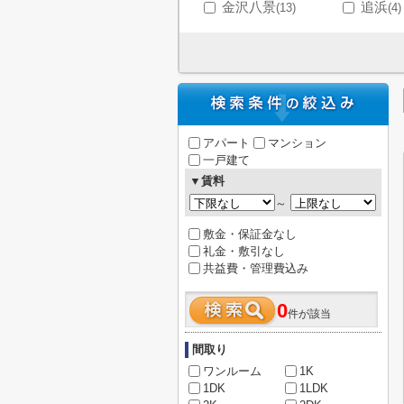
金沢八景
追浜
(13)
(4)
アパート
マンション
一戸建て
▼賃料
～
敷金・保証金なし
礼金・敷引なし
共益費・管理費込み
0
件が該当
間取り
ワンルーム
1K
1DK
1LDK