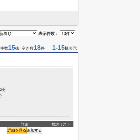
表示件数：
15
18
1-15
件数
棟 空き数
件
棟表示
台
3分
分
詳細
検討リスト
詳細を見る
追加する