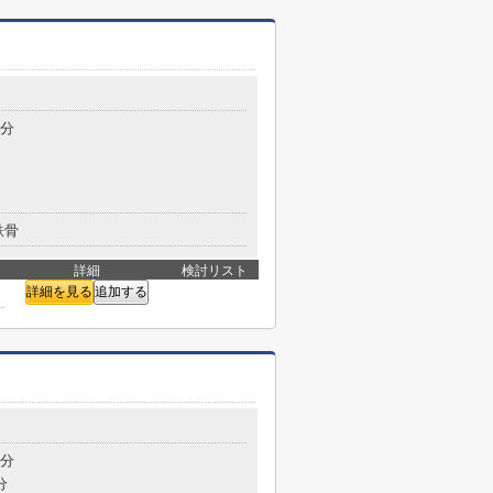
目
3分
鉄骨
詳細
検討リスト
詳細を見る
追加する
目
2分
分