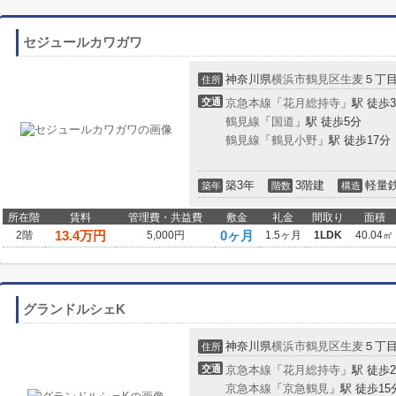
セジュールカワガワ
神奈川県
横浜市鶴見区
生麦
５丁
住所
交通
京急本線
「
花月総持寺
」駅 徒歩
鶴見線
「
国道
」駅 徒歩5分
鶴見線
「
鶴見小野
」駅 徒歩17分
築3年
3階建
軽量
築年
階数
構造
所在階
賃料
管理費・共益費
敷金
礼金
間取り
面積
13.4
万円
0ヶ月
2階
5,000円
1.5ヶ月
1LDK
40.04㎡
グランドルシェK
神奈川県
横浜市鶴見区
生麦
５丁
住所
交通
京急本線
「
花月総持寺
」駅 徒歩
京急本線
「
京急鶴見
」駅 徒歩15