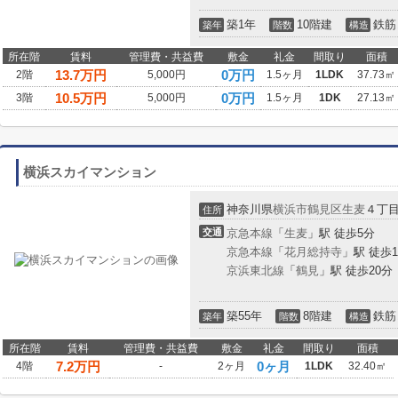
築1年
10階建
鉄筋
築年
階数
構造
所在階
賃料
管理費・共益費
敷金
礼金
間取り
面積
13.7
万円
0万円
2階
5,000円
1.5ヶ月
1LDK
37.73㎡
10.5
万円
0万円
3階
5,000円
1.5ヶ月
1DK
27.13㎡
横浜スカイマンション
神奈川県
横浜市鶴見区
生麦
４丁
住所
交通
京急本線
「
生麦
」駅 徒歩5分
京急本線
「
花月総持寺
」駅 徒歩1
京浜東北線
「
鶴見
」駅 徒歩20分
築55年
8階建
鉄筋
築年
階数
構造
所在階
賃料
管理費・共益費
敷金
礼金
間取り
面積
7.2
万円
0ヶ月
4階
-
2ヶ月
1LDK
32.40㎡