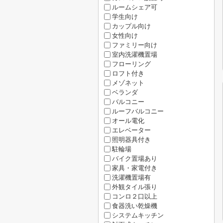
ルームシェア可
学生向け
カップル向け
女性向け
ファミリー向け
室内洗濯機置場
フローリング
ロフト付き
メゾネット
ベランダ
バルコニー
ルーフバルコニー
オール電化
エレベーター
照明器具付き
駐輪場
バイク置場あり
家具・家電付き
洗濯機置場有
外観タイル張り
コンロ２口以上
食器洗い乾燥機
システムキッチン