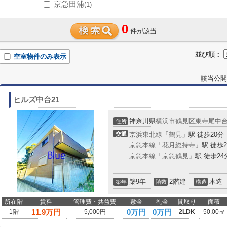
京急田浦
(1)
0
件が該当
並び順：
空室物件のみ表示
該当公開
ヒルズ中台21
神奈川県
横浜市鶴見区
東寺尾中
住所
交通
京浜東北線
「
鶴見
」駅 徒歩20分
京急本線
「
花月総持寺
」駅 徒歩2
京急本線
「
京急鶴見
」駅 徒歩24
築9年
2階建
木造
築年
階数
構造
所在階
賃料
管理費・共益費
敷金
礼金
間取り
面積
11.9
万円
0万円
0万円
1階
5,000円
2LDK
50.00㎡