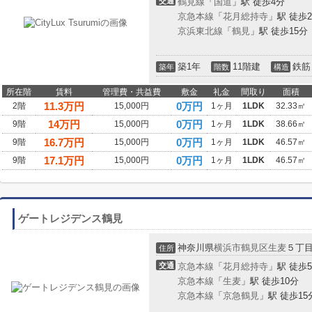
交通
鶴見線
「
国道
」駅 徒歩4分
京急本線
「
花月総持寺
」駅 徒歩
京浜東北線
「
鶴見
」駅 徒歩15分
築1年
11階建
鉄筋
築年
階数
構造
所在階
賃料
管理費・共益費
敷金
礼金
間取り
面積
11.3
万円
0万円
2階
15,000円
1ヶ月
1LDK
32.33㎡
14
万円
0万円
9階
15,000円
1ヶ月
1LDK
38.66㎡
16.7
万円
0万円
9階
15,000円
1ヶ月
1LDK
46.57㎡
17.1
万円
0万円
9階
15,000円
1ヶ月
1LDK
46.57㎡
ゲートレジデンス鶴見
神奈川県
横浜市鶴見区
生麦
５丁
住所
交通
京急本線
「
花月総持寺
」駅 徒歩
京急本線
「
生麦
」駅 徒歩10分
京急本線
「
京急鶴見
」駅 徒歩15