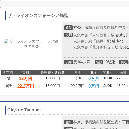
ザ・ライオンズフォーシア鶴見
神奈川県
横浜市鶴見区
鶴見中央
住所
交通
京急本線
「
京急鶴見
」駅 徒歩2分
京浜東北線
「
鶴見
」駅 徒歩4分
京急本線
「
花月総持寺
」駅 徒歩1
築1年未満
10階建
築年
階数
構造
所在階
賃料
管理費・共益費
敷金
礼金
間取り
面積
12
万円
0ヶ月
7階
10,000円
1ヶ月
1LDK
22.50㎡
22.2
万円
0万円
10階
15,000円
22.2万円
2LDK
45.00㎡
CityLux Tsurumi
神奈川県
横浜市鶴見区
生麦
５丁
住所