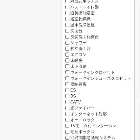
対面式キッチン
バス・トイレ別
追焚機能浴室
浴室乾燥機
温水洗浄便座
洗面台
洗髪洗面化粧台
シャワー
独立洗面台
エアコン
床暖房
床下収納
ウォークインクロゼット
ウォークインシューズクロゼット
収納豊富
CS
BS
CATV
光ファイバー
インターネット対応
オートロック
TVモニタ付インターホン
宅配ボックス
24時間緊急通報システム