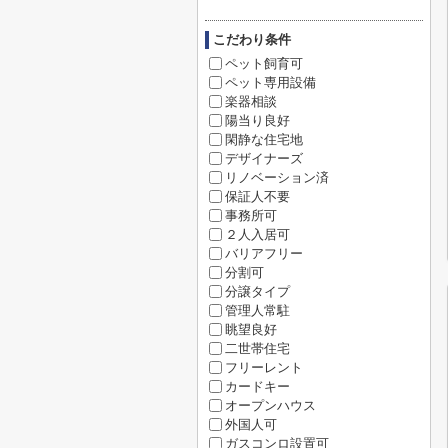
こだわり条件
ペット飼育可
ペット専用設備
楽器相談
陽当り良好
閑静な住宅地
デザイナーズ
リノベーション済
保証人不要
事務所可
２人入居可
バリアフリー
分割可
分譲タイプ
管理人常駐
眺望良好
二世帯住宅
フリーレント
カードキー
オープンハウス
外国人可
ガスコンロ設置可