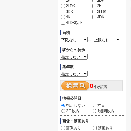
2K
2DK
2LDK
3K
3DK
3LDK
4K
4DK
4LDK以上
面積
～
駅からの徒歩
築年数
0
件が該当
情報公開日
指定しない
本日
3日以内
1週間以内
画像・動画あり
画像あり
動画あり