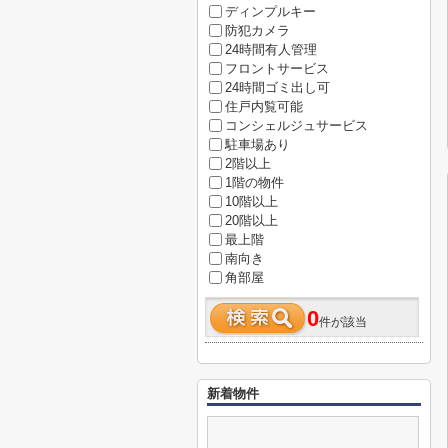
ディンプルキー
防犯カメラ
24時間有人管理
フロントサービス
24時間ゴミ出し可
住戸内覧可能
コンシェルジュサービス
駐車場あり
2階以上
1階の物件
10階以上
20階以上
最上階
南向き
角部屋
0
件が該当
新着物件