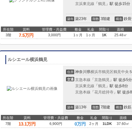
京浜東北線
「
鶴見
」駅 徒歩15分
築23年
3階建
鉄骨
築年
階数
構造
所在階
賃料
管理費・共益費
敷金
礼金
間取り
面積
7.5
万円
3階
3,000円
1ヶ月
1ヶ月
1K
25.48㎡
ルシエール横浜鶴見
神奈川県
横浜市鶴見区
鶴見中央
住所
交通
京急本線
「
京急鶴見
」駅 徒歩5分
京浜東北線
「
鶴見
」駅 徒歩8分
京急本線
「
花月総持寺
」駅 徒歩
築13年
7階建
鉄筋
築年
階数
構造
所在階
賃料
管理費・共益費
敷金
礼金
間取り
面積
13.1
万円
0万円
7階
6,900円
2ヶ月
1LDK
37.60㎡