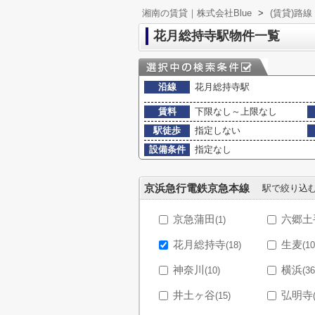
湘南の賃貸｜株式会社Blue
>
(賃貸)路
花月総持寺駅物件一覧
沿線
花月総持寺駅
賃料
下限なし～上限なし
駅徒歩
指定しない
設備条件
指定なし
京浜急行電鉄京急本線
駅で絞り込
京急蒲田
六郷土
(1)
花月総持寺
生麦
(18)
(10
神奈川
横浜
(10)
(36
井土ヶ谷
弘明寺
(15)