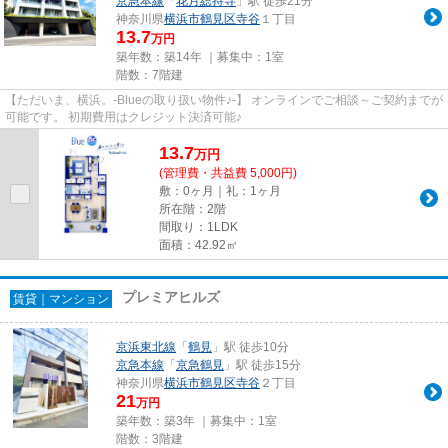
京急本線
「
花月総持寺
」駅 徒歩21分
神奈川県
横浜市鶴見区
寺谷
１丁目
13.7
万円
築年数：築14年 ｜募集中：
1室
階数：7階建
【ただいま、横浜。-Blueの取り扱い物件♪-】 オンラインでご相談～ご契約までが
可能です。 初期費用はクレジット決済可能♪
13.7
万
円
(管理費・共益費 5,000円)
敷：0ヶ月｜礼：1ヶ月
所在階：2階
間取り：1LDK
面積：42.92㎡
プレミアヒルズ
賃貸｜マンション
京浜東北線
「
鶴見
」駅 徒歩10分
京急本線
「
京急鶴見
」駅 徒歩15分
神奈川県
横浜市鶴見区
寺谷
２丁目
21
万円
築年数：築3年 ｜募集中：
1室
階数：3階建