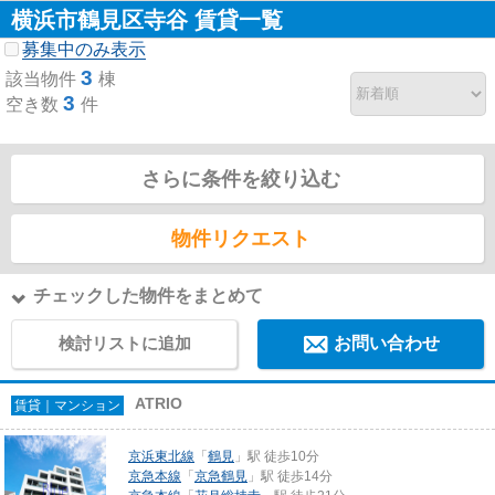
横浜市鶴見区寺谷 賃貸一覧
募集中のみ表示
3
該当物件
棟
3
空き数
件
さらに条件を絞り込む
物件リクエスト
チェックした物件をまとめて
検討リストに追加
お問い合わせ
ATRIO
賃貸｜マンション
京浜東北線
「
鶴見
」駅 徒歩10分
京急本線
「
京急鶴見
」駅 徒歩14分