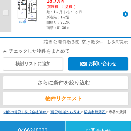
18.7
万
円
(管理費・共益費 -)
敷：1ヶ月｜礼：1ヶ月
所在階：1-2階
間取り：3LDK
面積：81.36㎡
該当公開件数
3
棟 空き数
3
件
1-3
棟表示
チェックした物件をまとめて
検討リストに追加
お問い合わせ
さらに条件を絞り込む
物件リクエスト
湘南の賃貸｜株式会社Blue
>
(賃貸)地域から探す
>
横浜市鶴見区
>
寺谷の賃貸
0466248336
お問合わせ