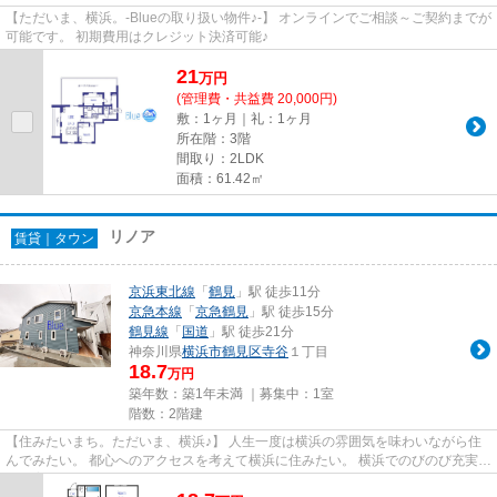
【ただいま、横浜。-Blueの取り扱い物件♪-】 オンラインでご相談～ご契約までが
可能です。 初期費用はクレジット決済可能♪
21
万
円
(管理費・共益費 20,000円)
敷：1ヶ月｜礼：1ヶ月
所在階：3階
間取り：2LDK
面積：61.42㎡
リノア
賃貸｜タウン
京浜東北線
「
鶴見
」駅 徒歩11分
京急本線
「
京急鶴見
」駅 徒歩15分
鶴見線
「
国道
」駅 徒歩21分
神奈川県
横浜市鶴見区
寺谷
１丁目
18.7
万円
築年数：築1年未満 ｜募集中：
1室
階数：2階建
【住みたいまち。ただいま、横浜♪】 人生一度は横浜の雰囲気を味わいながら住
んでみたい。 都心へのアクセスを考えて横浜に住みたい。 横浜でのびのび充実し
た子育てをしたい。 Blueは...