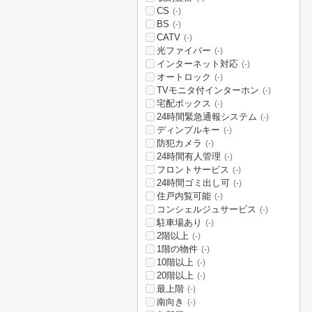
CS
(-)
BS
(-)
CATV
(-)
光ファイバー
(-)
インターネット対応
(-)
オートロック
(-)
TVモニタ付インターホン
(-)
宅配ボックス
(-)
24時間緊急通報システム
(-)
ディンプルキー
(-)
防犯カメラ
(-)
24時間有人管理
(-)
フロントサービス
(-)
24時間ゴミ出し可
(-)
住戸内覧可能
(-)
コンシェルジュサービス
(-)
駐車場あり
(-)
2階以上
(-)
1階の物件
(-)
10階以上
(-)
20階以上
(-)
最上階
(-)
南向き
(-)