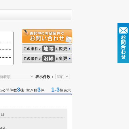
表示件数：
3
3
1-3
当公開件数
棟 空き数
件
棟表示
丁目
4分