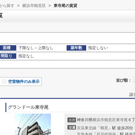
域から探す
>
横浜市鶴見区
>
東寺尾の賃貸
覧
面積
下限なし～上限なし
築年数
指定しない
間取り
指定なし
並び順：
空室物件のみ表示
該
グランドール東寺尾
神奈川県
横浜市鶴見区
東寺尾
６
住所
交通
京浜東北線
「
鶴見
」駅 徒歩20分
京急本線
「
花月総持寺
」駅 徒歩2