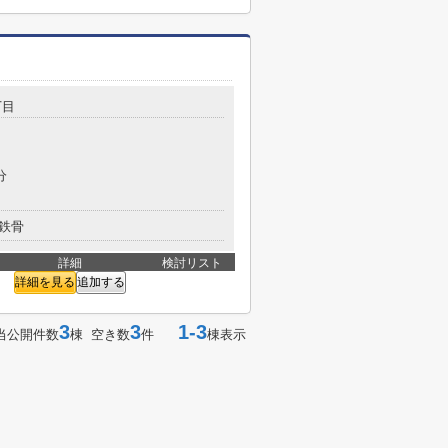
丁目
分
鉄骨
詳細
検討リスト
詳細を見る
追加する
3
3
1-3
当公開件数
棟 空き数
件
棟表示