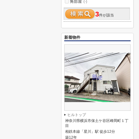
角部屋
(-)
3
件が該当
新着物件
ヒルトップ
神奈川県横浜市保土ケ谷区峰岡町１丁
目
相鉄本線「星川」駅 徒歩12分
築12年