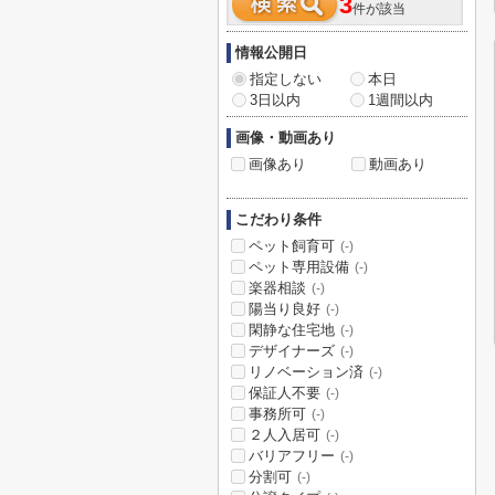
3
件が該当
情報公開日
指定しない
本日
3日以内
1週間以内
画像・動画あり
画像あり
動画あり
こだわり条件
ペット飼育可
(-)
ペット専用設備
(-)
楽器相談
(-)
陽当り良好
(-)
閑静な住宅地
(-)
デザイナーズ
(-)
リノベーション済
(-)
保証人不要
(-)
事務所可
(-)
２人入居可
(-)
バリアフリー
(-)
分割可
(-)