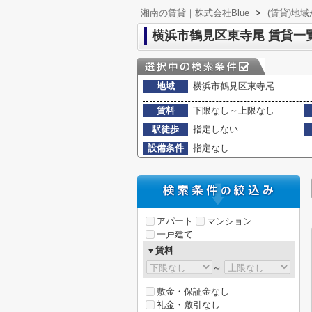
湘南の賃貸｜株式会社Blue
>
(賃貸)地
横浜市鶴見区東寺尾 賃貸一
地域
横浜市鶴見区東寺尾
賃料
下限なし～上限なし
駅徒歩
指定しない
設備条件
指定なし
アパート
マンション
一戸建て
▼賃料
～
敷金・保証金なし
礼金・敷引なし