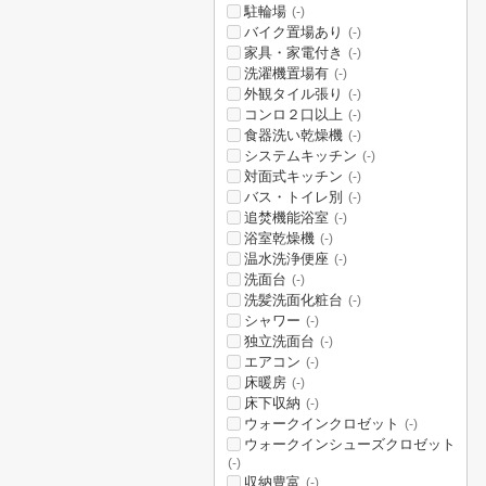
駐輪場
(-)
バイク置場あり
(-)
家具・家電付き
(-)
洗濯機置場有
(-)
外観タイル張り
(-)
コンロ２口以上
(-)
食器洗い乾燥機
(-)
システムキッチン
(-)
対面式キッチン
(-)
バス・トイレ別
(-)
追焚機能浴室
(-)
浴室乾燥機
(-)
温水洗浄便座
(-)
洗面台
(-)
洗髪洗面化粧台
(-)
シャワー
(-)
独立洗面台
(-)
エアコン
(-)
床暖房
(-)
床下収納
(-)
ウォークインクロゼット
(-)
ウォークインシューズクロゼット
(-)
収納豊富
(-)