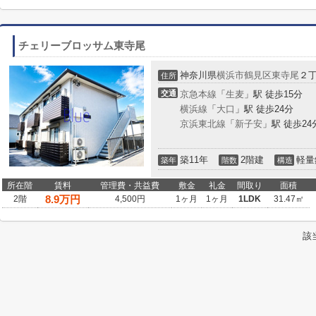
チェリーブロッサム東寺尾
神奈川県
横浜市鶴見区
東寺尾
２
住所
交通
京急本線
「
生麦
」駅 徒歩15分
横浜線
「
大口
」駅 徒歩24分
京浜東北線
「
新子安
」駅 徒歩24
築11年
2階建
軽量
築年
階数
構造
所在階
賃料
管理費・共益費
敷金
礼金
間取り
面積
8.9
万円
2階
4,500円
1ヶ月
1ヶ月
1LDK
31.47㎡
該