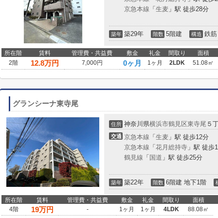
京急本線
「
生麦
」駅 徒歩28分
築29年
5階建
鉄筋
築年
階数
構造
所在階
賃料
管理費・共益費
敷金
礼金
間取り
面積
12.8
万円
0ヶ月
2階
7,000円
1ヶ月
2LDK
51.08㎡
グランシーナ東寺尾
神奈川県
横浜市鶴見区
東寺尾
５
住所
交通
京急本線
「
生麦
」駅 徒歩12分
京急本線
「
花月総持寺
」駅 徒歩1
鶴見線
「
国道
」駅 徒歩25分
築22年
6階建 地下1階
築年
階数
所在階
賃料
管理費・共益費
敷金
礼金
間取り
面積
19
万円
4階
-
1ヶ月
1ヶ月
4LDK
88.08㎡