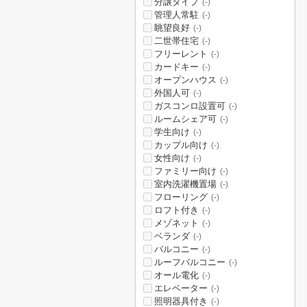
分譲タイプ
(-)
管理人常駐
(-)
眺望良好
(-)
二世帯住宅
(-)
フリーレント
(-)
カードキー
(-)
オープンハウス
(-)
外国人可
(-)
ガスコンロ設置可
(-)
ルームシェア可
(-)
学生向け
(-)
カップル向け
(-)
女性向け
(-)
ファミリー向け
(-)
室内洗濯機置場
(-)
フローリング
(-)
ロフト付き
(-)
メゾネット
(-)
ベランダ
(-)
バルコニー
(-)
ルーフバルコニー
(-)
オール電化
(-)
エレベーター
(-)
照明器具付き
(-)