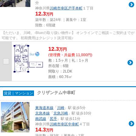
分
神奈川県
川崎市幸区
戸手本町
１丁目
12.3
万円
築年数：築24年 ｜募集中：
1室
階数：6階建
【ただいま、川崎。-Blueの取り扱い物件♪-】 オンラインでご相談～ご契約までが
可能です。 初期費用はクレジット決済可能♪
12.3
万
円
(管理費・共益費 11,000円)
敷：1.5ヶ月｜礼：1ヶ月
所在階：6階
間取り：2LDK
面積：60.76㎡
クリザンテム中幸町
賃貸｜マンション
東海道本線
「
川崎
」駅 徒歩5分
京急本線
「
京急川崎
」駅 徒歩10分
南武線
「
尻手
」駅 徒歩11分
神奈川県
川崎市幸区
中幸町
４丁目
14.3
万円
築年数：築3年 ｜募集中：
1室