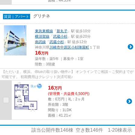
面積：44.55㎡
グリチネ
賃貸｜アパート
東急東横線
「
新丸子
」駅 徒歩10分
横須賀線
「
武蔵小杉
」駅 徒歩20分
南武線
「
武蔵小杉
」駅 徒歩12分
神奈川県
川崎市中原区
小杉陣屋町
１丁目
16
万円
築年数：築5年 ｜募集中：
1室
階数：3階建
【ただいま、横浜。-Blueの取り扱い物件♪-】 オンラインでご相談～ご契約までが
可能です。 初期費用はクレジット決済可能♪
16
万
円
(管理費・共益費 6,500円)
敷：0万円｜礼：2ヶ月
所在階：3階
間取り：1LDK
面積：41.21㎡
該当公開件数
146
棟 空き数
146
件
1-20
棟表示