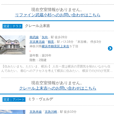
現在空室情報がありません。
リファイン武蔵小杉へのお問い合わせはこちら
クレール上末吉
賃貸｜テラス
南武線
「
矢向
」駅 徒歩28分
京浜東北線
「
鶴見
」駅 バス16分 「末吉橋」 停歩3分
神奈川県
横浜市鶴見区
上末吉
５丁目
-
築年数：築26年
階数：2階建
【住みたいまち。ただいま、横浜♪】 人生一度は横浜の雰囲気を味わいながら住
んでみたい。 都心へのアクセスを考えて横浜に住みたい。 横浜でのびのび充実し
た子育てをしたい。 Blueは...
現在空室情報がありません。
クレール上末吉へのお問い合わせはこちら
ミラ・ヴェルデ
賃貸｜アパート
京急本線
「
京急川崎
」駅 徒歩10分