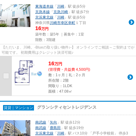
東海道本線
「
川崎
」駅 徒歩5分
京急本線
「
京急川崎
」駅 徒歩7分
京浜東北線
「
川崎
」駅 徒歩5分
神奈川県
川崎市幸区
幸町
１丁目
16
万円
築年数：築5年 ｜募集中：
1室
階数：3階建
【ただいま、川崎。-Blueの取り扱い物件♪-】 オンラインでご相談～ご契約までが
可能です。 初期費用はクレジット決済可能♪
16
万
円
(管理費・共益費 4,500円)
敷：1ヶ月｜礼：2ヶ月
所在階：2階
間取り：1LDK
面積：47.08㎡
グランシティセントレジデンス
賃貸｜マンション
南武線
「
矢向
」駅 徒歩12分
南武線
「
鹿島田
」駅 徒歩19分
京浜東北線
「
川崎
」駅 バス10分 「戸手小学校前」 停歩3