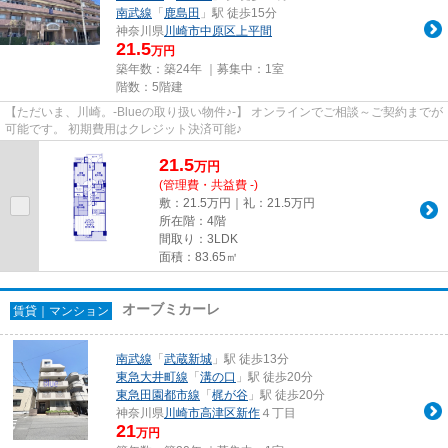
南武線
「
鹿島田
」駅 徒歩15分
神奈川県
川崎市中原区
上平間
21.5
万円
築年数：築24年 ｜募集中：
1室
階数：5階建
【ただいま、川崎。-Blueの取り扱い物件♪-】 オンラインでご相談～ご契約までが
可能です。 初期費用はクレジット決済可能♪
21.5
万
円
(管理費・共益費 -)
敷：21.5万円｜礼：21.5万円
所在階：4階
間取り：3LDK
面積：83.65㎡
オーブミカーレ
賃貸｜マンション
南武線
「
武蔵新城
」駅 徒歩13分
東急大井町線
「
溝の口
」駅 徒歩20分
東急田園都市線
「
梶が谷
」駅 徒歩20分
神奈川県
川崎市高津区
新作
４丁目
21
万円