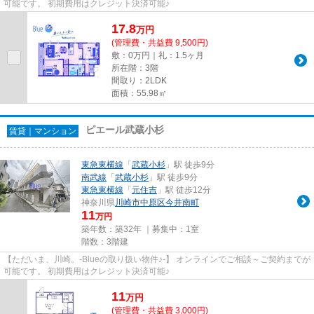
可能です。 初期費用はクレジット決済可能♪
17.8
万
円
(管理費・共益費 9,500円)
敷：0万円｜礼：1.5ヶ月
所在階：3階
間取り：2LDK
面積：55.98㎡
ピエール武蔵小杉
賃貸｜マンション
東急東横線
「
武蔵小杉
」駅 徒歩9分
南武線
「
武蔵小杉
」駅 徒歩9分
東急東横線
「
元住吉
」駅 徒歩12分
神奈川県
川崎市中原区
今井南町
11
万円
築年数：築32年 ｜募集中：
1室
階数：3階建
【ただいま、川崎。-Blueの取り扱い物件♪-】 オンラインでご相談～ご契約までが
可能です。 初期費用はクレジット決済可能♪
11
万
円
(管理費・共益費 3,000円)