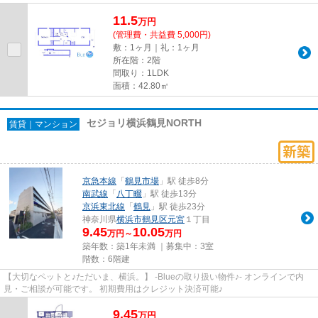
11.5
万
円
(管理費・共益費 5,000円)
敷：1ヶ月｜礼：1ヶ月
所在階：2階
間取り：1LDK
面積：42.80㎡
セジョリ横浜鶴見NORTH
賃貸｜マンション
京急本線
「
鶴見市場
」駅 徒歩8分
南武線
「
八丁畷
」駅 徒歩13分
京浜東北線
「
鶴見
」駅 徒歩23分
神奈川県
横浜市鶴見区
元宮
１丁目
9.45
10.05
万円～
万円
築年数：築1年未満 ｜募集中：
3室
階数：6階建
【大切なペットと♪ただいま、横浜。】 -Blueの取り扱い物件♪- オンラインで内
見・ご相談が可能です。 初期費用はクレジット決済可能♪
9.45
万
円