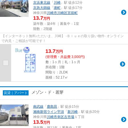
京浜東北線
「
川崎
」駅 徒歩12分
京急大師線
「
港町
」駅 徒歩17分
神奈川県
川崎市川崎区
宮前町
13.7
万円
築年数：築4年 ｜募集中：
1室
階数：2階建
【インターネット無料♪ただいま、川崎】 -Ｂｌｕｅの取り扱い物件- オンライン
で内見・ご相談が可能です！
13.7
万
円
(管理費・共益費 3,000円)
敷：1ヶ月｜礼：1ヶ月
所在階：1階
間取り：2LDK
面積：52.17㎡
メゾン・ド・若芽
賃貸｜アパート
南武線
「
鹿島田
」駅 徒歩15分
湘南新宿ライン宇須
「
新川崎
」駅 徒歩20分
神奈川県
川崎市幸区
古市場
１丁目
13.5
万円
築年数：築11年 ｜募集中：
1室