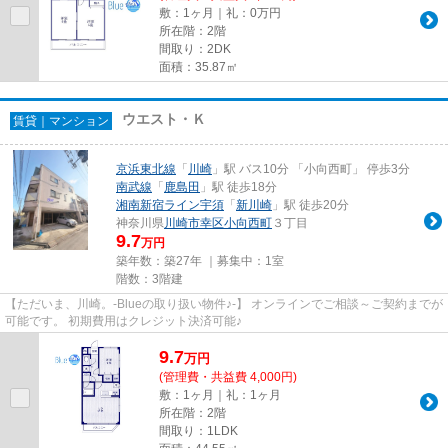
敷：1ヶ月｜礼：0万円
所在階：2階
間取り：2DK
面積：35.87㎡
ウエスト・Ｋ
賃貸｜マンション
京浜東北線
「
川崎
」駅 バス10分 「小向西町」 停歩3分
南武線
「
鹿島田
」駅 徒歩18分
湘南新宿ライン宇須
「
新川崎
」駅 徒歩20分
神奈川県
川崎市幸区
小向西町
３丁目
9.7
万円
築年数：築27年 ｜募集中：
1室
階数：3階建
【ただいま、川崎。-Blueの取り扱い物件♪-】 オンラインでご相談～ご契約までが
可能です。 初期費用はクレジット決済可能♪
9.7
万
円
(管理費・共益費 4,000円)
敷：1ヶ月｜礼：1ヶ月
所在階：2階
間取り：1LDK