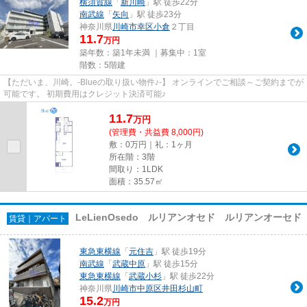
横須賀線
「
新川崎
」駅 徒歩22分
南武線
「
矢向
」駅 徒歩23分
神奈川県
川崎市幸区
小倉
２丁目
11.7
万円
築年数：築1年未満 ｜募集中：
1室
階数：5階建
【ただいま、川崎。-Blueの取り扱い物件♪-】 オンラインでご相談～ご契約までが
可能です。 初期費用はクレジット決済可能♪
11.7
万
円
(管理費・共益費 8,000円)
敷：0万円｜礼：1ヶ月
所在階：3階
間取り：1LDK
面積：35.57㎡
LeLienOsedo ルリアンオセド ルリアンオーセド
賃貸｜アパート
東急東横線
「
元住吉
」駅 徒歩19分
南武線
「
武蔵中原
」駅 徒歩15分
東急東横線
「
武蔵小杉
」駅 徒歩22分
神奈川県
川崎市中原区
井田杉山町
15.2
万円