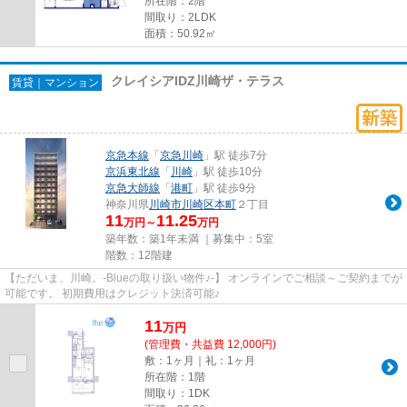
所在階：2階
間取り：2LDK
面積：50.92㎡
クレイシアIDZ川崎ザ・テラス
賃貸｜マンション
京急本線
「
京急川崎
」駅 徒歩7分
京浜東北線
「
川崎
」駅 徒歩10分
京急大師線
「
港町
」駅 徒歩9分
神奈川県
川崎市川崎区
本町
２丁目
11
11.25
万円～
万円
築年数：築1年未満 ｜募集中：
5室
階数：12階建
【ただいま、川崎。-Blueの取り扱い物件♪-】 オンラインでご相談～ご契約までが
可能です。 初期費用はクレジット決済可能♪
11
万
円
(管理費・共益費 12,000円)
敷：1ヶ月｜礼：1ヶ月
所在階：1階
間取り：1DK