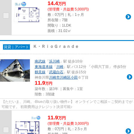
14.4
万
円
(管理費・共益費 5,000円)
敷：0万円｜礼：1ヶ月
所在階：7階
間取り：1LDK
面積：31.02㎡
Ｋ・ＲｉｏＧｒａｎｄｅ
賃貸｜アパート
南武線
「
浜川崎
」駅 徒歩10分
東海道本線
「
川崎
」駅 バス12分 「小田六丁目」 停歩5分
鶴見線
「
武蔵白石
」駅 徒歩15分
神奈川県
川崎市川崎区
小田
６丁目
11.9
万円
築年数：築3年 ｜募集中：
1室
階数：3階建
【ただいま、川崎。-Blueの取り扱い物件♪-】 オンラインでご相談～ご契約までが
可能です。 初期費用はクレジット決済可能♪
11.9
万
円
(管理費・共益費 3,000円)
敷：0万円｜礼：2.5ヶ月