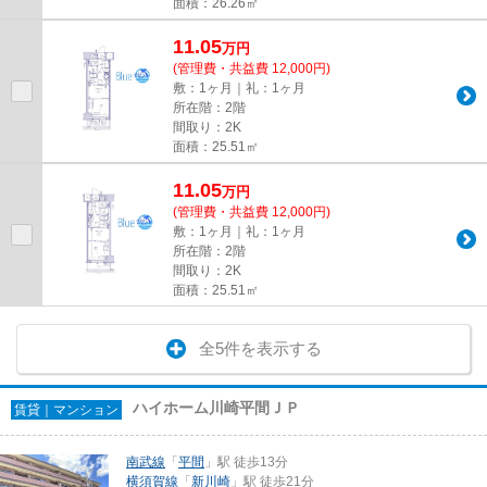
面積：26.26㎡
11.05
万
円
(管理費・共益費 12,000円)
敷：1ヶ月｜礼：1ヶ月
所在階：2階
間取り：2K
面積：25.51㎡
11.05
万
円
(管理費・共益費 12,000円)
敷：1ヶ月｜礼：1ヶ月
所在階：2階
間取り：2K
面積：25.51㎡
全5件を表示する
ハイホーム川崎平間ＪＰ
賃貸｜マンション
南武線
「
平間
」駅 徒歩13分
横須賀線
「
新川崎
」駅 徒歩21分