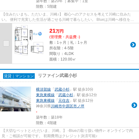
築年数：築20年 ｜募集中：
1室
階数：5階建
【住みたいまち。ただいま、川崎♪】 都心へのアクセスを考えて川崎に住みた
い。 便利で充実した生活が過ごせる川崎で暮らしたい。 Blueは川崎へ移住を考
えている方を全力で応援します。
21
万
円
(管理費・共益費 -)
敷：1ヶ月｜礼：1ヶ月
所在階：4-5階
間取り：4LDK
面積：120.00㎡
リファイン武蔵小杉
賃貸｜マンション
横須賀線
「
武蔵小杉
」駅 徒歩10分
東急東横線
「
武蔵小杉
」駅 徒歩12分
東急東横線
「
元住吉
」駅 徒歩12分
神奈川県
川崎市中原区
市ノ坪
-
築年数：築18年
階数：4階建
【大切なペットと♪ただいま、川崎。】 -Blueの取り扱い物件♪- オンラインで内
見・ご相談が可能です。 初期費用はクレジット決済可能♪