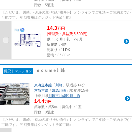
階数：5階建
【ただいま、川崎。-Blueの取り扱い物件♪-】 オンラインでご相談～ご契約までが
可能です。 初期費用はクレジット決済可能♪
14.3
万
円
(管理費・共益費 5,500円)
敷：1ヶ月｜礼：2ヶ月
所在階：4階
間取り：1LDK
面積：35.80㎡
ｅｃｕｍｅ川崎
賃貸｜マンション
東海道本線
「
川崎
」駅 徒歩14分
京急本線
「
京急川崎
」駅 徒歩15分
神奈川県
川崎市川崎区
新川通
14.4
万円
築年数：築5年 ｜募集中：
1室
階数：8階建
【ただいま、川崎。-Blueの取り扱い物件♪-】 オンラインでご相談～ご契約までが
可能です。 初期費用はクレジット決済可能♪