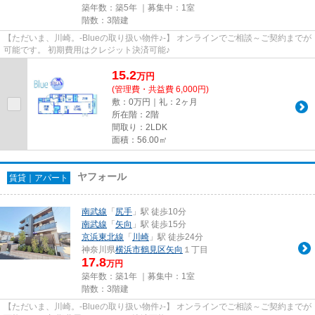
築年数：築5年 ｜募集中：
1室
階数：3階建
【ただいま、川崎。-Blueの取り扱い物件♪-】 オンラインでご相談～ご契約までが
可能です。 初期費用はクレジット決済可能♪
15.2
万
円
(管理費・共益費 6,000円)
敷：0万円｜礼：2ヶ月
所在階：2階
間取り：2LDK
面積：56.00㎡
ヤフォール
賃貸｜アパート
南武線
「
尻手
」駅 徒歩10分
南武線
「
矢向
」駅 徒歩15分
京浜東北線
「
川崎
」駅 徒歩24分
神奈川県
横浜市鶴見区
矢向
１丁目
17.8
万円
築年数：築1年 ｜募集中：
1室
階数：3階建
【ただいま、川崎。-Blueの取り扱い物件♪-】 オンラインでご相談～ご契約までが