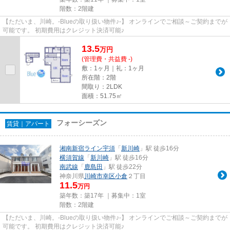
階数：2階建
【ただいま、川崎。-Blueの取り扱い物件♪-】 オンラインでご相談～ご契約までが
可能です。 初期費用はクレジット決済可能♪
13.5
万
円
(管理費・共益費 -)
敷：1ヶ月｜礼：1ヶ月
所在階：2階
間取り：2LDK
面積：51.75㎡
フォーシーズン
賃貸｜アパート
湘南新宿ライン宇須
「
新川崎
」駅 徒歩16分
横須賀線
「
新川崎
」駅 徒歩16分
南武線
「
鹿島田
」駅 徒歩22分
神奈川県
川崎市幸区
小倉
２丁目
11.5
万円
築年数：築17年 ｜募集中：
1室
階数：2階建
【ただいま、川崎。-Blueの取り扱い物件♪-】 オンラインでご相談～ご契約までが
可能です。 初期費用はクレジット決済可能♪