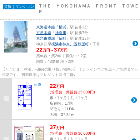
ＴＨＥ ＹＯＫＯＨＡＭＡ ＦＲＯＮＴ ＴＯＷＥ
賃貸｜マンション
Ｒ
東海道本線
「
横浜
」駅 徒歩3分
京急本線
「
神奈川
」駅 徒歩7分
東急東横線
「
反町
」駅 徒歩13分
神奈川県
横浜市神奈川区
鶴屋町
１丁目
22
37
万円～
万円
築年数：築2年 ｜募集中：
2室
階数：43階建 地下2階
【ただいま、横浜。-Blueの取り扱い物件♪-】 オンラインでご相談～ご契約までが
可能です。 初期費用はクレジット決済可能♪
22
万
円
(管理費・共益費 25,000円)
敷：1ヶ月｜礼：1ヶ月
所在階：17階
間取り：1LDK
面積：37.25㎡
37
万
円
(管理費・共益費 30,000円)
敷：1ヶ月｜礼：1ヶ月