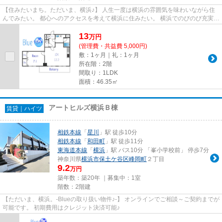
【住みたいまち。ただいま、横浜♪】 人生一度は横浜の雰囲気を味わいながら住
んでみたい。 都心へのアクセスを考えて横浜に住みたい。 横浜でのびのび充実し
た子育てをしたい。 Blueは...
13
万
円
(管理費・共益費 5,000円)
敷：1ヶ月｜礼：1ヶ月
所在階：2階
間取り：1LDK
面積：46.35㎡
アートヒルズ横浜Ｂ棟
賃貸｜ハイツ
相鉄本線
「
星川
」駅 徒歩10分
相鉄本線
「
和田町
」駅 徒歩11分
東海道本線
「
横浜
」駅 バス10分 「峯小学校前」 停歩7分
神奈川県
横浜市保土ケ谷区
峰岡町
２丁目
9.2
万円
築年数：築20年 ｜募集中：
1室
階数：2階建
【ただいま、横浜。-Blueの取り扱い物件♪-】 オンラインでご相談～ご契約までが
可能です。 初期費用はクレジット決済可能♪