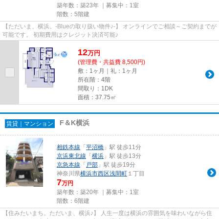
築年数：築23年 ｜募集中：
1室
階数：5階建
【ただいま、横浜。-Blueの取り扱い物件♪-】 オンラインでご相談～ご契約までが
可能です。 初期費用はクレジット決済可能♪
12
万
円
(管理費・共益費 8,500円)
敷：1ヶ月｜礼：1ヶ月
所在階：4階
間取り：1DK
面積：37.75㎡
F＆K横浜
賃貸｜マンション
相鉄本線
「
平沼橋
」駅 徒歩11分
京浜東北線
「
横浜
」駅 徒歩13分
京急本線
「
戸部
」駅 徒歩19分
神奈川県
横浜市西区
浅間町
１丁目
7
万円
築年数：築20年 ｜募集中：
1室
階数：6階建
【住みたいまち。ただいま、横浜♪】 人生一度は横浜の雰囲気を味わいながら住