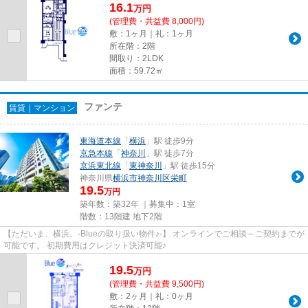
16.1
万
円
(管理費・共益費 8,000円)
敷：1ヶ月｜礼：1ヶ月
所在階：2階
間取り：2LDK
面積：59.72㎡
ファンテ
賃貸｜マンション
東海道本線
「
横浜
」駅 徒歩9分
京急本線
「
神奈川
」駅 徒歩7分
京浜東北線
「
東神奈川
」駅 徒歩15分
神奈川県
横浜市神奈川区
栄町
19.5
万円
築年数：築32年 ｜募集中：
1室
階数：13階建 地下2階
【ただいま、横浜。-Blueの取り扱い物件♪-】 オンラインでご相談～ご契約までが
可能です。 初期費用はクレジット決済可能♪
19.5
万
円
(管理費・共益費 9,500円)
敷：2ヶ月｜礼：0ヶ月