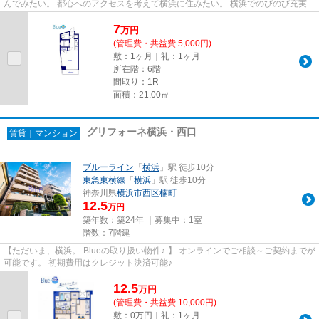
んでみたい。 都心へのアクセスを考えて横浜に住みたい。 横浜でのびのび充実し
た子育てをしたい。 Blueは...
7
万
円
(管理費・共益費 5,000円)
敷：1ヶ月｜礼：1ヶ月
所在階：6階
間取り：1R
面積：21.00㎡
グリフォーネ横浜・西口
賃貸｜マンション
ブルーライン
「
横浜
」駅 徒歩10分
東急東横線
「
横浜
」駅 徒歩10分
神奈川県
横浜市西区
楠町
12.5
万円
築年数：築24年 ｜募集中：
1室
階数：7階建
【ただいま、横浜。-Blueの取り扱い物件♪-】 オンラインでご相談～ご契約までが
可能です。 初期費用はクレジット決済可能♪
12.5
万
円
(管理費・共益費 10,000円)
敷：0万円｜礼：1ヶ月