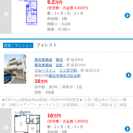
9.2
万
円
(管理費・共益費 4,000円)
敷：1ヶ月｜礼：2ヶ月
所在階：1階
間取り：1LDK
面積：37.88㎡
フォレスト
賃貸｜マンション
東急東横線
「
横浜
」駅 徒歩8分
東急東横線
「
反町
」駅 徒歩14分
ブルーライン
「
三ツ沢下町
」駅 徒歩21分
神奈川県
横浜市神奈川区
台町
16
万円
築年数：築3年 ｜募集中：
1室
階数：3階建
★CMでもお馴染みBlue取扱いASAHI KASEI賃貸★ 人生一度は住んでみたい横
浜・川崎エリア〃^^〃 オンラインでごお部屋探し～ご内見～ご契約までご相談可
能。 Blueでは初期費用クレジット...
16
万
円
(管理費・共益費 7,000円)
敷：1ヶ月｜礼：2ヶ月
所在階：3階