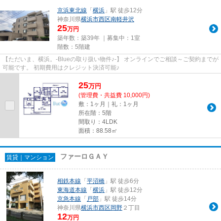
京浜東北線
「
横浜
」駅 徒歩12分
神奈川県
横浜市西区
南軽井沢
25
万円
築年数：築39年 ｜募集中：
1室
階数：5階建
【ただいま、横浜。-Blueの取り扱い物件♪-】 オンラインでご相談～ご契約までが
可能です。 初期費用はクレジット決済可能♪
25
万
円
(管理費・共益費 10,000円)
敷：1ヶ月｜礼：1ヶ月
所在階：5階
間取り：4LDK
面積：88.58㎡
ファーロＧＡＹ
賃貸｜マンション
相鉄本線
「
平沼橋
」駅 徒歩6分
東海道本線
「
横浜
」駅 徒歩12分
京急本線
「
戸部
」駅 徒歩14分
神奈川県
横浜市西区
岡野
２丁目
12
万円