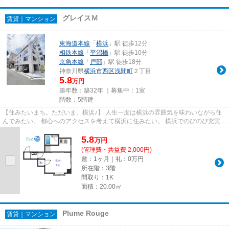
グレイスＭ
賃貸｜マンション
東海道本線
「
横浜
」駅 徒歩12分
相鉄本線
「
平沼橋
」駅 徒歩10分
京急本線
「
戸部
」駅 徒歩18分
神奈川県
横浜市西区
浅間町
２丁目
5.8
万円
築年数：築32年 ｜募集中：
1室
階数：5階建
【住みたいまち。ただいま、横浜♪】 人生一度は横浜の雰囲気を味わいながら住
んでみたい。 都心へのアクセスを考えて横浜に住みたい。 横浜でのびのび充実し
た子育てをしたい。 Blueは...
5.8
万
円
(管理費・共益費 2,000円)
敷：1ヶ月｜礼：0万円
所在階：3階
間取り：1K
面積：20.00㎡
Plume Rouge
賃貸｜マンション