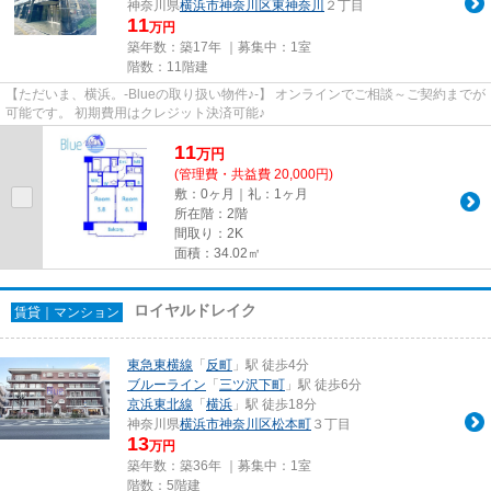
神奈川県
横浜市神奈川区
東神奈川
２丁目
11
万円
築年数：築17年 ｜募集中：
1室
階数：11階建
【ただいま、横浜。-Blueの取り扱い物件♪-】 オンラインでご相談～ご契約までが
可能です。 初期費用はクレジット決済可能♪
11
万
円
(管理費・共益費 20,000円)
敷：0ヶ月｜礼：1ヶ月
所在階：2階
間取り：2K
面積：34.02㎡
ロイヤルドレイク
賃貸｜マンション
東急東横線
「
反町
」駅 徒歩4分
ブルーライン
「
三ツ沢下町
」駅 徒歩6分
京浜東北線
「
横浜
」駅 徒歩18分
神奈川県
横浜市神奈川区
松本町
３丁目
13
万円
築年数：築36年 ｜募集中：
1室
階数：5階建