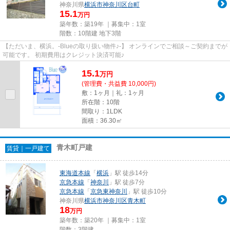
神奈川県
横浜市神奈川区
台町
15.1
万円
築年数：築19年 ｜募集中：
1室
階数：10階建 地下3階
【ただいま、横浜。-Blueの取り扱い物件♪-】 オンラインでご相談～ご契約までが
可能です。 初期費用はクレジット決済可能♪
15.1
万
円
(管理費・共益費 10,000円)
敷：1ヶ月｜礼：1ヶ月
所在階：10階
間取り：1LDK
面積：36.30㎡
青木町戸建
賃貸｜一戸建て
東海道本線
「
横浜
」駅 徒歩14分
京急本線
「
神奈川
」駅 徒歩7分
京急本線
「
京急東神奈川
」駅 徒歩10分
神奈川県
横浜市神奈川区
青木町
18
万円
築年数：築20年 ｜募集中：
1室
階数：3階建