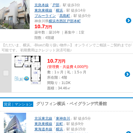
京急本線
「
戸部
」駅 徒歩3分
東急東横線
「
横浜
」駅 徒歩14分
ブルーライン
「
高島町
」駅 徒歩5分
神奈川県
横浜市西区
戸部本町
10.7
万円
築年数：築16年 ｜募集中：
1室
階数：4階建
【ただいま、横浜。-Blueの取り扱い物件♪-】 オンラインでご相談～ご契約までが
可能です。 初期費用はクレジット決済可能♪
10.7
万
円
(管理費・共益費 4,000円)
敷：1ヶ月｜礼：1.5ヶ月
所在階：4階
間取り：1LDK
面積：34.46㎡
グリフィン横浜・ベイグランデ弐番館
賃貸｜マンション
京浜東北線
「
東神奈川
」駅 徒歩5分
東急東横線
「
反町
」駅 徒歩9分
東海道本線
「
横浜
」駅 徒歩15分