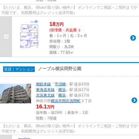
【ただいま、横浜。-Blueの取り扱い物件♪-】 オンラインでご相談～ご契約までが
可能です。 初期費用はクレジット決済可能♪
18
万
円
(管理費・共益費 -)
敷：1ヶ月｜礼：2ヶ月
所在階：1階
間取り：3LDK
面積：77.83㎡
ノーブル横浜岡野公園
賃貸｜マンション
相鉄本線
「
平沼橋
」駅 徒歩10分
東海道本線
「
横浜
」駅 徒歩17分
京浜東北線
「
横浜
」駅 徒歩17分
神奈川県
横浜市西区
浅間町
３丁目
16.1
万円
築年数：築29年 ｜募集中：
1室
階数：7階建
【ただいま、横浜。-Blueの取り扱い物件♪-】 オンラインでご相談～ご契約までが
可能です。 初期費用はクレジット決済可能♪