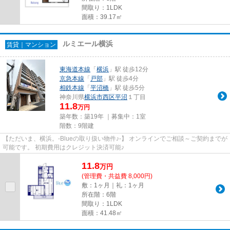
間取り：1LDK
面積：39.17㎡
ルミエール横浜
賃貸｜マンション
東海道本線
「
横浜
」駅 徒歩12分
京急本線
「
戸部
」駅 徒歩4分
相鉄本線
「
平沼橋
」駅 徒歩5分
神奈川県
横浜市西区
平沼
１丁目
11.8
万円
築年数：築19年 ｜募集中：
1室
階数：9階建
【ただいま、横浜。-Blueの取り扱い物件♪-】 オンラインでご相談～ご契約までが
可能です。 初期費用はクレジット決済可能♪
11.8
万
円
(管理費・共益費 8,000円)
敷：1ヶ月｜礼：1ヶ月
所在階：6階
間取り：1LDK
面積：41.48㎡