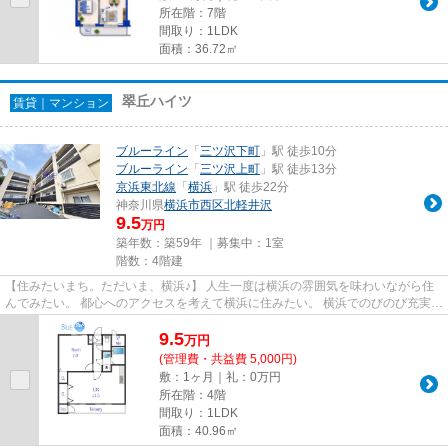
所在階：7階
間取り：1LDK
面積：36.72㎡
翠丘ハイツ
賃貸｜マンション
ブルーライン
「
三ツ沢下町
」駅 徒歩10分
ブルーライン
「
三ツ沢上町
」駅 徒歩13分
京浜東北線
「
横浜
」駅 徒歩22分
神奈川県
横浜市西区
北軽井沢
9.5
万円
築年数：築59年 ｜募集中：
1室
階数：4階建
【住みたいまち。ただいま、横浜♪】 人生一度は横浜の雰囲気を味わいながら住
んでみたい。 都心へのアクセスを考えて横浜に住みたい。 横浜でのびのび充実し
た子育てをしたい。 Blueは...
9.5
万
円
(管理費・共益費 5,000円)
敷：1ヶ月｜礼：0万円
所在階：4階
間取り：1LDK
面積：40.96㎡