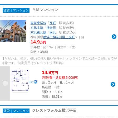
ＹＭマンション
賃貸｜マンション
東急東横線
「
反町
」駅 徒歩4分
京急本線
「
神奈川
」駅 徒歩8分
京浜東北線
「
横浜
」駅 徒歩15分
神奈川県
横浜市神奈川区
上反町
２丁目
14.9
万円
築年数：築37年 ｜募集中：
1室
階数：3階建
【ただいま、横浜。-Blueの取り扱い物件♪-】 オンラインでご相談～ご契約までが
可能です。 初期費用はクレジット決済可能♪
14.9
万
円
(管理費・共益費 6,000円)
敷：2ヶ月｜礼：1ヶ月
所在階：3階
間取り：2LDK
面積：48.51㎡
クレストフォルム横浜平沼
賃貸｜マンション