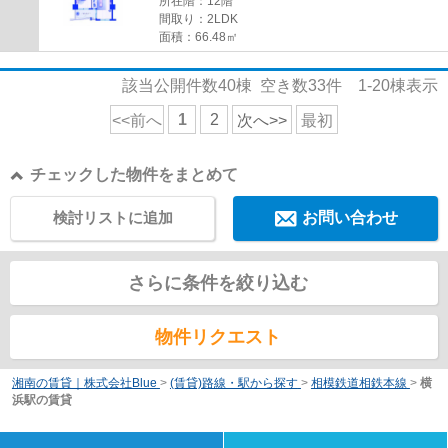
所在階：12階
間取り：2LDK
面積：66.48㎡
該当公開件数
40
棟 空き数
33
件
1-20
棟表示
1
2
<<前へ
次へ>>
最初
チェックした物件をまとめて
検討リストに追加
お問い合わせ
さらに条件を絞り込む
物件リクエスト
湘南の賃貸｜株式会社Blue
>
(賃貸)路線・駅から探す
>
相模鉄道相鉄本線
>
横
浜駅の賃貸