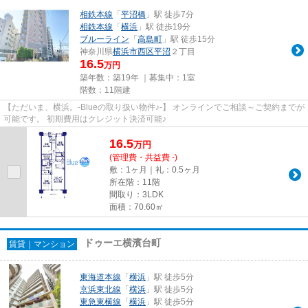
相鉄本線
「
平沼橋
」駅 徒歩7分
相鉄本線
「
横浜
」駅 徒歩19分
ブルーライン
「
高島町
」駅 徒歩15分
神奈川県
横浜市西区
平沼
２丁目
16.5
万円
築年数：築19年 ｜募集中：
1室
階数：11階建
【ただいま、横浜。-Blueの取り扱い物件♪-】 オンラインでご相談～ご契約までが
可能です。 初期費用はクレジット決済可能♪
16.5
万
円
(管理費・共益費 -)
敷：1ヶ月｜礼：0.5ヶ月
所在階：11階
間取り：3LDK
面積：70.60㎡
ドゥーエ横濱台町
賃貸｜マンション
東海道本線
「
横浜
」駅 徒歩5分
京浜東北線
「
横浜
」駅 徒歩5分
東急東横線
「
横浜
」駅 徒歩5分