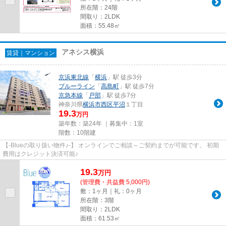
所在階：24階
間取り：2LDK
面積：55.48㎡
アネシス横浜
賃貸｜マンション
京浜東北線
「
横浜
」駅 徒歩3分
ブルーライン
「
高島町
」駅 徒歩7分
京急本線
「
戸部
」駅 徒歩7分
神奈川県
横浜市西区
平沼
１丁目
19.3
万円
築年数：築24年 ｜募集中：
1室
階数：10階建
【-Blueの取り扱い物件♪-】 オンラインでご相談～ご契約までが可能です。 初期
費用はクレジット決済可能♪
19.3
万
円
(管理費・共益費 5,000円)
敷：1ヶ月｜礼：0ヶ月
所在階：3階
間取り：2LDK
面積：61.53㎡