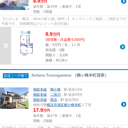
8.9
万円
築年数：築15年 ｜募集中：
1室
階数：2階建
【ただいま、横浜。-Blueの取り扱い物件♪-】 オンラインでご相談～ご契約までが
可能です。 初期費用はクレジット決済可能♪
8.9
万
円
(管理費・共益費 6,000円)
敷：0万円｜礼：1ヶ月
所在階：1階
間取り：1LDK
面積：40.28㎡
Solana Tsurugamine （鶴ヶ峰本町貸家）
賃貸｜一戸建て
相鉄本線
「
鶴ケ峰
」駅 徒歩13分
相鉄本線
「
二俣川
」駅 徒歩29分
相鉄本線
「
西谷
」駅 徒歩29分
神奈川県
横浜市旭区
鶴ケ峰本町
２丁目
17.9
万円
築年数：築47年 ｜募集中：
1室
階数：2階建