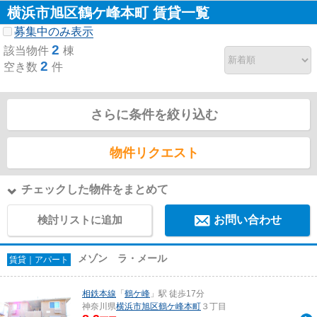
横浜市旭区鶴ケ峰本町 賃貸一覧
募集中のみ表示
2
該当物件
棟
2
空き数
件
さらに条件を絞り込む
物件リクエスト
チェックした物件をまとめて
検討リストに追加
お問い合わせ
メゾン ラ・メール
賃貸｜アパート
相鉄本線
「
鶴ケ峰
」駅 徒歩17分
神奈川県
横浜市旭区
鶴ケ峰本町
３丁目