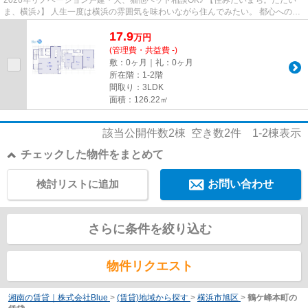
2026年リノベーション戸建・犬、猫他ペット相談OK♪ 【住みたいまち。ただい
ま、横浜♪】 人生一度は横浜の雰囲気を味わいながら住んでみたい。 都心へのア
クセスを考えて横浜に住みたい...
17.9
万
円
(管理費・共益費 -)
敷：0ヶ月｜礼：0ヶ月
所在階：1-2階
間取り：3LDK
面積：126.22㎡
該当公開件数
2
棟 空き数
2
件
1-2
棟表示
チェックした物件をまとめて
検討リストに追加
お問い合わせ
さらに条件を絞り込む
物件リクエスト
湘南の賃貸｜株式会社Blue
>
(賃貸)地域から探す
>
横浜市旭区
>
鶴ケ峰本町の