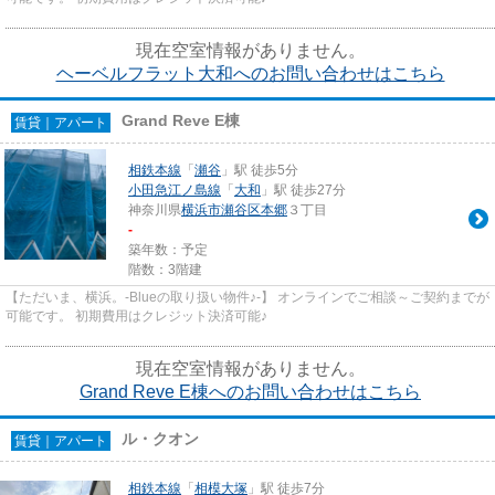
現在空室情報がありません。
ヘーベルフラット大和へのお問い合わせはこちら
Grand Reve E棟
賃貸｜アパート
相鉄本線
「
瀬谷
」駅 徒歩5分
小田急江ノ島線
「
大和
」駅 徒歩27分
神奈川県
横浜市瀬谷区
本郷
３丁目
-
築年数：予定
階数：3階建
【ただいま、横浜。-Blueの取り扱い物件♪-】 オンラインでご相談～ご契約までが
可能です。 初期費用はクレジット決済可能♪
現在空室情報がありません。
Grand Reve E棟へのお問い合わせはこちら
ル・クオン
賃貸｜アパート
相鉄本線
「
相模大塚
」駅 徒歩7分