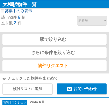
大和駅物件一覧
募集中のみ表示
6
該当物件
棟
2
空き数
件
駅で絞り込む
さらに条件を絞り込む
物件リクエスト
チェックした物件をまとめて
検討リストに追加
お問い合わせ
Viola.KⅡ
賃貸｜マンション