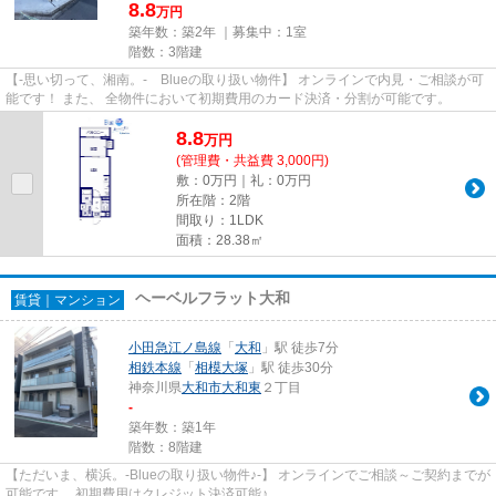
8.8
万円
築年数：築2年 ｜募集中：
1室
階数：3階建
【-思い切って、湘南。- Blueの取り扱い物件】 オンラインで内見・ご相談が可
能です！ また、 全物件において初期費用のカード決済・分割が可能です。
8.8
万
円
(管理費・共益費 3,000円)
敷：0万円｜礼：0万円
所在階：2階
間取り：1LDK
面積：28.38㎡
ヘーベルフラット大和
賃貸｜マンション
小田急江ノ島線
「
大和
」駅 徒歩7分
相鉄本線
「
相模大塚
」駅 徒歩30分
神奈川県
大和市
大和東
２丁目
-
築年数：築1年
階数：8階建
【ただいま、横浜。-Blueの取り扱い物件♪-】 オンラインでご相談～ご契約までが
可能です。 初期費用はクレジット決済可能♪