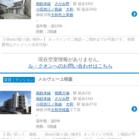
相鉄本線
「
さがみ野
」駅 徒歩18分
小田急江ノ島線
「
大和
」駅 徒歩29分
神奈川県
大和市
上草柳
-
築年数：築10年
階数：2階建
【-Blueの取り扱い物件♪-】 オンラインでご相談～ご契約までが可能です。 初期
費用はクレジット決済可能♪
現在空室情報がありません。
ル・クオンへのお問い合わせはこちら
メルヴェーユ桜森
賃貸｜マンション
相鉄本線
「
相模大塚
」駅 徒歩2分
相鉄本線
「
さがみ野
」駅 徒歩14分
小田急江ノ島線
「
大和
」駅 徒歩27分
神奈川県
大和市
桜森
３丁目
-
築年数：築9年
階数：5階建
【-思い切って、湘南。- Blueの取り扱い物件】 オンラインで内見・ご相談が可