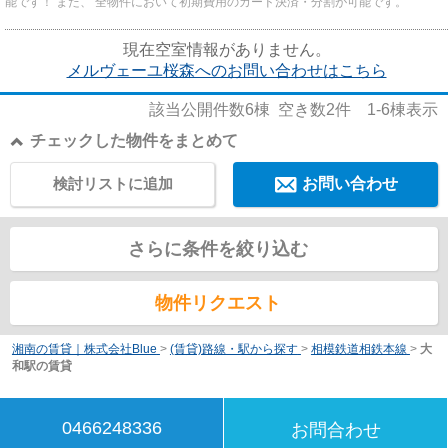
能です！ また、 全物件において初期費用のカード決済・分割が可能です。
現在空室情報がありません。
メルヴェーユ桜森へのお問い合わせはこちら
該当公開件数
6
棟 空き数
2
件
1-6
棟表示
チェックした物件をまとめて
検討リストに追加
お問い合わせ
さらに条件を絞り込む
物件リクエスト
湘南の賃貸｜株式会社Blue
>
(賃貸)路線・駅から探す
>
相模鉄道相鉄本線
>
大
和駅の賃貸
0466248336
お問合わせ