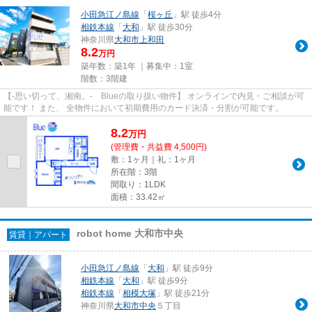
小田急江ノ島線
「
桜ヶ丘
」駅 徒歩4分
相鉄本線
「
大和
」駅 徒歩30分
神奈川県
大和市
上和田
8.2
万円
築年数：築1年 ｜募集中：
1室
階数：3階建
【-思い切って、湘南。- Blueの取り扱い物件】 オンラインで内見・ご相談が可
能です！ また、 全物件において初期費用のカード決済・分割が可能です。
8.2
万
円
(管理費・共益費 4,500円)
敷：1ヶ月｜礼：1ヶ月
所在階：3階
間取り：1LDK
面積：33.42㎡
robot home 大和市中央
賃貸｜アパート
小田急江ノ島線
「
大和
」駅 徒歩9分
相鉄本線
「
大和
」駅 徒歩9分
相鉄本線
「
相模大塚
」駅 徒歩21分
神奈川県
大和市
中央
５丁目