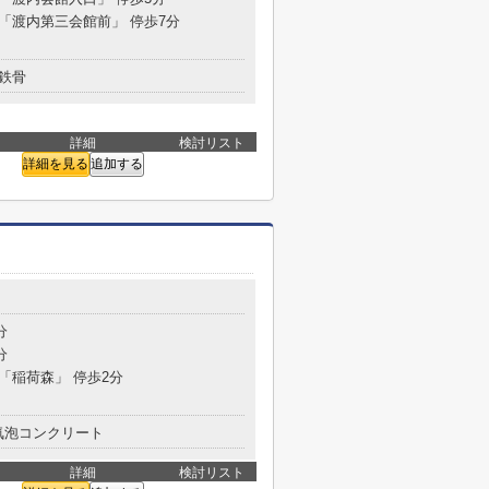
 「渡内第三会館前」 停歩7分
鉄骨
詳細
検討リスト
詳細を見る
追加する
分
分
 「稲荷森」 停歩2分
気泡コンクリート
詳細
検討リスト