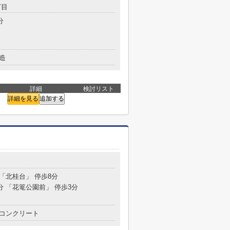
丁目
分
造
詳細
検討リスト
詳細を見る
追加する
 「北桂台」 停歩8分
分 「花篭公園前」 停歩3分
コンクリート