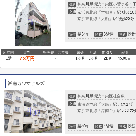
神奈川県
横浜市栄区
小菅ケ谷
１
住所
交通
京浜東北線
「
本郷台
」駅 徒歩10
京浜東北線
「
大船
」駅 徒歩23分
築34年
3階建
鉄骨
築年
階数
構造
所在階
賃料
管理費・共益費
敷金
礼金
間取り
面積
7.3
万円
1階
-
1ヶ月
1ヶ月
2DK
45.00㎡
湘南カワマヒルズ
神奈川県
横浜市栄区
桂台東
住所
交通
東海道本線
「
大船
」駅 バス17分
京浜東北線
「
港南台
」駅 バス22
築40年
4階建
鉄筋
築年
階数
構造