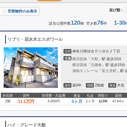
並び順：
空室物件のみ表示
120
76
1-30
該当公開件数
棟 空き数
件
リブリ・花水木エスポワール
神奈川県
鎌倉市
小袋谷
２丁目
住所
交通
横須賀線
「
大船
」駅 徒歩15分
横須賀線
「
北鎌倉
」駅 徒歩15分
湘南モノレール
「
富士見町
」駅 
築9年
2階建
木造
築年
階数
構造
所在階
賃料
管理費・共益費
敷金
礼金
間取り
面積
11.1
万円
0ヶ月
2階
4,000円
1ヶ月
1LDK
47.64㎡
ハイ・グレード大船