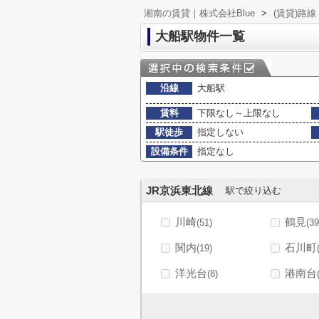
湘南の賃貸｜株式会社Blue
>
(賃貸)路
大船駅物件一覧
沿線
大船駅
賃料
下限なし～上限なし
駅徒歩
指定しない
設備条件
指定なし
JR京浜東北線
駅で絞り込む
川崎
鶴見
(51)
(39
関内
石川町
(19)
洋光台
港南台
(8)