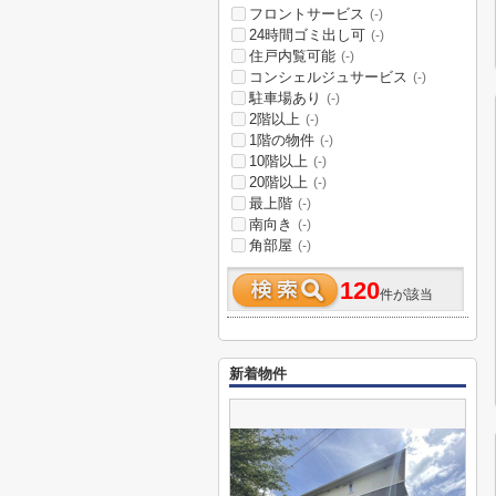
フロントサービス
(-)
24時間ゴミ出し可
(-)
住戸内覧可能
(-)
コンシェルジュサービス
(-)
駐車場あり
(-)
2階以上
(-)
1階の物件
(-)
10階以上
(-)
20階以上
(-)
最上階
(-)
南向き
(-)
角部屋
(-)
120
件が該当
新着物件