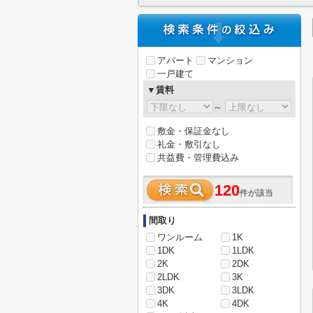
アパート
マンション
一戸建て
▼賃料
～
敷金・保証金なし
礼金・敷引なし
共益費・管理費込み
120
件が該当
間取り
ワンルーム
1K
1DK
1LDK
2K
2DK
2LDK
3K
3DK
3LDK
4K
4DK