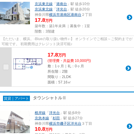
京浜東北線
「
港南台
」駅 徒歩10分
京浜東北線
「
洋光台
」駅 徒歩20分
神奈川県
横浜市港南区
港南台
２丁目
17.8
万円
築年数：築1年未満 ｜募集中：
1室
階数：3階建
【ただいま、横浜。-Blueの取り扱い物件♪-】 オンラインでご相談～ご契約までが
可能です。 初期費用はクレジット決済可能♪
17.8
万
円
(管理費・共益費 10,000円)
敷：1ヶ月｜礼：0ヶ月
所在階：2階
間取り：2LDK
面積：57.16㎡
タウンシャトルⅡ
賃貸｜アパート
根岸線
「
洋光台
」駅 徒歩8分
京急本線
「
杉田
」駅 徒歩27分
神奈川県
横浜市磯子区
洋光台
３丁目
10.8
万円