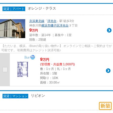
オレンジ・テラス
賃貸｜アパート
京浜東北線
「
洋光台
」駅 徒歩3分
神奈川県
横浜市磯子区
洋光台
３丁目
9
万円
築年数：築14年 ｜募集中：
1室
階数：2階建
【ただいま、横浜。-Blueの取り扱い物件♪-】 オンラインでご相談～ご契約までが
可能です。 初期費用はクレジット決済可能♪
9
万
円
(管理費・共益費 1,000円)
敷：1ヶ月｜礼：1ヶ月
所在階：1階
間取り：1DK
面積：33.00㎡
リビオン
賃貸｜マンション