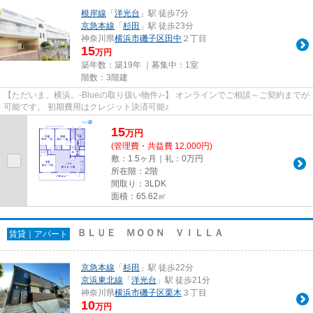
根岸線
「
洋光台
」駅 徒歩7分
京急本線
「
杉田
」駅 徒歩23分
神奈川県
横浜市磯子区
田中
２丁目
15
万円
築年数：築19年 ｜募集中：
1室
階数：3階建
【ただいま、横浜。-Blueの取り扱い物件♪-】 オンラインでご相談～ご契約までが
可能です。 初期費用はクレジット決済可能♪
15
万
円
(管理費・共益費 12,000円)
敷：1.5ヶ月｜礼：0万円
所在階：2階
間取り：3LDK
面積：65.62㎡
ＢＬＵＥ ＭＯＯＮ ＶＩＬＬＡ
賃貸｜アパート
京急本線
「
杉田
」駅 徒歩22分
京浜東北線
「
洋光台
」駅 徒歩21分
神奈川県
横浜市磯子区
栗木
３丁目
10
万円