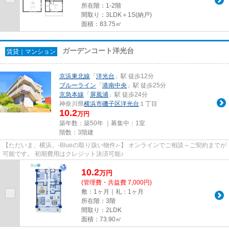
所在階：1-2階
間取り：3LDK＋1S(納戸)
面積：83.75㎡
ガーデンコート洋光台
賃貸｜マンション
京浜東北線
「
洋光台
」駅 徒歩12分
ブルーライン
「
港南中央
」駅 徒歩25分
京急本線
「
屏風浦
」駅 徒歩24分
神奈川県
横浜市磯子区
洋光台
１丁目
10.2
万円
築年数：築50年 ｜募集中：
1室
階数：3階建
【ただいま、横浜。-Blueの取り扱い物件♪-】 オンラインでご相談～ご契約までが
可能です。 初期費用はクレジット決済可能♪
10.2
万
円
(管理費・共益費 7,000円)
敷：1ヶ月｜礼：1ヶ月
所在階：3階
間取り：2LDK
面積：73.90㎡