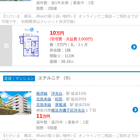
築年数：築1年未満 ｜募集中：
1室
階数：2階建
【ただいま、横浜。-Blueの取り扱い物件♪-】 オンラインでご相談～ご契約までが
可能です。 初期費用はクレジット決済可能♪
10
万
円
(管理費・共益費 3,000円)
敷：0万円｜礼：1ヶ月
所在階：1階
間取り：1LDK
面積：38.18㎡
エテルニテ （S）
賃貸｜マンション
根岸線
「
洋光台
」駅 徒歩13分
京急本線
「
杉田
」駅 徒歩20分
京急本線
「
屏風浦
」駅 徒歩23分
神奈川県
横浜市磯子区
洋光台
１丁目
11
万円
築年数：築25年 ｜募集中：
1室
階数：6階建
【ただいま、横浜。-Blueの取り扱い物件♪-】 オンラインでご相談～ご契約までが