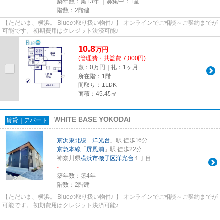
築年数：築13年 ｜募集中：
1室
階数：2階建
【ただいま、横浜。-Blueの取り扱い物件♪-】 オンラインでご相談～ご契約までが
可能です。 初期費用はクレジット決済可能♪
10.8
万
円
(管理費・共益費 7,000円)
敷：0万円｜礼：1ヶ月
所在階：1階
間取り：1LDK
面積：45.45㎡
WHITE BASE YOKODAI
賃貸｜アパート
京浜東北線
「
洋光台
」駅 徒歩16分
京急本線
「
屏風浦
」駅 徒歩22分
神奈川県
横浜市磯子区
洋光台
１丁目
-
築年数：築4年
階数：2階建
【ただいま、横浜。-Blueの取り扱い物件♪-】 オンラインでご相談～ご契約までが
可能です。 初期費用はクレジット決済可能♪