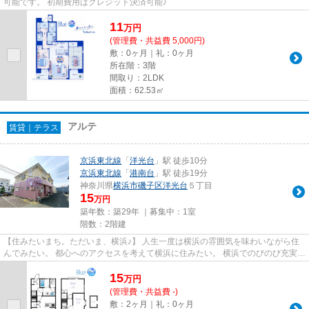
可能です。 初期費用はクレジット決済可能♪
11
万
円
(管理費・共益費 5,000円)
敷：0ヶ月｜礼：0ヶ月
所在階：3階
間取り：2LDK
面積：62.53㎡
アルテ
賃貸｜テラス
京浜東北線
「
洋光台
」駅 徒歩10分
京浜東北線
「
港南台
」駅 徒歩19分
神奈川県
横浜市磯子区
洋光台
５丁目
15
万円
築年数：築29年 ｜募集中：
1室
階数：2階建
【住みたいまち。ただいま、横浜♪】 人生一度は横浜の雰囲気を味わいながら住
んでみたい。 都心へのアクセスを考えて横浜に住みたい。 横浜でのびのび充実し
た子育てをしたい。 Blueは...
15
万
円
(管理費・共益費 -)
敷：2ヶ月｜礼：0ヶ月