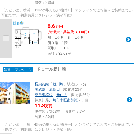
階数：2階建
【ただいま、横浜。-Blueの取り扱い物件♪-】 オンラインでご相談～ご契約までが
可能です。 初期費用はクレジット決済可能♪
8.6
万
円
(管理費・共益費 3,000円)
敷：1ヶ月｜礼：1ヶ月
所在階：1階
間取り：1DK
面積：32.68㎡
ドミール新川崎
賃貸｜マンション
横須賀線
「
新川崎
」駅 徒歩17分
南武線
「
鹿島田
」駅 徒歩23分
東急東横線
「
元住吉
」駅 徒歩26分
神奈川県
川崎市幸区
南加瀬
２丁目
11.8
万円
築年数：築13年 ｜募集中：
1室
階数：3階建
【ただいま、川崎。-Blueの取り扱い物件♪-】 オンラインでご相談～ご契約までが
可能です。 初期費用はクレジット決済可能♪