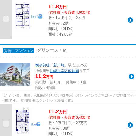
11.8
万
円
(管理費・共益費 4,000円)
敷：1ヶ月｜礼：2ヶ月
所在階：2階
間取り：2LDK
面積：49.05㎡
グリシーヌ・Ｍ
賃貸｜マンション
横須賀線
「
新川崎
」駅 徒歩25分
神奈川県
川崎市幸区
南加瀬
５丁目
11.2
万円
築年数：築13年 ｜募集中：
1室
階数：4階建
【ただいま、川崎。-Blueの取り扱い物件♪-】 オンラインでご相談～ご契約までが
可能です。 初期費用はクレジット決済可能♪
11.2
万
円
(管理費・共益費 6,400円)
敷：0万円｜礼：23万円
所在階：3階
間取り：1LDK