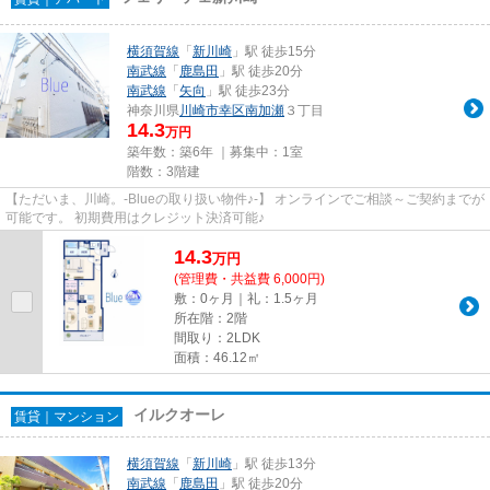
横須賀線
「
新川崎
」駅 徒歩15分
南武線
「
鹿島田
」駅 徒歩20分
南武線
「
矢向
」駅 徒歩23分
神奈川県
川崎市幸区
南加瀬
３丁目
14.3
万円
築年数：築6年 ｜募集中：
1室
階数：3階建
【ただいま、川崎。-Blueの取り扱い物件♪-】 オンラインでご相談～ご契約までが
可能です。 初期費用はクレジット決済可能♪
14.3
万
円
(管理費・共益費 6,000円)
敷：0ヶ月｜礼：1.5ヶ月
所在階：2階
間取り：2LDK
面積：46.12㎡
イルクオーレ
賃貸｜マンション
横須賀線
「
新川崎
」駅 徒歩13分
南武線
「
鹿島田
」駅 徒歩20分