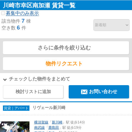
川崎市幸区南加瀬 賃貸一覧
募集中のみ表示
7
該当物件
棟
6
空き数
件
さらに条件を絞り込む
物件リクエスト
チェックした物件をまとめて
検討リストに追加
お問い合わせ
リヴェール新川崎
賃貸｜アパート
横須賀線
「
新川崎
」駅 徒歩14分
南武線
「
鹿島田
」駅 徒歩19分