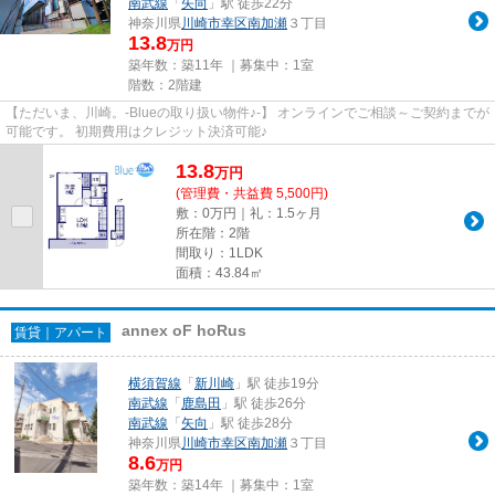
南武線
「
矢向
」駅 徒歩22分
神奈川県
川崎市幸区
南加瀬
３丁目
13.8
万円
築年数：築11年 ｜募集中：
1室
階数：2階建
【ただいま、川崎。-Blueの取り扱い物件♪-】 オンラインでご相談～ご契約までが
可能です。 初期費用はクレジット決済可能♪
13.8
万
円
(管理費・共益費 5,500円)
敷：0万円｜礼：1.5ヶ月
所在階：2階
間取り：1LDK
面積：43.84㎡
annex oF hoRus
賃貸｜アパート
横須賀線
「
新川崎
」駅 徒歩19分
南武線
「
鹿島田
」駅 徒歩26分
南武線
「
矢向
」駅 徒歩28分
神奈川県
川崎市幸区
南加瀬
３丁目
8.6
万円
築年数：築14年 ｜募集中：
1室