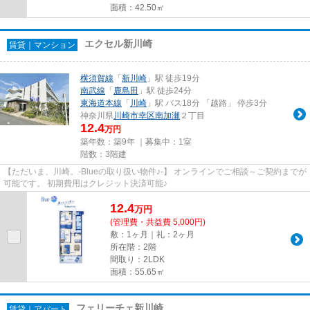
面積：42.50㎡
エクセル新川崎
賃貸｜マンション
横須賀線
「
新川崎
」駅 徒歩19分
南武線
「
鹿島田
」駅 徒歩24分
東海道本線
「
川崎
」駅 バス18分 「越路」 停歩3分
神奈川県
川崎市幸区
南加瀬
２丁目
12.4
万円
築年数：築9年 ｜募集中：
1室
階数：3階建
【ただいま、川崎。-Blueの取り扱い物件♪-】 オンラインでご相談～ご契約までが
可能です。 初期費用はクレジット決済可能♪
12.4
万
円
(管理費・共益費 5,000円)
敷：1ヶ月｜礼：2ヶ月
所在階：2階
間取り：2LDK
面積：55.65㎡
フェリーチェ新川崎
賃貸｜アパート