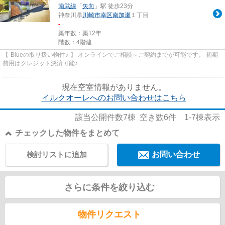
南武線
「
矢向
」駅 徒歩23分
神奈川県
川崎市幸区
南加瀬
１丁目
-
築年数：築12年
階数：4階建
【-Blueの取り扱い物件♪-】 オンラインでご相談～ご契約までが可能です。 初期
費用はクレジット決済可能♪
現在空室情報がありません。
イルクオーレへのお問い合わせはこちら
該当公開件数
7
棟 空き数
6
件
1-7
棟表示
チェックした物件をまとめて
検討リストに追加
お問い合わせ
さらに条件を絞り込む
物件リクエスト