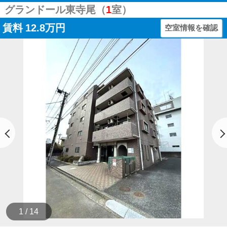
グランドール東寺尾（
1
室）
賃料
12.8万円
空室情報を確認
1 / 14