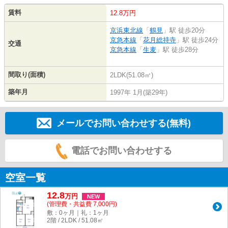
賃料
12.8万円
京浜東北線
「
鶴見
」駅 徒歩20分
京急本線
「
花月総持寺
」駅 徒歩24分
交通
京急本線
「
生麦
」駅 徒歩28分
間取り(面積)
2LDK(51.08㎡)
築年月
1997年 1月(築29年)
メールでお問い合わせする(無料)
電話でお問い合わせする
空室一覧
12.8
万
円
NEW
(管理費・共益費 7,000円)
敷：0ヶ月｜礼：1ヶ月
2階 / 2LDK / 51.08㎡