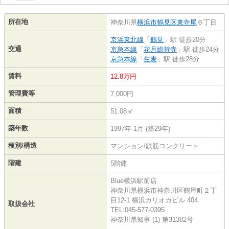
所在地
神奈川県
横浜市鶴見区
東寺尾
６丁目
京浜東北線
「
鶴見
」駅 徒歩20分
交通
京急本線
「
花月総持寺
」駅 徒歩24分
京急本線
「
生麦
」駅 徒歩28分
賃料
12.8万円
管理費等
7,000円
面積
51.08㎡
築年数
1997年 1月 (築29年)
種別/構造
マンション/鉄筋コンクリート
階建
5階建
Blue横浜駅前店
神奈川県横浜市神奈川区鶴屋町２丁
目12-1 横浜カリオカビル 404
取扱会社
TEL:045-577-0395
神奈川県知事 (1) 第31382号