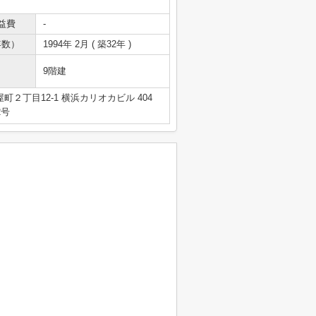
益費
-
年数）
1994年 2月 ( 築32年 )
9階建
２丁目12-1 横浜カリオカビル 404
2号