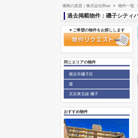
湘南の賃貸｜株式会社Blue
>
物件一覧
過去掲載物件：磯子シティ
▼ご希望の物件をお探しします
同じエリアの物件
横浜市磯子区
森
京浜東北線 磯子
おすすめ物件