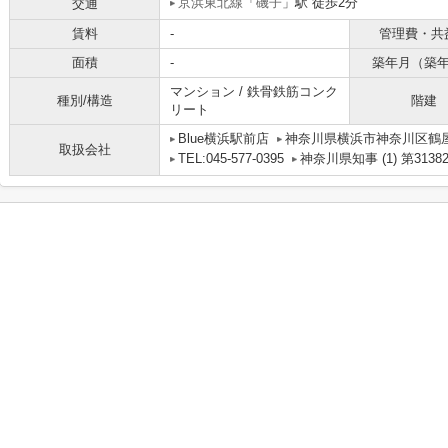
京浜東北線
「
磯子
」駅 徒歩2分
交通
賃料
-
管理費・共
面積
-
築年月（築
マンション / 鉄骨鉄筋コンク
種別/構造
階建
リート
Blue横浜駅前店
神奈川県横浜市神奈川区鶴屋町
取扱会社
TEL:045-577-0395
神奈川県知事 (1) 第3138