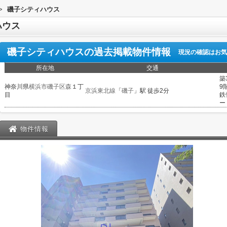
>
磯子シティハウス
ハウス
磯子シティハウス
の過去掲載物件情報
現況の確認はお気
所在地
交通
築
神奈川県
横浜市磯子区
森
１丁
9
京浜東北線
「
磯子
」駅 徒歩2分
目
鉄
ー
物件情報