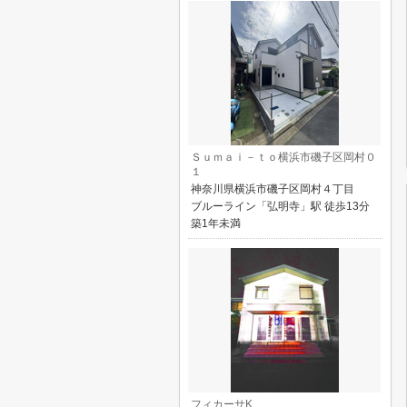
Ｓｕｍａｉ－ｔｏ横浜市磯子区岡村０
１
神奈川県横浜市磯子区岡村４丁目
ブルーライン「弘明寺」駅 徒歩13分
築1年未満
フィカーサK