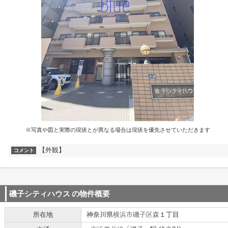
※写真や図と実際の現状とが異なる場合は現状を優先させていただきます
【外観】
コメント
磯子シティハウス
の物件概要
所在地
神奈川県
横浜市磯子区
森
１丁目