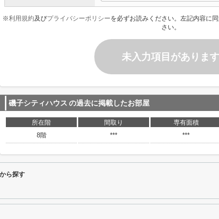
※
利用規約
及び
プライバシーポリシー
を必ずお読みください。左記内容に同
さい。
未入力項目がありま
磯子シティハウス
の過去に掲載したお部屋
所在階
間取り
専有面積
8階
***
***
から探す