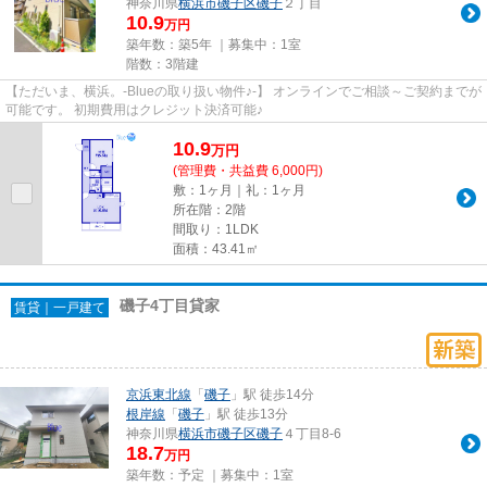
神奈川県
横浜市磯子区
磯子
２丁目
10.9
万円
築年数：築5年 ｜募集中：
1室
階数：3階建
【ただいま、横浜。-Blueの取り扱い物件♪-】 オンラインでご相談～ご契約までが
可能です。 初期費用はクレジット決済可能♪
10.9
万
円
(管理費・共益費 6,000円)
敷：1ヶ月｜礼：1ヶ月
所在階：2階
間取り：1LDK
面積：43.41㎡
磯子4丁目貸家
賃貸｜一戸建て
京浜東北線
「
磯子
」駅 徒歩14分
根岸線
「
磯子
」駅 徒歩13分
神奈川県
横浜市磯子区
磯子
４丁目8-6
18.7
万円
築年数：予定 ｜募集中：
1室