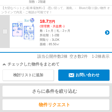
階数：2階建
【大切なペットと♪駐車場無料♪】 -思い切って、湘南。- Blueの取り扱い物件 オ
ンラインで内見・ご相談が可能です！
18.7
万
円
(管理費・共益費 -)
敷：1ヶ月｜礼：2ヶ月
所在階：1-2階
間取り：3LDK
面積：85.50㎡
該当公開件数
2
棟 空き数
2
件
1-2
棟表示
チェックした物件をまとめて
検討リストに追加
お問い合わせ
さらに条件を絞り込む
物件リクエスト