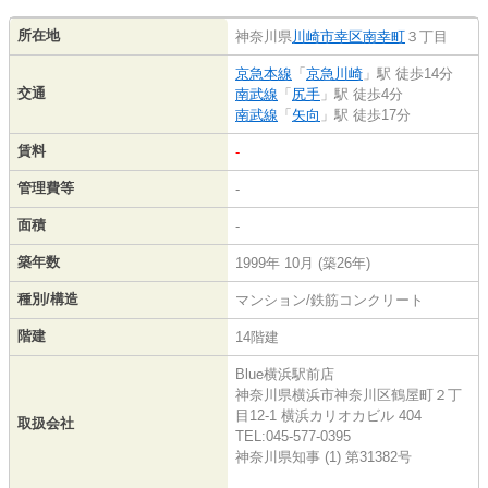
所在地
神奈川県
川崎市幸区
南幸町
３丁目
京急本線
「
京急川崎
」駅 徒歩14分
交通
南武線
「
尻手
」駅 徒歩4分
南武線
「
矢向
」駅 徒歩17分
賃料
-
管理費等
-
面積
-
築年数
1999年 10月 (築26年)
種別/構造
マンション/鉄筋コンクリート
階建
14階建
Blue横浜駅前店
神奈川県横浜市神奈川区鶴屋町２丁
目12-1 横浜カリオカビル 404
取扱会社
TEL:045-577-0395
神奈川県知事 (1) 第31382号