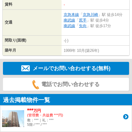
賃料
-
京急本線
「
京急川崎
」駅 徒歩14分
南武線
「
尻手
」駅 徒歩4分
交通
南武線
「
矢向
」駅 徒歩17分
間取り(面積)
-(-)
築年月
1999年 10月(築26年)
メールでお問い合わせする(無料)
電話でお問い合わせする
過去掲載物件一覧
***
万円
(管理費・共益費 ***円)
敷：***｜礼：***
5階 / *** / ***