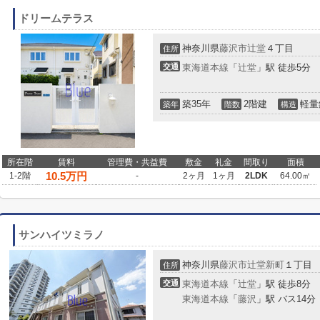
ドリームテラス
神奈川県
藤沢市
辻堂
４丁目
住所
交通
東海道本線
「
辻堂
」駅 徒歩5分
築35年
2階建
軽量
築年
階数
構造
所在階
賃料
管理費・共益費
敷金
礼金
間取り
面積
10.5
万円
1-2階
-
2ヶ月
1ヶ月
2LDK
64.00㎡
サンハイツミラノ
神奈川県
藤沢市
辻堂新町
１丁目
住所
交通
東海道本線
「
辻堂
」駅 徒歩8分
東海道本線
「
藤沢
」駅 バス14分