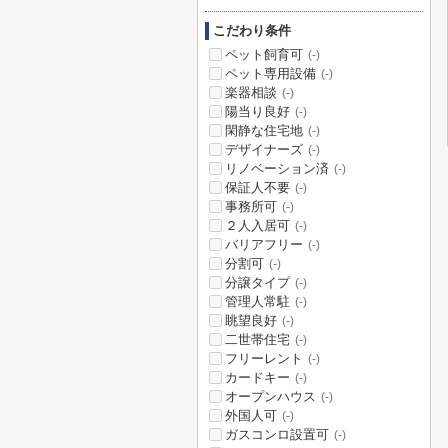
こだわり条件
ペット飼育可
(-)
ペット専用設備
(-)
楽器相談
(-)
陽当り良好
(-)
閑静な住宅地
(-)
デザイナーズ
(-)
リノベーション済
(-)
保証人不要
(-)
事務所可
(-)
２人入居可
(-)
バリアフリー
(-)
分割可
(-)
分譲タイプ
(-)
管理人常駐
(-)
眺望良好
(-)
二世帯住宅
(-)
フリーレント
(-)
カードキー
(-)
オープンハウス
(-)
外国人可
(-)
ガスコンロ設置可
(-)