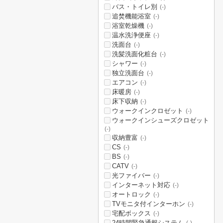
バス・トイレ別
(-)
追焚機能浴室
(-)
浴室乾燥機
(-)
温水洗浄便座
(-)
洗面台
(-)
洗髪洗面化粧台
(-)
シャワー
(-)
独立洗面台
(-)
エアコン
(-)
床暖房
(-)
床下収納
(-)
ウォークインクロゼット
(-)
ウォークインシューズクロゼット
(-)
収納豊富
(-)
CS
(-)
BS
(-)
CATV
(-)
光ファイバー
(-)
インターネット対応
(-)
オートロック
(-)
TVモニタ付インターホン
(-)
宅配ボックス
(-)
24時間緊急通報システム