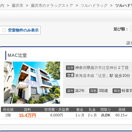
案内
>
藤沢市
>
藤沢市のドラッグストア
>
ツルハドラッグ
>
ツルハド
並び順：
空室物件のみ表示
該
MAC辻堂
神奈川県
藤沢市
辻堂神台
２丁目
住所
交通
東海道本線
「
辻堂
」駅 徒歩10分
築2年
3階建
軽量
築年
階数
構造
所在階
賃料
管理費・共益費
敷金
礼金
間取り
面積
15.4
万円
2階
6,000円
1ヶ月
2ヶ月
2LDK
60.15㎡