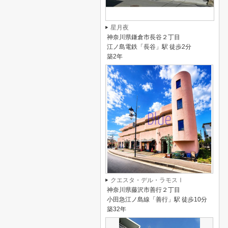
星月夜
神奈川県鎌倉市長谷２丁目
江ノ島電鉄「長谷」駅 徒歩2分
築2年
クエスタ・デル・ラモスⅠ
神奈川県藤沢市善行２丁目
小田急江ノ島線「善行」駅 徒歩10分
築32年