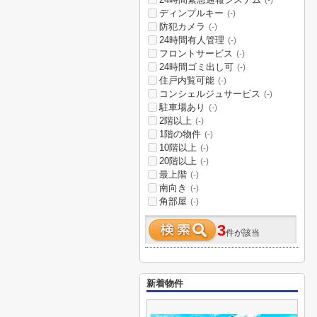
(-)
ディンプルキー
(-)
防犯カメラ
(-)
24時間有人管理
(-)
フロントサービス
(-)
24時間ゴミ出し可
(-)
住戸内覧可能
(-)
コンシェルジュサービス
(-)
駐車場あり
(-)
2階以上
(-)
1階の物件
(-)
10階以上
(-)
20階以上
(-)
最上階
(-)
南向き
(-)
角部屋
(-)
3
件が該当
新着物件