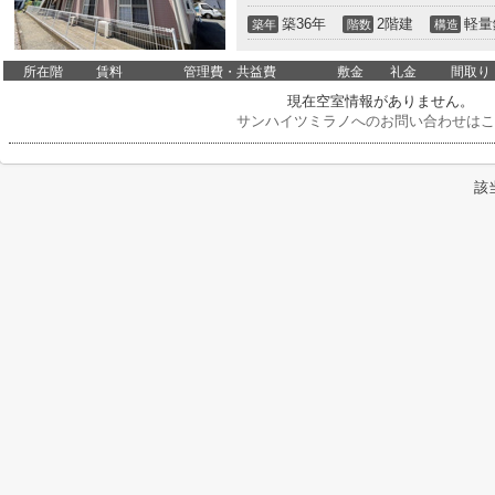
築36年
2階建
軽量
築年
階数
構造
所在階
賃料
管理費・共益費
敷金
礼金
間取り
現在空室情報がありません。
サンハイツミラノへのお問い合わせはこ
該