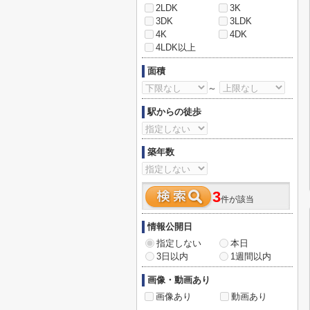
2LDK
3K
3DK
3LDK
4K
4DK
4LDK以上
面積
～
駅からの徒歩
築年数
3
件が該当
情報公開日
指定しない
本日
3日以内
1週間以内
画像・動画あり
画像あり
動画あり