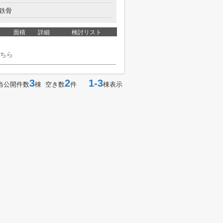
鉄骨
面積
詳細
検討リスト
ちら
3
2
1-3
当公開件数
棟 空き数
件
棟表示