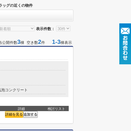
ラッグの近くの物件
表示件数：
3
2
1-3
当公開件数
棟 空き数
件
棟表示
気泡コンクリート
詳細
検討リスト
詳細を見る
追加する