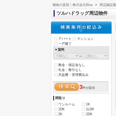
湘南の賃貸｜株式会社Blue
>
周辺施設
ツルハドラッグ周辺物件
アパート
マンション
一戸建て
▼賃料
～
敷金・保証金なし
礼金・敷引なし
共益費・管理費込み
3
件が該当
間取り
ワンルーム
1K
1DK
1LDK
2K
2DK