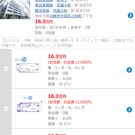
東急東横線
「
武蔵小杉
」駅 徒歩5分
横須賀線
「
武蔵小杉
」駅 徒歩13分
神奈川県
川崎市中原区
小杉町
１丁目
16.3
万円
築年数：築1年未満 ｜募集中：
3室
階数：8階建
【ただいま、川崎。-Blueの取り扱い物件♪-】 オンラインでご相談～ご契約までが
可能です。 初期費用はクレジット決済可能♪
16.3
万
円
(管理費・共益費 12,000円)
敷：1ヶ月｜礼：0ヶ月
所在階：2階
間取り：1LDK
面積：31.17㎡
16.3
万
円
(管理費・共益費 12,000円)
敷：1ヶ月｜礼：0ヶ月
所在階：2階
間取り：1LDK
面積：31.17㎡