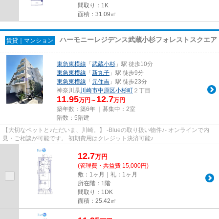
間取り：1K
面積：31.09㎡
ハーモニーレジデンス武蔵小杉フォレストスクエア
賃貸｜マンション
東急東横線
「
武蔵小杉
」駅 徒歩10分
東急東横線
「
新丸子
」駅 徒歩9分
東急東横線
「
元住吉
」駅 徒歩23分
神奈川県
川崎市中原区
小杉町
２丁目
11.95
12.7
万円～
万円
築年数：築6年 ｜募集中：
2室
階数：5階建
【大切なペットと♪ただいま、川崎。】 -Blueの取り扱い物件♪- オンラインで内
見・ご相談が可能です。 初期費用はクレジット決済可能♪
12.7
万
円
(管理費・共益費 15,000円)
敷：1ヶ月｜礼：1ヶ月
所在階：1階
間取り：1DK
面積：25.42㎡