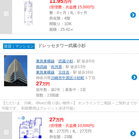
11.95
万
円
(管理費・共益費 15,000円)
敷：0ヶ月｜礼：0ヶ月
所在階：4階
間取り：1DK
面積：25.42㎡
ドレッセタワー武蔵小杉
賃貸｜マンション
東急東横線
「
武蔵小杉
」駅 徒歩5分
南武線
「
向河原
」駅 徒歩13分
東急東横線
「
元住吉
」駅 徒歩16分
神奈川県
川崎市中原区
小杉町
３丁目
27
万円
築年数：築2年 ｜募集中：
1室
階数：23階建
【ただいま、川崎。-Blueの取り扱い物件♪-】 オンラインでご相談～ご契約までが
可能です。 初期費用はクレジット決済可能♪
27
万
円
(管理費・共益費 10,000円)
敷：27万円｜礼：27万円
所在階：23階