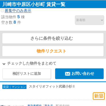
川崎市中原区小杉町 賃貸一覧
募集中のみ表示
5
該当物件
棟
8
空き数
件
さらに条件を絞り込む
物件リクエスト
チェックした物件をまとめて
検討リストに追加
お問い合わせ
スタイリオフィット武蔵小杉Ⅱ
賃貸｜マンション
東急東横線
「
新丸子
」駅 徒歩4分