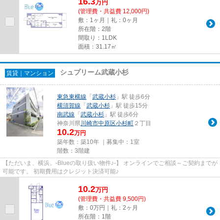
16.3
万
円
(管理費・共益費 12,000円)
敷：1ヶ月｜礼：0ヶ月
所在階：2階
間取り：1LDK
面積：31.17㎡
シュプリーム武蔵小杉
賃貸｜マンション
東急東横線
「
武蔵小杉
」駅 徒歩6分
横須賀線
「
武蔵小杉
」駅 徒歩15分
南武線
「
武蔵小杉
」駅 徒歩6分
神奈川県
川崎市中原区
小杉町
２丁目
10.2
万円
築年数：築10年 ｜募集中：
1室
階数：3階建
【ただいま、横浜。-Blueの取り扱い物件♪-】 オンラインでご相談～ご契約までが
可能です。 初期費用はクレジット決済可能♪
10.2
万
円
(管理費・共益費 9,500円)
敷：0万円｜礼：2ヶ月
所在階：1階