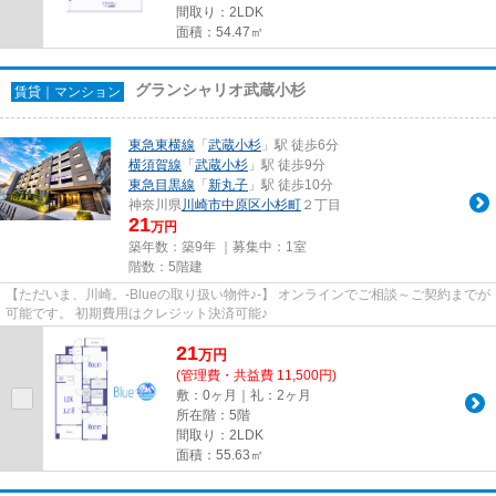
間取り：2LDK
面積：54.47㎡
グランシャリオ武蔵小杉
賃貸｜マンション
東急東横線
「
武蔵小杉
」駅 徒歩6分
横須賀線
「
武蔵小杉
」駅 徒歩9分
東急目黒線
「
新丸子
」駅 徒歩10分
神奈川県
川崎市中原区
小杉町
２丁目
21
万円
築年数：築9年 ｜募集中：
1室
階数：5階建
【ただいま、川崎。-Blueの取り扱い物件♪-】 オンラインでご相談～ご契約までが
可能です。 初期費用はクレジット決済可能♪
21
万
円
(管理費・共益費 11,500円)
敷：0ヶ月｜礼：2ヶ月
所在階：5階
間取り：2LDK
面積：55.63㎡