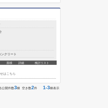
町
分
コンクリート
面積
詳細
検討リスト
せはこちら
3
2
1-3
当公開件数
棟 空き数
件
棟表示