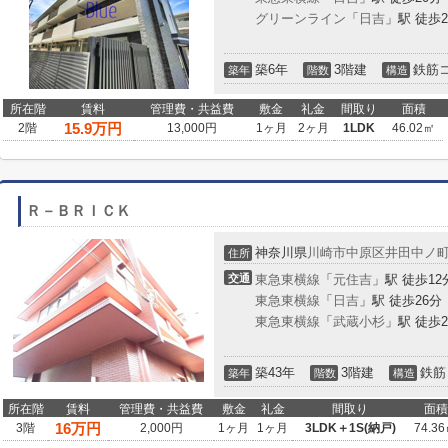
グリーンライン
「
日吉
」駅 徒歩2
築6年
3階建
鉄筋
築年
階数
構造
所在階
賃料
管理費・共益費
敷金
礼金
間取り
面積
15.9
万円
2階
13,000円
1ヶ月
2ヶ月
1LDK
46.02㎡
Ｒ－ＢＲＩＣＫ
神奈川県
川崎市中原区
井田中ノ
住所
交通
東急東横線
「
元住吉
」駅 徒歩12
東急東横線
「
日吉
」駅 徒歩26分
東急東横線
「
武蔵小杉
」駅 徒歩2
築43年
3階建
鉄筋
築年
階数
構造
所在階
賃料
管理費・共益費
敷金
礼金
間取り
面積
16
万円
3階
2,000円
1ヶ月
1ヶ月
3LDK＋1S(納戸)
74.3