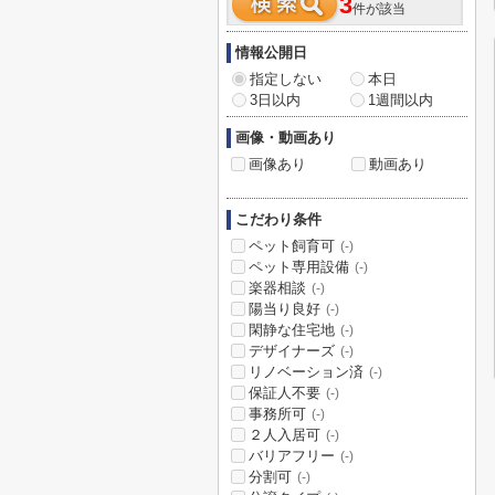
3
件が該当
情報公開日
指定しない
本日
3日以内
1週間以内
画像・動画あり
画像あり
動画あり
こだわり条件
ペット飼育可
(-)
ペット専用設備
(-)
楽器相談
(-)
陽当り良好
(-)
閑静な住宅地
(-)
デザイナーズ
(-)
リノベーション済
(-)
保証人不要
(-)
事務所可
(-)
２人入居可
(-)
バリアフリー
(-)
分割可
(-)