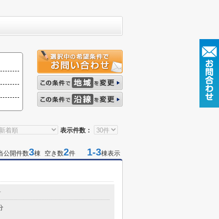
表示件数：
3
2
1-3
当公開件数
棟 空き数
件
棟表示
町
分