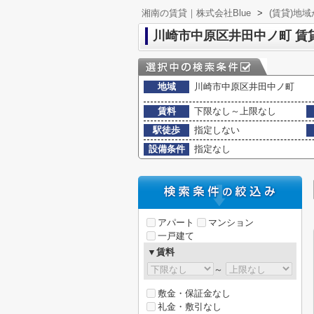
湘南の賃貸｜株式会社Blue
>
(賃貸)地
川崎市中原区井田中ノ町 賃
地域
川崎市中原区井田中ノ町
賃料
下限なし～上限なし
駅徒歩
指定しない
設備条件
指定なし
アパート
マンション
一戸建て
▼賃料
～
敷金・保証金なし
礼金・敷引なし