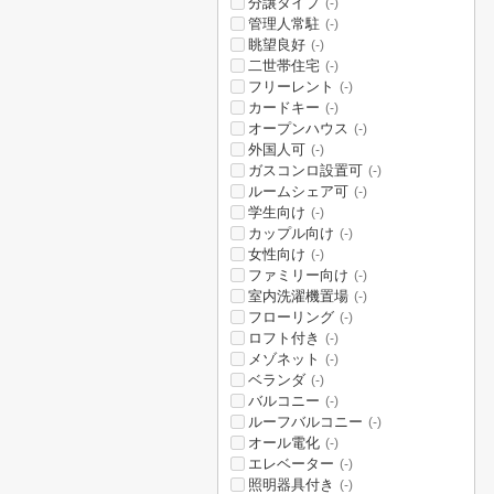
分譲タイプ
(-)
管理人常駐
(-)
眺望良好
(-)
二世帯住宅
(-)
フリーレント
(-)
カードキー
(-)
オープンハウス
(-)
外国人可
(-)
ガスコンロ設置可
(-)
ルームシェア可
(-)
学生向け
(-)
カップル向け
(-)
女性向け
(-)
ファミリー向け
(-)
室内洗濯機置場
(-)
フローリング
(-)
ロフト付き
(-)
メゾネット
(-)
ベランダ
(-)
バルコニー
(-)
ルーフバルコニー
(-)
オール電化
(-)
エレベーター
(-)
照明器具付き
(-)