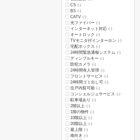
CS
(-)
BS
(-)
CATV
(-)
光ファイバー
(-)
インターネット対応
(-)
オートロック
(-)
TVモニタ付インターホン
(-)
宅配ボックス
(-)
24時間緊急通報システム
(-)
ディンプルキー
(-)
防犯カメラ
(-)
24時間有人管理
(-)
フロントサービス
(-)
24時間ゴミ出し可
(-)
住戸内覧可能
(-)
コンシェルジュサービス
(-)
駐車場あり
(-)
2階以上
(-)
1階の物件
(-)
10階以上
(-)
20階以上
(-)
最上階
(-)
南向き
(-)