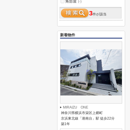
角部屋
(-)
3
件が該当
新着物件
MIRAIZU ONE
神奈川県横浜市栄区上郷町
京浜東北線「港南台」駅 徒歩22分
築1年