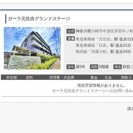
ガーラ元住吉グランドステージ
神奈川県
川崎市中原区
井田中ノ
住所
交通
東急東横線
「
元住吉
」駅 徒歩11
東急東横線
「
日吉
」駅 徒歩21分
南武線
「
武蔵小杉
」駅 徒歩24分
築5年
5階建
鉄筋
築年
階数
構造
所在階
賃料
管理費・共益費
敷金
礼金
間取り
現在空室情報がありません。
ガーラ元住吉グランドステージへのお問い合わ
該