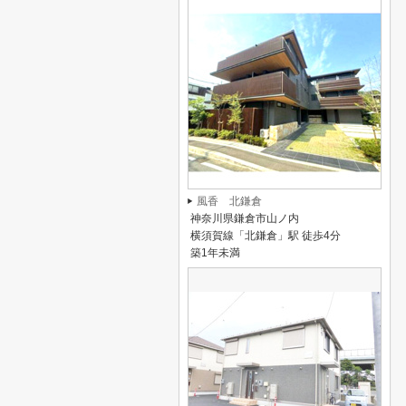
風香 北鎌倉
神奈川県鎌倉市山ノ内
横須賀線「北鎌倉」駅 徒歩4分
築1年未満