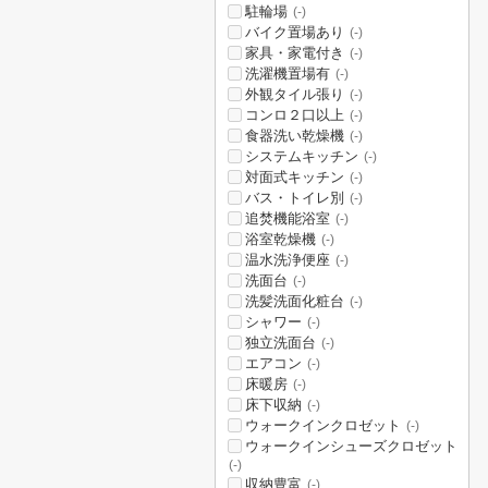
駐輪場
(-)
バイク置場あり
(-)
家具・家電付き
(-)
洗濯機置場有
(-)
外観タイル張り
(-)
コンロ２口以上
(-)
食器洗い乾燥機
(-)
システムキッチン
(-)
対面式キッチン
(-)
バス・トイレ別
(-)
追焚機能浴室
(-)
浴室乾燥機
(-)
温水洗浄便座
(-)
洗面台
(-)
洗髪洗面化粧台
(-)
シャワー
(-)
独立洗面台
(-)
エアコン
(-)
床暖房
(-)
床下収納
(-)
ウォークインクロゼット
(-)
ウォークインシューズクロゼット
(-)
収納豊富
(-)