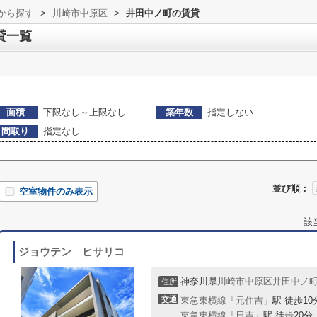
域から探す
>
川崎市中原区
>
井田中ノ町の賃貸
貸一覧
面積
下限なし～上限なし
築年数
指定しない
間取り
指定なし
並び順：
空室物件のみ表示
該
ジョウテン ヒサリコ
神奈川県
川崎市中原区
井田中ノ
住所
交通
東急東横線
「
元住吉
」駅 徒歩10
東急東横線
「
日吉
」駅 徒歩20分