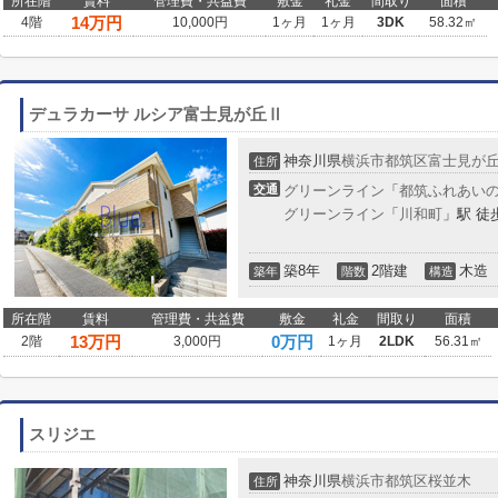
所在階
賃料
管理費・共益費
敷金
礼金
間取り
面積
14
万円
4階
10,000円
1ヶ月
1ヶ月
3DK
58.32㎡
デュラカーサ ルシア富士見が丘Ⅱ
神奈川県
横浜市都筑区
富士見が
住所
交通
グリーンライン
「
都筑ふれあい
グリーンライン
「
川和町
」駅 徒
築8年
2階建
木造
築年
階数
構造
所在階
賃料
管理費・共益費
敷金
礼金
間取り
面積
13
万円
0万円
2階
3,000円
1ヶ月
2LDK
56.31㎡
スリジエ
神奈川県
横浜市都筑区
桜並木
住所