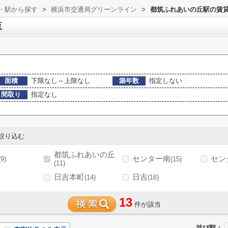
線・駅から探す
>
横浜市交通局グリーンライン
>
都筑ふれあいの丘駅の賃
覧
面積
下限なし～上限なし
築年数
指定しない
間取り
指定なし
絞り込む
都筑ふれあいの丘
センター南
セン
(9)
(15)
(11)
日吉本町
日吉
(14)
(16)
13
件が該当
並び順：