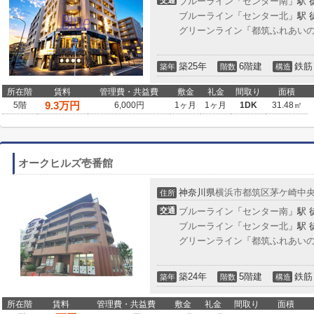
交通
ブルーライン
「
センター南
」駅 
ブルーライン
「
センター北
」駅 
グリーンライン
「
都筑ふれあい
築25年
6階建
鉄筋
築年
階数
構造
所在階
賃料
管理費・共益費
敷金
礼金
間取り
面積
9.3
万円
5階
6,000円
1ヶ月
1ヶ月
1DK
31.48㎡
オークヒルズ壱番館
神奈川県
横浜市都筑区
茅ケ崎中
住所
交通
ブルーライン
「
センター南
」駅 
ブルーライン
「
センター北
」駅 
グリーンライン
「
都筑ふれあい
築24年
5階建
鉄筋
築年
階数
構造
所在階
賃料
管理費・共益費
敷金
礼金
間取り
面積