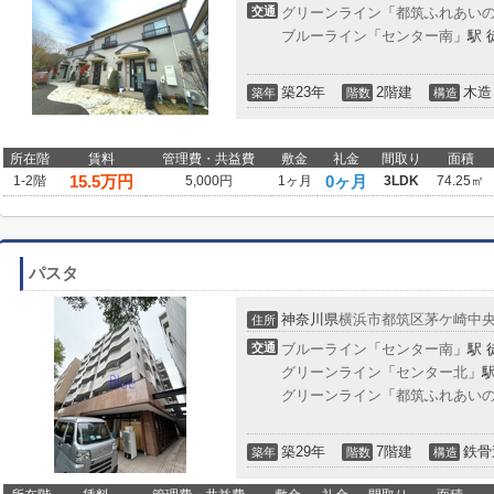
交通
グリーンライン
「
都筑ふれあい
ブルーライン
「
センター南
」駅 
築23年
2階建
木造
築年
階数
構造
所在階
賃料
管理費・共益費
敷金
礼金
間取り
面積
15.5
万円
0ヶ月
1-2階
5,000円
1ヶ月
3LDK
74.25㎡
パスタ
神奈川県
横浜市都筑区
茅ケ崎中
住所
交通
ブルーライン
「
センター南
」駅 
グリーンライン
「
センター北
」駅
グリーンライン
「
都筑ふれあい
築29年
7階建
鉄骨
築年
階数
構造