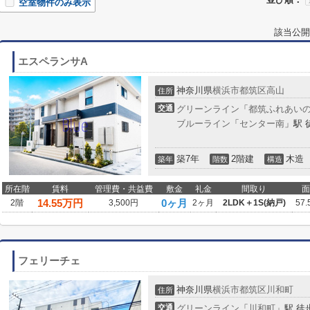
空室物件のみ表示
該当公開
エスペランサA
神奈川県
横浜市都筑区
高山
住所
交通
グリーンライン
「
都筑ふれあい
ブルーライン
「
センター南
」駅 
築7年
2階建
木造
築年
階数
構造
所在階
賃料
管理費・共益費
敷金
礼金
間取り
面
14.55
万円
0ヶ月
2階
3,500円
2ヶ月
2LDK＋1S(納戸)
57.
フェリーチェ
神奈川県
横浜市都筑区
川和町
住所
交通
グリーンライン
「
川和町
」駅 徒