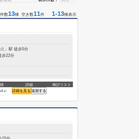
13
11
1-13
件数
棟 空き数
件
棟表示
の丘
」駅 徒歩5分
徒歩22分
積
詳細
検討リスト
詳細を見る
追加する
54㎡
歩15分