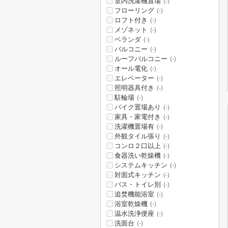
室内洗濯機置場
(-)
フローリング
(-)
ロフト付き
(-)
メゾネット
(-)
ベランダ
(-)
バルコニー
(-)
ルーフバルコニー
(-)
オール電化
(-)
エレベーター
(-)
照明器具付き
(-)
駐輪場
(-)
バイク置場あり
(-)
家具・家電付き
(-)
洗濯機置場有
(-)
外観タイル張り
(-)
コンロ２口以上
(-)
食器洗い乾燥機
(-)
システムキッチン
(-)
対面式キッチン
(-)
バス・トイレ別
(-)
追焚機能浴室
(-)
浴室乾燥機
(-)
温水洗浄便座
(-)
洗面台
(-)