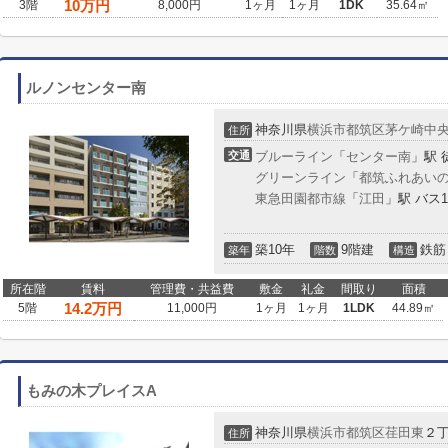
10
万円
3階
8,000円
1ヶ月
1ヶ月
1DK
35.64㎡
ルノンセンター南
神奈川県
横浜市都筑区
茅ケ崎中
住所
交通
ブルーライン
「
センター南
」駅 
グリーンライン
「
都筑ふれあい
東急田園都市線
「
江田
」駅 バス
築10年
9階建
鉄筋
築年
階数
構造
所在階
賃料
管理費・共益費
敷金
礼金
間取り
面積
14.2
万円
5階
11,000円
1ヶ月
1ヶ月
1LDK
44.89㎡
もみの木プレイスA
神奈川県
横浜市都筑区
荏田東
２
住所