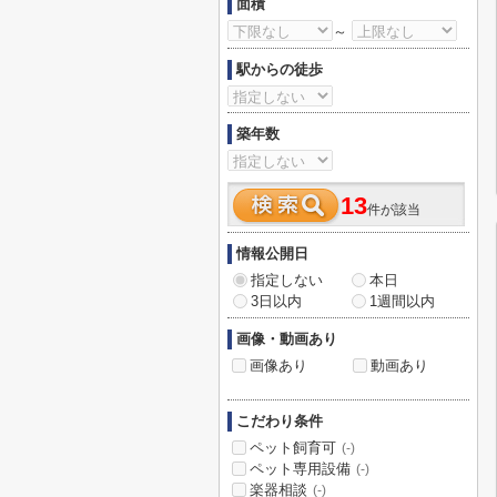
面積
～
駅からの徒歩
築年数
13
件が該当
情報公開日
指定しない
本日
3日以内
1週間以内
画像・動画あり
画像あり
動画あり
こだわり条件
ペット飼育可
(-)
ペット専用設備
(-)
楽器相談
(-)