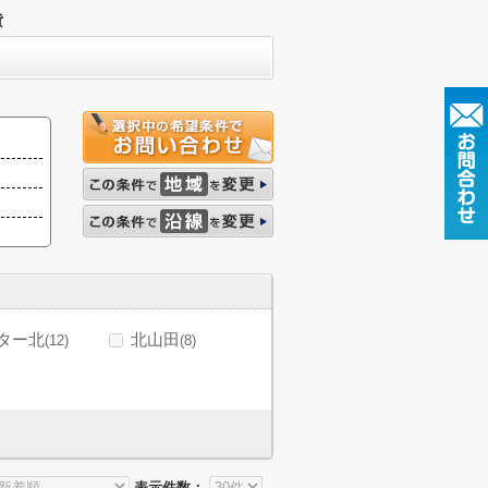
貸
ター北
北山田
(12)
(8)
表示件数：