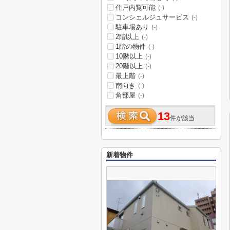
住戸内覧可能
(-)
コンシェルジュサービス
(-)
駐車場あり
(-)
2階以上
(-)
1階の物件
(-)
10階以上
(-)
20階以上
(-)
最上階
(-)
南向き
(-)
角部屋
(-)
13
件が該当
新着物件