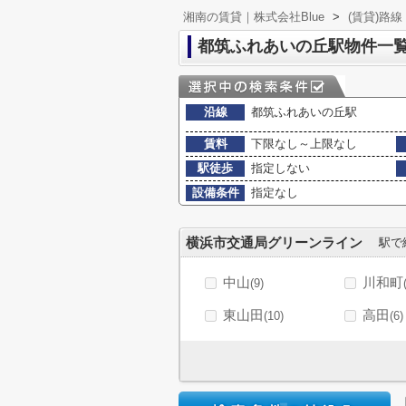
湘南の賃貸｜株式会社Blue
>
(賃貸)路
都筑ふれあいの丘駅物件一
沿線
都筑ふれあいの丘駅
賃料
下限なし～上限なし
駅徒歩
指定しない
設備条件
指定なし
横浜市交通局グリーンライン
駅で
中山
川和町
(9)
東山田
高田
(10)
(6)