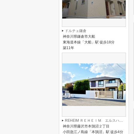
ドルチェ鎌倉
神奈川県鎌倉市大船
東海道本線「大船」駅 徒歩18分
築11年
REHEIM ＲＥＨＥＩＭ エルスハイム
神奈川県藤沢市本鵠沼２丁目
小田急江ノ島線「本鵠沼」駅 徒歩4分