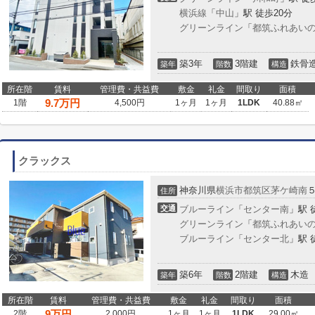
横浜線
「
中山
」駅 徒歩20分
グリーンライン
「
都筑ふれあい
築3年
3階建
鉄骨
築年
階数
構造
所在階
賃料
管理費・共益費
敷金
礼金
間取り
面積
9.7
万円
1階
4,500円
1ヶ月
1ヶ月
1LDK
40.88㎡
クラックス
神奈川県
横浜市都筑区
茅ケ崎南
住所
交通
ブルーライン
「
センター南
」駅 
グリーンライン
「
都筑ふれあい
ブルーライン
「
センター北
」駅 
築6年
2階建
木造
築年
階数
構造
所在階
賃料
管理費・共益費
敷金
礼金
間取り
面積
9
万円
2階
2,000円
1ヶ月
1ヶ月
1LDK
29.00㎡