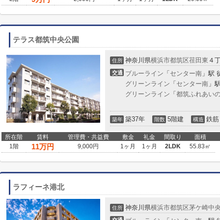
テラス都筑中央公園
神奈川県
横浜市都筑区
荏田東
４
住所
交通
ブルーライン
「
センター南
」駅 
グリーンライン
「
センター南
」駅
グリーンライン
「
都筑ふれあい
築37年
5階建
鉄筋
築年
階数
構造
所在階
賃料
管理費・共益費
敷金
礼金
間取り
面積
11
万円
1階
9,000円
1ヶ月
1ヶ月
2LDK
55.83㎡
ラフィーネ港北
神奈川県
横浜市都筑区
茅ケ崎中
住所