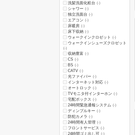
洗髪洗面化粧台
(-)
シャワー
(-)
独立洗面台
(-)
エアコン
(-)
床暖房
(-)
床下収納
(-)
ウォークインクロゼット
(-)
ウォークインシューズクロゼット
(-)
収納豊富
(-)
CS
(-)
BS
(-)
CATV
(-)
光ファイバー
(-)
インターネット対応
(-)
オートロック
(-)
TVモニタ付インターホン
(-)
宅配ボックス
(-)
24時間緊急通報システム
(-)
ディンプルキー
(-)
防犯カメラ
(-)
24時間有人管理
(-)
フロントサービス
(-)
24時間ゴミ出し可
(-)