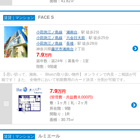
面積：41.82㎡
FACE S
賃貸｜マンション
小田急江ノ島線
「
湘南台
」駅 徒歩2分
小田急江ノ島線
「
六会日大前
」駅 徒歩25分
小田急江ノ島線
「
長後
」駅 徒歩28分
神奈川県
藤沢市
湘南台
２丁目
7.9
万円
築年数：築24年 ｜募集中：
1室
階数：9階建
【-思い切って、湘南。- Blueの取り扱い物件】 オンラインで内見・ご相談が可
能です！ また、 全物件において初期費用のカード決済・分割が可能です。
7.9
万
円
(管理費・共益費 8,000円)
敷：1ヶ月｜礼：2ヶ月
所在階：9階
間取り：1R
面積：30.75㎡
ルミエール
賃貸｜マンション