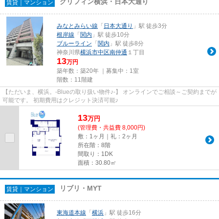
グリフィン横浜・日本大通り
賃貸｜マンション
みなとみらい線
「
日本大通り
」駅 徒歩3分
根岸線
「
関内
」駅 徒歩10分
ブルーライン
「
関内
」駅 徒歩8分
神奈川県
横浜市中区
南仲通
１丁目
13
万円
築年数：築20年 ｜募集中：
1室
階数：11階建
【ただいま、横浜。-Blueの取り扱い物件♪-】 オンラインでご相談～ご契約までが
可能です。 初期費用はクレジット決済可能♪
13
万
円
(管理費・共益費 8,000円)
敷：1ヶ月｜礼：2ヶ月
所在階：8階
間取り：1DK
面積：30.80㎡
リブリ・MYT
賃貸｜マンション
東海道本線
「
横浜
」駅 徒歩16分