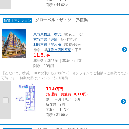
面積：44.62㎡
グローベル・ザ・ソニア横浜
賃貸｜マンション
東急東横線
「
横浜
」駅 徒歩10分
京急本線
「
戸部
」駅 徒歩5分
相鉄本線
「
平沼橋
」駅 徒歩9分
神奈川県
横浜市西区
平沼
１丁目
11.5
万円
築年数：築13年 ｜募集中：
1室
階数：10階建
【ただいま、横浜。-Blueの取り扱い物件♪-】 オンラインでご相談～ご契約までが
可能です。 初期費用はクレジット決済可能♪
11.5
万
円
(管理費・共益費 10,000円)
敷：1ヶ月｜礼：1ヶ月
所在階：8階
間取り：1LDK
面積：31.00㎡