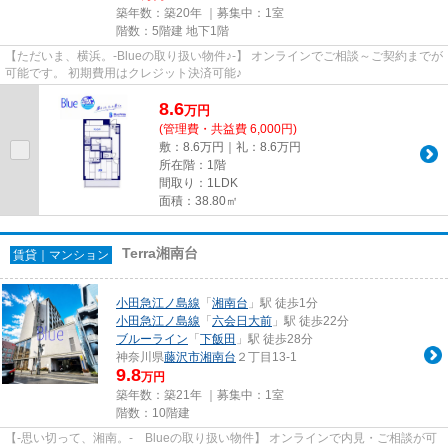
築年数：築20年 ｜募集中：
1室
階数：5階建 地下1階
【ただいま、横浜。-Blueの取り扱い物件♪-】 オンラインでご相談～ご契約までが
可能です。 初期費用はクレジット決済可能♪
8.6
万
円
(管理費・共益費 6,000円)
敷：8.6万円｜礼：8.6万円
所在階：1階
間取り：1LDK
面積：38.80㎡
Terra湘南台
賃貸｜マンション
小田急江ノ島線
「
湘南台
」駅 徒歩1分
小田急江ノ島線
「
六会日大前
」駅 徒歩22分
ブルーライン
「
下飯田
」駅 徒歩28分
神奈川県
藤沢市
湘南台
２丁目13-1
9.8
万円
築年数：築21年 ｜募集中：
1室
階数：10階建
【-思い切って、湘南。- Blueの取り扱い物件】 オンラインで内見・ご相談が可