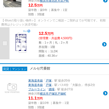
神奈川県
横浜市港北区
大豆戸町
12.5
万円
築年数：築9年 ｜募集中：
1室
階数：3階建
【-Blueの取り扱い物件♪-】 オンラインでご相談～ご契約までが可能です。 初期
費用はクレジット決済可能♪
12.5
万
円
(管理費・共益費 4,500円)
敷：1ヶ月｜礼：2ヶ月
所在階：1階
間取り：1LDK
面積：40.36㎡
メルセ弐番館
賃貸｜マンション
東海道本線
「
戸塚
」駅 徒歩20分
東海道本線
「
戸塚
」駅 バス4分 「大阪台」 停歩2分
ブルーライン
「
踊場
」駅 徒歩27分
神奈川県
横浜市戸塚区
戸塚町
11.1
万円
築年数：築10年 ｜募集中：
1室
階数：3階建