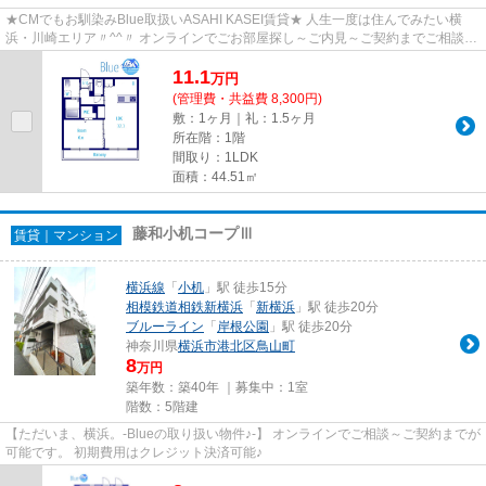
★CMでもお馴染みBlue取扱いASAHI KASEI賃貸★ 人生一度は住んでみたい横
浜・川崎エリア〃^^〃 オンラインでごお部屋探し～ご内見～ご契約までご相談可
能。 Blueでは初期費用クレジット...
11.1
万
円
(管理費・共益費 8,300円)
敷：1ヶ月｜礼：1.5ヶ月
所在階：1階
間取り：1LDK
面積：44.51㎡
藤和小机コープⅢ
賃貸｜マンション
横浜線
「
小机
」駅 徒歩15分
相模鉄道相鉄新横浜
「
新横浜
」駅 徒歩20分
ブルーライン
「
岸根公園
」駅 徒歩20分
神奈川県
横浜市港北区
鳥山町
8
万円
築年数：築40年 ｜募集中：
1室
階数：5階建
【ただいま、横浜。-Blueの取り扱い物件♪-】 オンラインでご相談～ご契約までが
可能です。 初期費用はクレジット決済可能♪