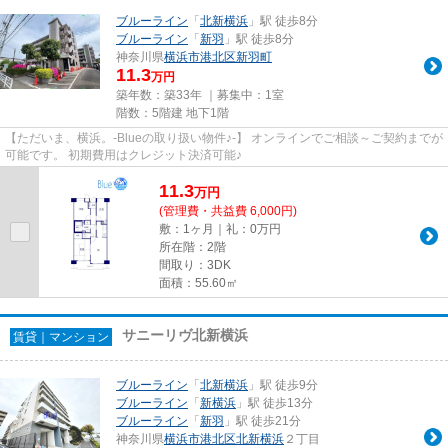
ブルーライン
「
北新横浜
」駅 徒歩8分
ブルーライン
「
新羽
」駅 徒歩8分
神奈川県
横浜市港北区
新羽町
11.3
万円
築年数：築33年 ｜募集中：
1室
階数：5階建 地下1階
【ただいま、横浜。-Blueの取り扱い物件♪-】 オンラインでご相談～ご契約までが
可能です。 初期費用はクレジット決済可能♪
11.3
万
円
(管理費・共益費 6,000円)
敷：1ヶ月｜礼：0万円
所在階：2階
間取り：3DK
面積：55.60㎡
サニーリヴ北新横浜
賃貸｜マンション
ブルーライン
「
北新横浜
」駅 徒歩9分
ブルーライン
「
新横浜
」駅 徒歩13分
ブルーライン
「
新羽
」駅 徒歩21分
神奈川県
横浜市港北区
北新横浜
２丁目