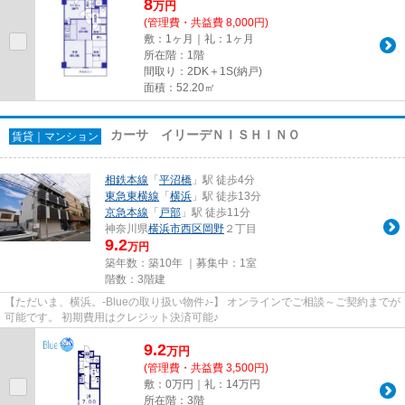
8
万
円
(管理費・共益費 8,000円)
敷：1ヶ月｜礼：1ヶ月
所在階：1階
間取り：2DK＋1S(納戸)
面積：52.20㎡
カーサ イリーデＮＩＳＨＩＮＯ
賃貸｜マンション
相鉄本線
「
平沼橋
」駅 徒歩4分
東急東横線
「
横浜
」駅 徒歩13分
京急本線
「
戸部
」駅 徒歩11分
神奈川県
横浜市西区
岡野
２丁目
9.2
万円
築年数：築10年 ｜募集中：
1室
階数：3階建
【ただいま、横浜。-Blueの取り扱い物件♪-】 オンラインでご相談～ご契約までが
可能です。 初期費用はクレジット決済可能♪
9.2
万
円
(管理費・共益費 3,500円)
敷：0万円｜礼：14万円
所在階：3階