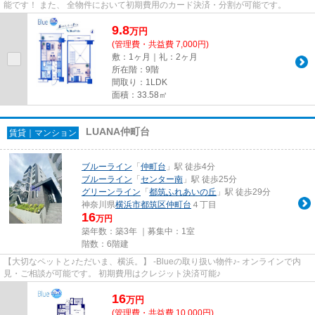
能です！ また、 全物件において初期費用のカード決済・分割が可能です。
9.8
万
円
(管理費・共益費 7,000円)
敷：1ヶ月｜礼：2ヶ月
所在階：9階
間取り：1LDK
面積：33.58㎡
LUANA仲町台
賃貸｜マンション
ブルーライン
「
仲町台
」駅 徒歩4分
ブルーライン
「
センター南
」駅 徒歩25分
グリーンライン
「
都筑ふれあいの丘
」駅 徒歩29分
神奈川県
横浜市都筑区
仲町台
４丁目
16
万円
築年数：築3年 ｜募集中：
1室
階数：6階建
【大切なペットと♪ただいま、横浜。】 -Blueの取り扱い物件♪- オンラインで内
見・ご相談が可能です。 初期費用はクレジット決済可能♪
16
万
円
(管理費・共益費 10,000円)