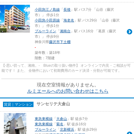
小田急江ノ島線
「
長後
」駅 バス7分 「山谷（藤沢
市）」 停歩1分
小田急小田原線
「
海老名
」駅 バス29分 「山谷（藤沢
市）」 停歩1分
ブルーライン
「
湘南台
」駅 バス16分 「葛原（藤沢
市）」 停歩9分
神奈川県
藤沢市
下土棚
-
築年数：築18年
階数：7階建
【-思い切って、湘南。- Blueの取り扱い物件】 オンラインで内見・ご相談が可
能です！ また、 全物件において初期費用のカード決済・分割が可能です。
現在空室情報がありません。
ルミエールへのお問い合わせはこちら
サンセリテ大倉山
賃貸｜マンション
東急東横線
「
大倉山
」駅 徒歩7分
東急東横線
「
菊名
」駅 徒歩16分
ブルーライン
「
北新横浜
」駅 徒歩29分