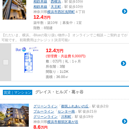
相鉄本線
「
西横浜
」駅 徒歩10分
相鉄本線
「
天王町
」駅 徒歩10分
神奈川県
横浜市西区
浅間町
４丁目
12.4
万円
築年数：築10年 ｜募集中：
1室
階数：8階建
【ただいま、横浜。-Blueの取り扱い物件♪-】 オンラインでご相談～ご契約までが
可能です。 初期費用はクレジット決済可能♪
12.4
万
円
(管理費・共益費 6,000円)
敷：0万円｜礼：1ヶ月
所在階：3階
間取り：1LDK
面積：36.00㎡
グレイス・ヒルズ・葛ヶ谷
賃貸｜マンション
グリーンライン
「
都筑ふれあいの丘
」駅 徒歩2分
ブルーライン
「
センター南
」駅 徒歩21分
グリーンライン
「
川和町
」駅 徒歩19分
神奈川県
横浜市都筑区
葛が谷
8.6
万円