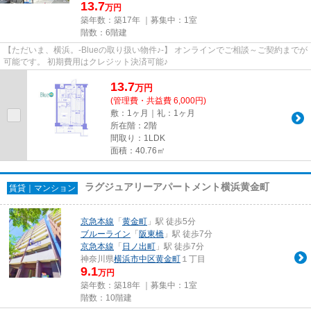
13.7
万円
築年数：築17年 ｜募集中：
1室
階数：6階建
【ただいま、横浜。-Blueの取り扱い物件♪-】 オンラインでご相談～ご契約までが
可能です。 初期費用はクレジット決済可能♪
13.7
万
円
(管理費・共益費 6,000円)
敷：1ヶ月｜礼：1ヶ月
所在階：2階
間取り：1LDK
面積：40.76㎡
ラグジュアリーアパートメント横浜黄金町
賃貸｜マンション
京急本線
「
黄金町
」駅 徒歩5分
ブルーライン
「
阪東橋
」駅 徒歩7分
京急本線
「
日ノ出町
」駅 徒歩7分
神奈川県
横浜市中区
黄金町
１丁目
9.1
万円
築年数：築18年 ｜募集中：
1室
階数：10階建