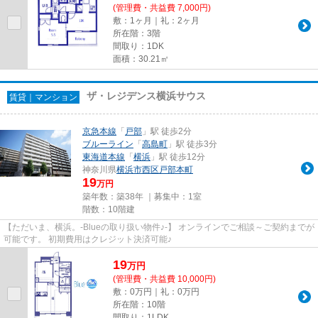
(管理費・共益費 7,000円)
敷：1ヶ月｜礼：2ヶ月
所在階：3階
間取り：1DK
面積：30.21㎡
ザ・レジデンス横浜サウス
賃貸｜マンション
京急本線
「
戸部
」駅 徒歩2分
ブルーライン
「
高島町
」駅 徒歩3分
東海道本線
「
横浜
」駅 徒歩12分
神奈川県
横浜市西区
戸部本町
19
万円
築年数：築38年 ｜募集中：
1室
階数：10階建
【ただいま、横浜。-Blueの取り扱い物件♪-】 オンラインでご相談～ご契約までが
可能です。 初期費用はクレジット決済可能♪
19
万
円
(管理費・共益費 10,000円)
敷：0万円｜礼：0万円
所在階：10階
間取り：1LDK