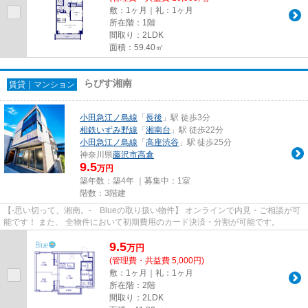
敷：1ヶ月｜礼：1ヶ月
所在階：1階
間取り：2LDK
面積：59.40㎡
らぴす湘南
賃貸｜マンション
小田急江ノ島線
「
長後
」駅 徒歩3分
相鉄いずみ野線
「
湘南台
」駅 徒歩22分
小田急江ノ島線
「
高座渋谷
」駅 徒歩25分
神奈川県
藤沢市
高倉
9.5
万円
築年数：築4年 ｜募集中：
1室
階数：3階建
【-思い切って、湘南。- Blueの取り扱い物件】 オンラインで内見・ご相談が可
能です！ また、 全物件において初期費用のカード決済・分割が可能です。
9.5
万
円
(管理費・共益費 5,000円)
敷：1ヶ月｜礼：1ヶ月
所在階：2階
間取り：2LDK