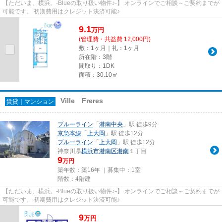
【ただいま、横浜。-Blueの取り扱い物件♪-】 オンラインでご相談～ご契約までが
可能です。 初期費用はクレジット決済可能♪
9.1
万
円
(管理費・共益費 12,000円)
敷：1ヶ月｜礼：1ヶ月
所在階：3階
間取り：1DK
面積：30.10㎡
Ville Freres
賃貸｜マンション
ブルーライン
「
港南中央
」駅 徒歩9分
京急本線
「
上大岡
」駅 徒歩12分
ブルーライン
「
上大岡
」駅 徒歩12分
神奈川県
横浜市港南区
港南
１丁目
9
万円
築年数：築16年 ｜募集中：
1室
階数：4階建
【ただいま、横浜。-Blueの取り扱い物件♪-】 オンラインでご相談～ご契約までが
可能です。 初期費用はクレジット決済可能♪
9
万
円