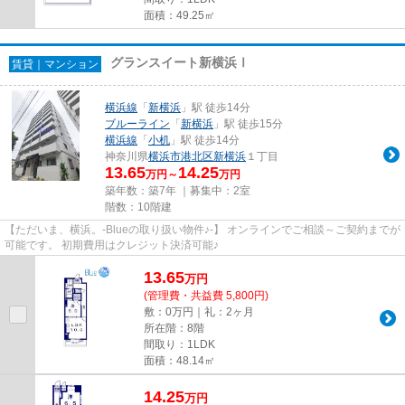
面積：49.25㎡
グランスイート新横浜Ⅰ
賃貸｜マンション
横浜線
「
新横浜
」駅 徒歩14分
ブルーライン
「
新横浜
」駅 徒歩15分
横浜線
「
小机
」駅 徒歩14分
神奈川県
横浜市港北区
新横浜
１丁目
13.65
14.25
万円～
万円
築年数：築7年 ｜募集中：
2室
階数：10階建
【ただいま、横浜。-Blueの取り扱い物件♪-】 オンラインでご相談～ご契約までが
可能です。 初期費用はクレジット決済可能♪
13.65
万
円
(管理費・共益費 5,800円)
敷：0万円｜礼：2ヶ月
所在階：8階
間取り：1LDK
面積：48.14㎡
14.25
万
円