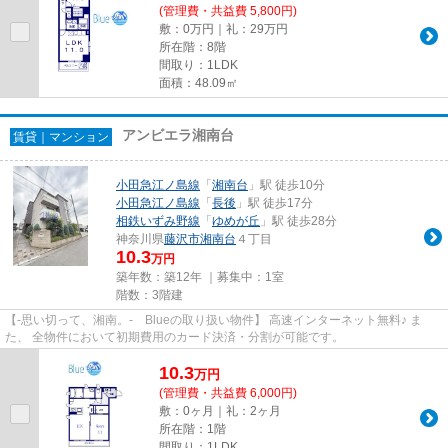
(管理費・共益費 5,800円)
敷：0万円｜礼：29万円
所在階：8階
間取り：1LDK
面積：48.09㎡
アンビエラ湘南台
賃貸｜マンション
小田急江ノ島線
「
湘南台
」駅 徒歩10分
小田急江ノ島線
「
長後
」駅 徒歩17分
相鉄いずみ野線
「
ゆめが丘
」駅 徒歩28分
神奈川県
藤沢市
湘南台
４丁目
10.3
万円
築年数：築12年 ｜募集中：
1室
階数：3階建
【-思い切って、湘南。- Blueの取り扱い物件】 高速インターネット無料♪ ま
た、 全物件において初期費用のカード決済・分割が可能です。
10.3
万
円
(管理費・共益費 6,000円)
敷：0ヶ月｜礼：2ヶ月
所在階：1階
間取り：1LDK