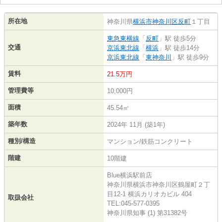
所在地
神奈川県
横浜市神奈川区
反町
１丁目
東急東横線
「
反町
」駅 徒歩5分
交通
京浜東北線
「
横浜
」駅 徒歩14分
京浜東北線
「
東神奈川
」駅 徒歩9分
賃料
21.5万円
管理費等
10,000円
面積
45.54㎡
築年数
2024年 11月 (築1年)
種別/構造
マンション/鉄筋コンクリート
階建
10階建
Blue横浜駅前店
神奈川県横浜市神奈川区鶴屋町２丁
目12-1 横浜カリオカビル 404
取扱会社
TEL:045-577-0395
神奈川県知事 (1) 第31382号