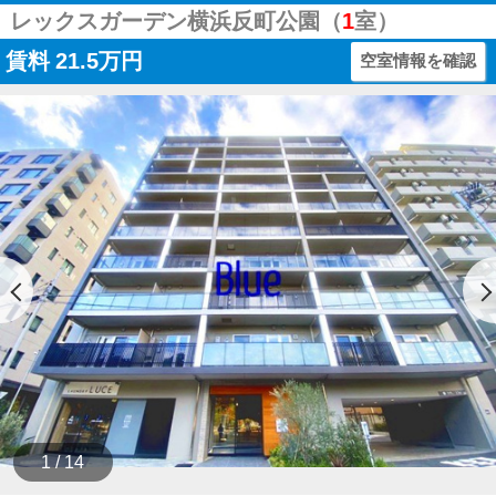
レックスガーデン横浜反町公園（
1
室）
賃料
21.5万円
空室情報を確認
1 / 14