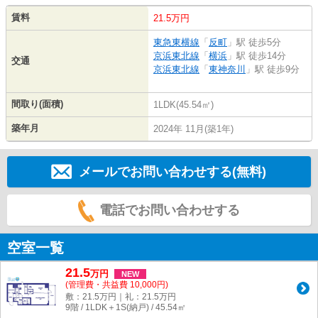
賃料
21.5万円
東急東横線
「
反町
」駅 徒歩5分
京浜東北線
「
横浜
」駅 徒歩14分
交通
京浜東北線
「
東神奈川
」駅 徒歩9分
間取り(面積)
1LDK(45.54㎡)
築年月
2024年 11月(築1年)
メールでお問い合わせする(無料)
電話でお問い合わせする
空室一覧
21.5
万
円
NEW
(管理費・共益費 10,000円)
敷：21.5万円｜礼：21.5万円
9階 / 1LDK＋1S(納戸) / 45.54㎡