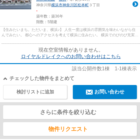
神奈川県
横浜市神奈川区
松本町
３丁目
-
築年数：築36年
階数：5階建
【住みたいまち。ただいま、横浜♪】 人生一度は横浜の雰囲気を味わいながら住
んでみたい。 都心へのアクセスを考えて横浜に住みたい。 横浜でのびのび充実し
た子育てをしたい。 Blueは...
現在空室情報がありません。
ロイヤルドレイクへのお問い合わせはこちら
該当公開件数
1
棟
1-1
棟表示
チェックした物件をまとめて
検討リストに追加
お問い合わせ
さらに条件を絞り込む
物件リクエスト