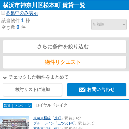
横浜市神奈川区松本町 賃貸一覧
募集中のみ表示
1
該当物件
棟
0
空き数
件
さらに条件を絞り込む
物件リクエスト
チェックした物件をまとめて
検討リストに追加
お問い合わせ
ロイヤルドレイク
賃貸｜マンション
東急東横線
「
反町
」駅 徒歩4分
ブルーライン
「
三ツ沢下町
」駅 徒歩6分
京浜東北線
「
横浜
」駅 徒歩18分