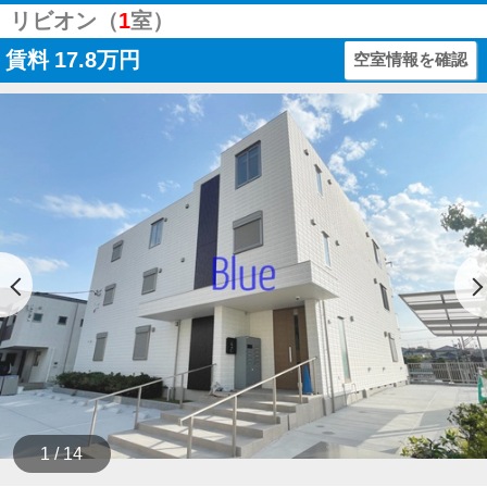
リビオン（
1
室）
賃料
17.8万円
空室情報を確認
1 / 14