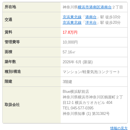
所在地
神奈川県
横浜市港南区
港南台
２丁目
京浜東北線
「
港南台
」駅 徒歩10分
交通
京浜東北線
「
洋光台
」駅 徒歩20分
賃料
17.8万円
管理費等
10,000円
面積
57.16㎡
築年数
2026年 6月 (新築)
種別/構造
マンション/軽量気泡コンクリート
階建
3階建
Blue横浜駅前店
神奈川県横浜市神奈川区鶴屋町２丁
目12-1 横浜カリオカビル 404
取扱会社
TEL:045-577-0395
神奈川県知事 (1) 第31382号
情報の見方