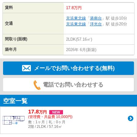
賃料
17.8万円
京浜東北線
「
港南台
」駅 徒歩10分
交通
京浜東北線
「
洋光台
」駅 徒歩20分
間取り(面積)
2LDK(57.16㎡)
築年月
2026年 6月(新築)
メールでお問い合わせする(無料)
電話でお問い合わせする
空室一覧
17.8
万
円
NEW
(管理費・共益費 10,000円)
敷：1ヶ月｜礼：0ヶ月
2階 / 2LDK / 57.16㎡