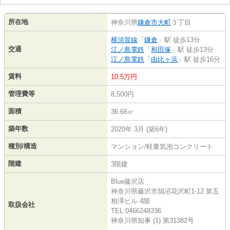
所在地
神奈川県
鎌倉市
大町
３丁目
横須賀線
「
鎌倉
」駅 徒歩13分
交通
江ノ島電鉄
「
和田塚
」駅 徒歩13分
江ノ島電鉄
「
由比ヶ浜
」駅 徒歩16分
賃料
10.5万円
管理費等
8,500円
面積
36.66㎡
築年数
2020年 3月 (築6年)
種別/構造
マンション/軽量気泡コンクリート
階建
3階建
Blue藤沢店
神奈川県藤沢市鵠沼花沢町1-12 第五
相澤ビル 4階
取扱会社
TEL:0466248336
神奈川県知事 (1) 第31382号