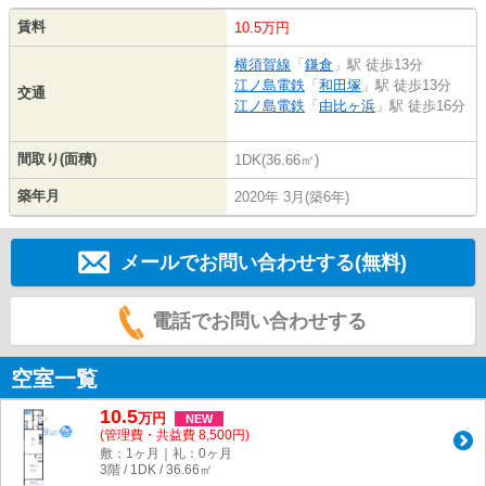
賃料
10.5万円
横須賀線
「
鎌倉
」駅 徒歩13分
江ノ島電鉄
「
和田塚
」駅 徒歩13分
交通
江ノ島電鉄
「
由比ヶ浜
」駅 徒歩16分
間取り(面積)
1DK(36.66㎡)
築年月
2020年 3月(築6年)
メールでお問い合わせする(無料)
電話でお問い合わせする
空室一覧
10.5
万
円
NEW
(管理費・共益費 8,500円)
敷：1ヶ月｜礼：0ヶ月
3階 / 1DK / 36.66㎡