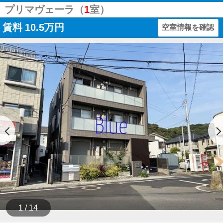
プリマヴェーラ（
1
室）
賃料
10.5万円
空室情報を確認
1 / 14