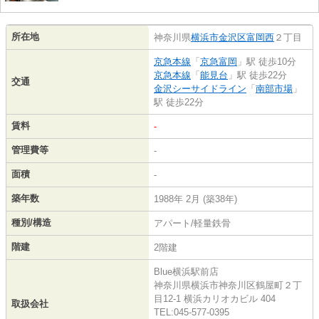
所在地
神奈川県
横浜市金沢区
富岡西
２丁目
京急本線
「
京急富岡
」駅 徒歩10分
京急本線
「
能見台
」駅 徒歩22分
交通
金沢シーサイドライン
「
南部市場
」
駅 徒歩22分
賃料
-
管理費等
-
面積
-
築年数
1988年 2月 (築38年)
種別/構造
アパート/軽量鉄骨
階建
2階建
Blue横浜駅前店
神奈川県横浜市神奈川区鶴屋町２丁
目12-1 横浜カリオカビル 404
取扱会社
TEL:045-577-0395