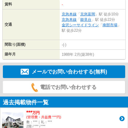
賃料
-
京急本線
「
京急富岡
」駅 徒歩10分
京急本線
「
能見台
」駅 徒歩22分
交通
金沢シーサイドライン
「
南部市場
」
駅 徒歩22分
間取り(面積)
-(-)
築年月
1988年 2月(築38年)
メールでお問い合わせする(無料)
電話でお問い合わせする
過去掲載物件一覧
***
万円
(管理費・共益費 ***円)
敷：***｜礼：***
2階 / *** / ***