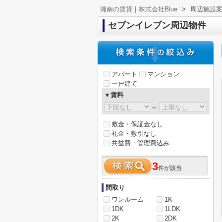
湘南の賃貸｜株式会社Blue
>
周辺施設
セブンイレブン周辺物件
アパート
マンション
一戸建て
▼賃料
～
敷金・保証金なし
礼金・敷引なし
共益費・管理費込み
3
件が該当
間取り
ワンルーム
1K
1DK
1LDK
2K
2DK