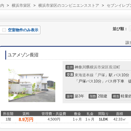
案内
>
横浜市栄区
>
横浜市栄区のコンビニエンスストア
>
セブンイレブ
並び順：
空室物件のみ表示
該
ユアメゾン長沼
神奈川県
横浜市栄区
長沼町
住所
交通
東海道本線
「
戸塚
」駅 バス10分
「戸塚バス10分」バス停下車 
築3年
2階建
軽量
築年
階数
構造
所在階
賃料
管理費・共益費
敷金
礼金
間取り
面積
8.9
万円
1階
4,500円
1ヶ月
1ヶ月
1LDK
42.33㎡