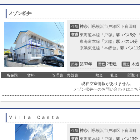
メゾン松井
神奈川県
横浜市戸塚区
下倉田町
住所
交通
東海道本線
「
戸塚
」駅 バス6分 
東海道本線
「
大船
」駅 バス14分
京浜東北線
「
本郷台
」駅 バス11
築33年
2階建
木造
築年
階数
構造
所在階
賃料
管理費・共益費
敷金
礼金
間取り
現在空室情報がありません。
メゾン松井へのお問い合わせはこち
Ｖｉｌｌａ Ｃａｎｔａ
神奈川県
横浜市戸塚区
下倉田町
住所
交通
東海道本線
「
戸塚
」駅 バス13分