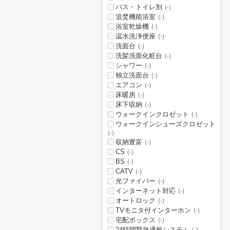
バス・トイレ別
(-)
追焚機能浴室
(-)
浴室乾燥機
(-)
温水洗浄便座
(-)
洗面台
(-)
洗髪洗面化粧台
(-)
シャワー
(-)
独立洗面台
(-)
エアコン
(-)
床暖房
(-)
床下収納
(-)
ウォークインクロゼット
(-)
ウォークインシューズクロゼット
(-)
収納豊富
(-)
CS
(-)
BS
(-)
CATV
(-)
光ファイバー
(-)
インターネット対応
(-)
オートロック
(-)
TVモニタ付インターホン
(-)
宅配ボックス
(-)
24時間緊急通報システム