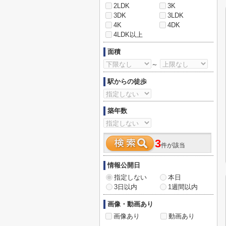
2LDK
3K
3DK
3LDK
4K
4DK
4LDK以上
面積
～
駅からの徒歩
築年数
3
件が該当
情報公開日
指定しない
本日
3日以内
1週間以内
画像・動画あり
画像あり
動画あり