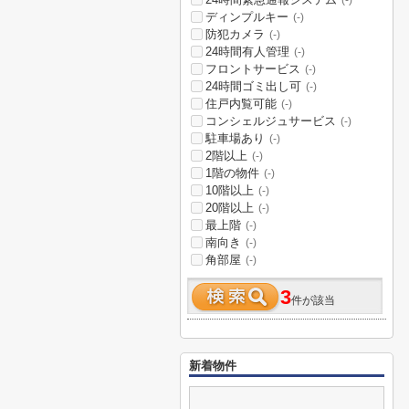
(-)
ディンプルキー
(-)
防犯カメラ
(-)
24時間有人管理
(-)
フロントサービス
(-)
24時間ゴミ出し可
(-)
住戸内覧可能
(-)
コンシェルジュサービス
(-)
駐車場あり
(-)
2階以上
(-)
1階の物件
(-)
10階以上
(-)
20階以上
(-)
最上階
(-)
南向き
(-)
角部屋
(-)
3
件が該当
新着物件