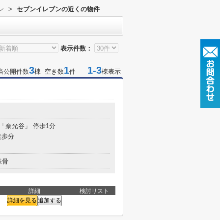
ン
>
セブンイレブンの近くの物件
表示件数：
3
1
1-3
当公開件数
棟 空き数
件
棟表示
 「奈光谷」 停歩1分
徒歩分
鉄骨
詳細
検討リスト
詳細を見る
追加する