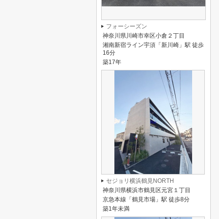
フォーシーズン
神奈川県川崎市幸区小倉２丁目
湘南新宿ライン宇須「新川崎」駅 徒歩
16分
築17年
セジョリ横浜鶴見NORTH
神奈川県横浜市鶴見区元宮１丁目
京急本線「鶴見市場」駅 徒歩8分
築1年未満