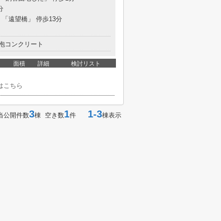
分
 「遠望橋」 停歩13分
泡コンクリート
面積
詳細
検討リスト
はこちら
3
1
1-3
当公開件数
棟 空き数
件
棟表示