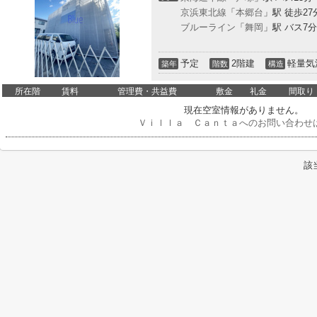
京浜東北線
「
本郷台
」駅 徒歩27
ブルーライン
「
舞岡
」駅 バス7分
予定
2階建
軽量気
築年
階数
構造
所在階
賃料
管理費・共益費
敷金
礼金
間取り
現在空室情報がありません。
Ｖｉｌｌａ Ｃａｎｔａへのお問い合わせ
該