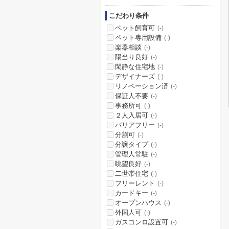
こだわり条件
ペット飼育可
(-)
ペット専用設備
(-)
楽器相談
(-)
陽当り良好
(-)
閑静な住宅地
(-)
デザイナーズ
(-)
リノベーション済
(-)
保証人不要
(-)
事務所可
(-)
２人入居可
(-)
バリアフリー
(-)
分割可
(-)
分譲タイプ
(-)
管理人常駐
(-)
眺望良好
(-)
二世帯住宅
(-)
フリーレント
(-)
カードキー
(-)
オープンハウス
(-)
外国人可
(-)
ガスコンロ設置可
(-)