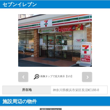
セブンイレブン
前
次
画像タップで拡大表示【
1
/1】
所在地
神奈川県横浜市栄区長沼町188-8
施設周辺の物件
賃貸｜アパート