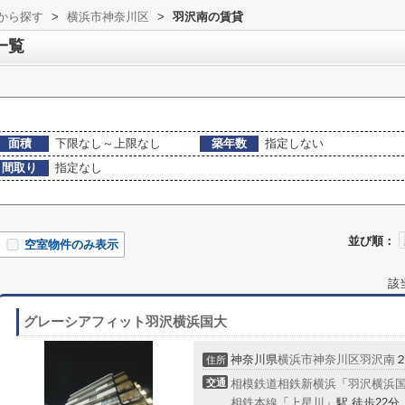
域から探す
>
横浜市神奈川区
>
羽沢南の賃貸
一覧
面積
下限なし～上限なし
築年数
指定しない
間取り
指定なし
並び順：
空室物件のみ表示
該
グレーシアフィット羽沢横浜国大
神奈川県
横浜市神奈川区
羽沢南
住所
交通
相模鉄道相鉄新横浜
「
羽沢横浜
相鉄本線
「
上星川
」駅 徒歩22分