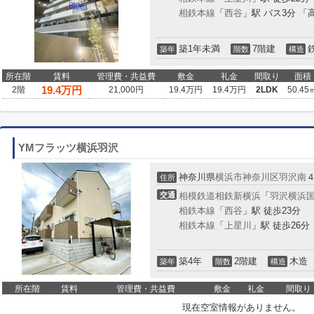
相鉄本線
「
西谷
」駅 バス3分 「
築1年未満
7階建
築年
階数
構造
所在階
賃料
管理費・共益費
敷金
礼金
間取り
面積
19.4
万円
2階
21,000円
19.4万円
19.4万円
2LDK
50.45
YMフラッツ横浜羽沢
神奈川県
横浜市神奈川区
羽沢南
住所
交通
相模鉄道相鉄新横浜
「
羽沢横浜
相鉄本線
「
西谷
」駅 徒歩23分
相鉄本線
「
上星川
」駅 徒歩26分
築4年
2階建
木造
築年
階数
構造
所在階
賃料
管理費・共益費
敷金
礼金
間取り
現在空室情報がありません。