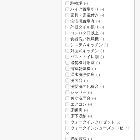
駐輪場
(-)
バイク置場あり
(-)
家具・家電付き
(-)
洗濯機置場有
(-)
外観タイル張り
(-)
コンロ２口以上
(-)
食器洗い乾燥機
(-)
システムキッチン
(-)
対面式キッチン
(-)
バス・トイレ別
(-)
追焚機能浴室
(-)
浴室乾燥機
(-)
温水洗浄便座
(-)
洗面台
(-)
洗髪洗面化粧台
(-)
シャワー
(-)
独立洗面台
(-)
エアコン
(-)
床暖房
(-)
床下収納
(-)
ウォークインクロゼット
(-)
ウォークインシューズクロゼット
(-)
収納豊富
(-)