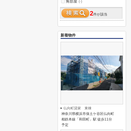
角部屋
(-)
2
件が該当
新着物件
仏向町貸家 東棟
神奈川県横浜市保土ケ谷区仏向町
相鉄本線「和田町」駅 徒歩11分
予定