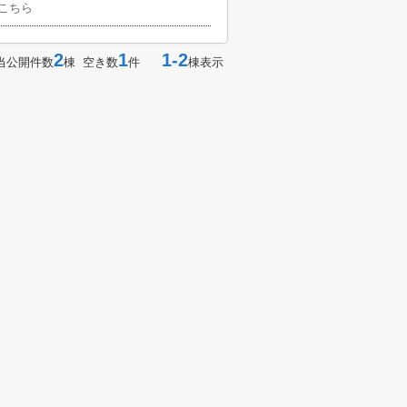
こちら
2
1
1-2
当公開件数
棟 空き数
件
棟表示