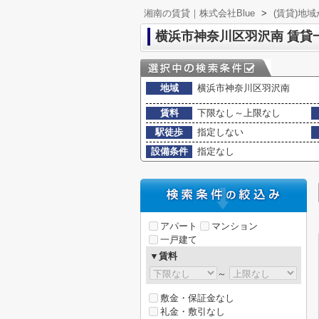
湘南の賃貸｜株式会社Blue
>
(賃貸)地
横浜市神奈川区羽沢南 賃貸
地域
横浜市神奈川区羽沢南
賃料
下限なし～上限なし
駅徒歩
指定しない
設備条件
指定なし
アパート
マンション
一戸建て
▼賃料
～
敷金・保証金なし
礼金・敷引なし