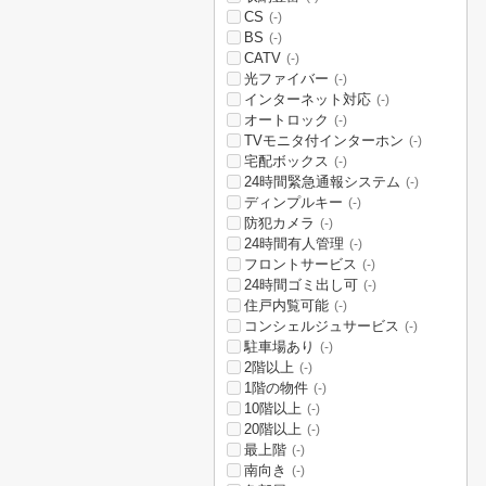
CS
(-)
BS
(-)
CATV
(-)
光ファイバー
(-)
インターネット対応
(-)
オートロック
(-)
TVモニタ付インターホン
(-)
宅配ボックス
(-)
24時間緊急通報システム
(-)
ディンプルキー
(-)
防犯カメラ
(-)
24時間有人管理
(-)
フロントサービス
(-)
24時間ゴミ出し可
(-)
住戸内覧可能
(-)
コンシェルジュサービス
(-)
駐車場あり
(-)
2階以上
(-)
1階の物件
(-)
10階以上
(-)
20階以上
(-)
最上階
(-)
南向き
(-)