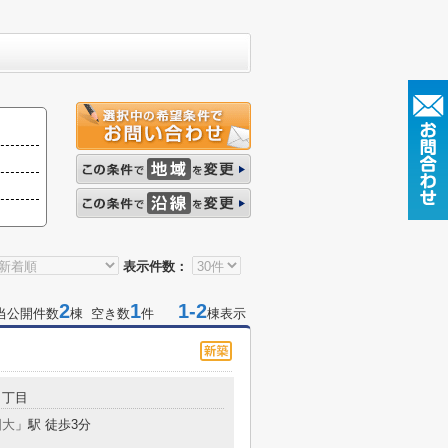
表示件数：
2
1
1-2
当公開件数
棟 空き数
件
棟表示
２丁目
国大
」駅 徒歩3分