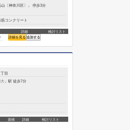
高山〔神奈川区〕」 停歩3分
鉄筋コンクリート
詳細
検討リスト
㎡
詳細を見る
追加する
４丁目
国大
」駅 徒歩7分
面積
詳細
検討リスト