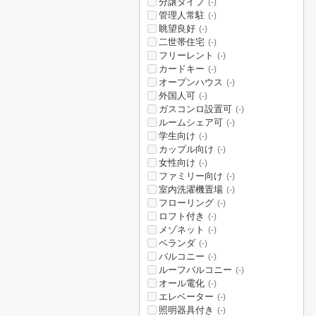
分譲タイプ
(-)
管理人常駐
(-)
眺望良好
(-)
二世帯住宅
(-)
フリーレント
(-)
カードキー
(-)
オープンハウス
(-)
外国人可
(-)
ガスコンロ設置可
(-)
ルームシェア可
(-)
学生向け
(-)
カップル向け
(-)
女性向け
(-)
ファミリー向け
(-)
室内洗濯機置場
(-)
フローリング
(-)
ロフト付き
(-)
メゾネット
(-)
ベランダ
(-)
バルコニー
(-)
ルーフバルコニー
(-)
オール電化
(-)
エレベーター
(-)
照明器具付き
(-)