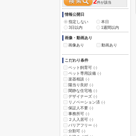
2
件が該当
情報公開日
指定しない
本日
3日以内
1週間以内
画像・動画あり
画像あり
動画あり
こだわり条件
ペット飼育可
(-)
ペット専用設備
(-)
楽器相談
(-)
陽当り良好
(-)
閑静な住宅地
(-)
デザイナーズ
(-)
リノベーション済
(-)
保証人不要
(-)
事務所可
(-)
２人入居可
(-)
バリアフリー
(-)
分割可
(-)