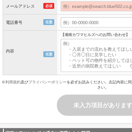
メールアドレス
必須
電話番号
任意
【湘南カワマヒルズへのお問い合わせ】
内容
任意
※
利用規約
及び
プライバシーポリシー
を必ずお読みください。左記内容に同
さい。
未入力項目がありま