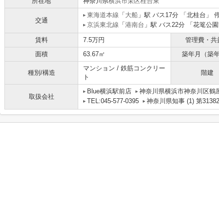
所在地
神奈川県
横浜市栄区
桂台東
東海道本線
「
大船
」駅 バス17分 「北桂台」 
交通
京浜東北線
「
港南台
」駅 バス22分 「花篭公園
賃料
7.5万円
管理費・共
面積
63.67㎡
築年月（築
マンション / 鉄筋コンクリー
種別/構造
階建
ト
Blue横浜駅前店
神奈川県横浜市神奈川区鶴屋町
取扱会社
TEL:045-577-0395
神奈川県知事 (1) 第3138