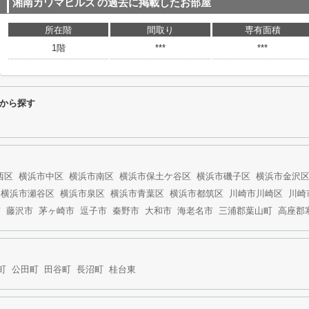
湘南カワマヒルズ
の過去に掲載したお部屋
所在階
間取り
専有面積
1階
***
***
から探す
西区
横浜市中区
横浜市南区
横浜市保土ケ谷区
横浜市磯子区
横浜市金沢
横浜市瀬谷区
横浜市泉区
横浜市青葉区
横浜市都筑区
川崎市川崎区
川崎
市
藤沢市
茅ヶ崎市
逗子市
秦野市
大和市
海老名市
三浦郡葉山町
高座郡
町
公田町
田谷町
長沼町
桂台東