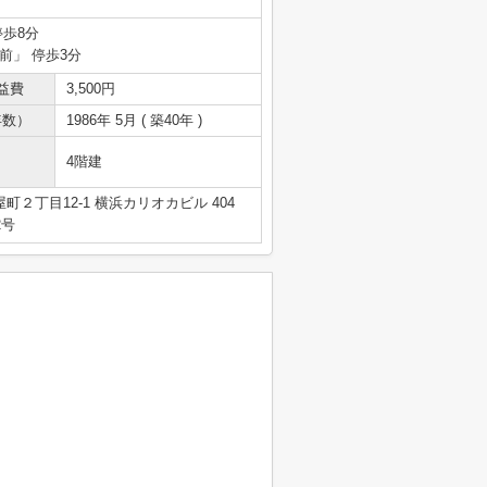
停歩8分
前」 停歩3分
益費
3,500円
年数）
1986年 5月 ( 築40年 )
4階建
２丁目12-1 横浜カリオカビル 404
2号