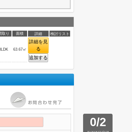
間取り
面積
詳細
検討リスト
詳細を見
る
3LDK
63.67㎡
追加する
0
/
2