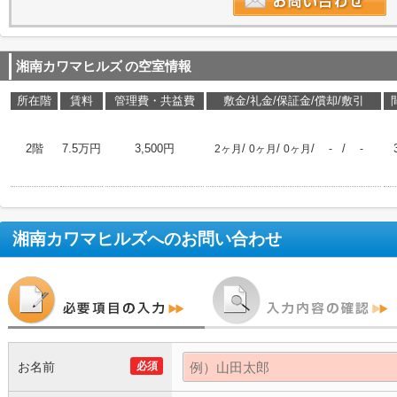
湘南カワマヒルズ
の空室情報
所在階
賃料
管理費・共益費
敷金/礼金/保証金/償却/敷引
2階
7.5万円
3,500円
/
/
/
/
2ヶ月
0ヶ月
0ヶ月
-
-
湘南カワマヒルズ
へのお問い合わせ
お名前
必須