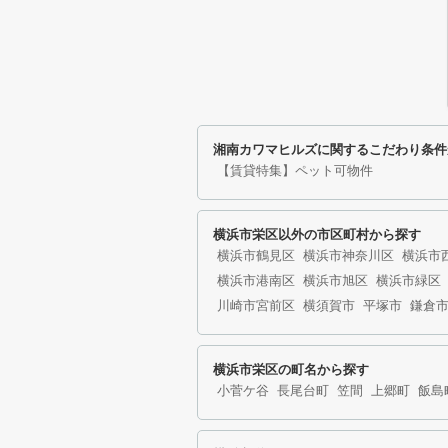
湘南カワマヒルズに関するこだわり条件
【賃貸特集】ペット可物件
横浜市栄区以外の市区町村から探す
横浜市鶴見区
横浜市神奈川区
横浜市
横浜市港南区
横浜市旭区
横浜市緑区
川崎市宮前区
横須賀市
平塚市
鎌倉
横浜市栄区の町名から探す
小菅ケ谷
長尾台町
笠間
上郷町
飯島