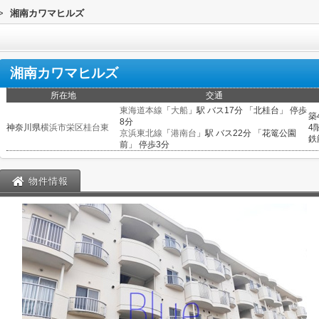
>
湘南カワマヒルズ
湘南カワマヒルズ
所在地
交通
東海道本線
「
大船
」駅 バス17分 「北桂台」 停歩
築
8分
神奈川県
横浜市栄区
桂台東
4
京浜東北線
「
港南台
」駅 バス22分 「花篭公園
鉄
前」 停歩3分
物件情報