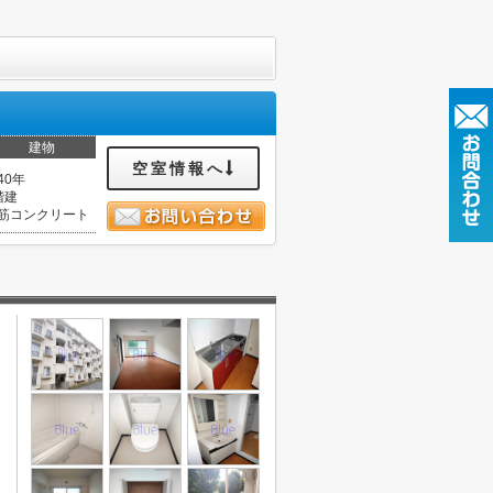
建物
空室情報へ
40年
階建
筋コンクリート